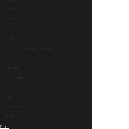
Dünya
İnsan
İletişim
Evren
Psikoloji / Sosyoloji / Felsefe
Tıp
Arkeoloji
Antropoloji
Jeoloji
Fizik
Astronomi
Müzik
Zooloji
Bilim