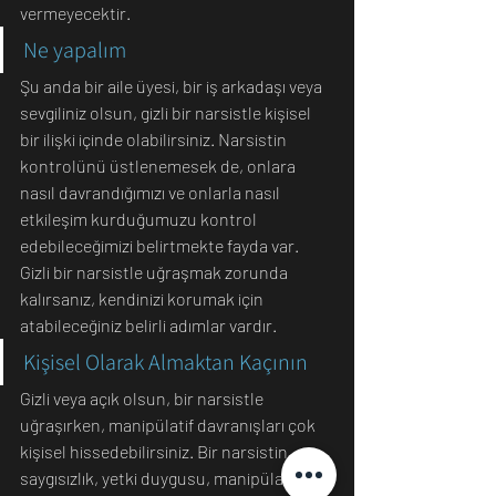
vermeyecektir.
Ne yapalım
Şu anda bir aile üyesi, bir iş arkadaşı veya 
sevgiliniz olsun, gizli bir narsistle kişisel 
bir ilişki içinde olabilirsiniz. Narsistin 
kontrolünü üstlenemesek de, onlara 
nasıl davrandığımızı ve onlarla nasıl 
etkileşim kurduğumuzu kontrol 
edebileceğimizi belirtmekte fayda var. 
Gizli bir narsistle uğraşmak zorunda 
kalırsanız, kendinizi korumak için 
atabileceğiniz belirli adımlar vardır.
Kişisel Olarak Almaktan Kaçının
Gizli veya açık olsun, bir narsistle 
uğraşırken, manipülatif davranışları çok 
kişisel hissedebilirsiniz. Bir narsistin 
saygısızlık, yetki duygusu, manipülasyon 