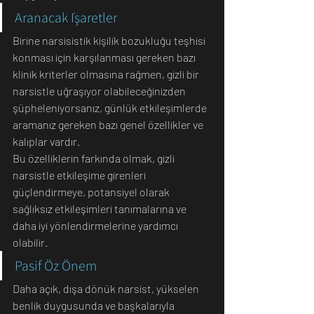
Aranacak İşaretler
Birine narsisistik kişilik bozukluğu teşhisi 
konması için karşılanması gereken bazı 
klinik kriterler olmasına rağmen, gizli bir 
narsistle uğraşıyor olabileceğinizden 
şüpheleniyorsanız, günlük etkileşimlerde 
aramanız gereken bazı genel özellikler ve 
kalıplar vardır.
Bu özelliklerin farkında olmak, gizli 
narsistle etkileşime girenleri 
güçlendirmeye, potansiyel olarak 
sağlıksız etkileşimleri tanımalarına ve 
daha iyi yönlendirmelerine yardımcı 
olabilir.
Pasif Öz Önem
Daha açık, dışa dönük narsist, yükselen 
benlik duygusunda ve başkalarıyla 