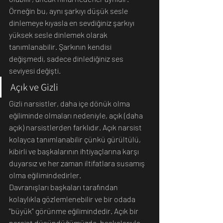
Örneğin bu, aynı şarkıyı düşük sesle 
dinlemeye kıyasla en sevdiğiniz şarkıyı 
yüksek sesle dinlemek olarak 
tanımlanabilir. Şarkının kendisi 
değişmedi, sadece dinlediğiniz ses 
seviyesi değişti. 
Açık ve Gizli
Gizli narsistler, daha içe dönük olma 
eğiliminde olmaları nedeniyle, açık (daha 
açık) narsistlerden farklıdır. Açık narsist 
kolayca tanımlanabilir çünkü gürültülü, 
kibirli ve başkalarının ihtiyaçlarına karşı 
duyarsız ve her zaman iltifatlara susamış 
olma eğilimindedirler.
Davranışları başkaları tarafından 
kolaylıkla gözlemlenebilir ve bir odada 
"büyük" görünme eğilimindedir. Açık bir 
narsist düşündüğümüzde, başkalarıyla 