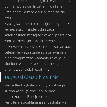
olmaları bir tesadüf değildir. Gizli narsist, 
bu manipülasyon fırsatlarını da tanır.
Sizin önemli olmadığınızı bilmenize izin 
verirler.
Size açıkça önemli olmadığınızı söylemek 
yerine, sizi bir randevuda ayağa 
kaldırabilirler, mesajlara veya e-postalara 
yanıt vermek için son dakikaya kadar 
bekleyebilirler, etkinliklere her zaman geç 
gelebilirler veya sizinle asla onaylanmış 
planlar yapmazlar. Zamanınıza veya ilgi 
alanlarınıza önem vermez, sizi küçük, 
önemsiz ve ilgisiz hissettirir.
Duygusal Olarak İhmal Edici
Narsistler başkalarıyla duygusal bağlar 
kurma ve geliştirme konusunda 
beceriksizdir . Enerjileri her zaman 
kendilerine odaklanmışsa, başkalarıyla 