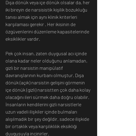
Dışa dönük veya içe dönük olsalar da, her 
iki bireyin de narsisistik kişilik bozukluğu 
tanısı almak için aynı klinik kriterleri 
karşılaması gerekir . Her ikisinin de 
özgüvenlerini düzenleme kapasitelerinde 
eksiklikler vardır.
Pek çok insan, zaten duygusal acı içinde 
olana kadar neler olduğunu anlamadan, 
gizli bir narsistin manipülatif 
davranışlarının kurbanı olmuştur. Dışa 
dönük (açık) narsistin gelişini görmenin 
içe dönük (gizli) narsistten çok daha kolay 
olacağını ileri sürmek daha doğru olabilir.
İnsanların kendilerini gizli narsistlerle 
uzun vadeli ilişkiler içinde bulmaları 
alışılmadık bir şey değildir, sadece ilişkide 
bir ortaklık veya karşılıklılık eksikliği 
duygusuyla incinirler.