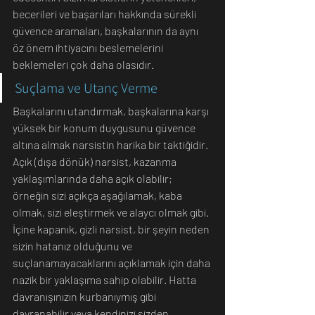
becerileri ve başarıları hakkında sürekli 
güvence aramaları, başkalarının da aynı 
öz önem ihtiyacını beslemelerini 
beklemeleri çok daha olasıdır.
Suçlama ve Utanç Verme
Başkalarını utandırmak, başkalarına karşı 
yüksek bir konum duygusunu güvence 
altına almak narsistin harika bir taktiğidir. 
Açık (dışa dönük) narsist, kazanma 
yaklaşımlarında daha açık olabilir; 
örneğin sizi açıkça aşağılamak, kaba 
olmak, sizi eleştirmek ve alaycı olmak gibi.
İçine kapanık, gizli narsist, bir şeyin neden 
sizin hatanız olduğunu ve 
suçlanamayacaklarını açıklamak için daha 
nazik bir yaklaşıma sahip olabilir. Hatta 
davranışınızın kurbanıymış gibi 
davranabilir veya kendinizi sizden 