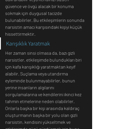
güvence ve övgü alacak bir konuma 
sokmak için duygusal tacizde 
bulunabilirler. Bu etkileşimlerin sonunda 
narsistin amacı karşısındaki kişiyi küçük 
hissettirmektir.
Karışıklık Yaratmak
Her zaman sinsi olmasa da, bazı gizli 
narsistler, etkileşimde bulundukları biri 
için kafa karışıklığı yaratmaktan keyif 
alabilir. Suçlama veya utandırma 
eyleminde bulunmayabilirler, bunun 
yerine insanların algılarını 
sorgulamalarına ve kendilerini ikinci kez 
tahmin etmelerine neden olabilirler.
Onlarla başka bir kişi arasında kaldıraç 
oluşturmanın başka bir yolu olan gizli 
narsistin, kendisini yükseltmek ve 
etkileşimde gücü sürdürmek için buna 