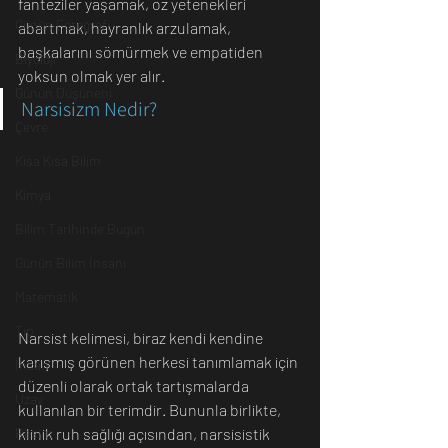
fanteziler yaşamak, öz yetenekleri 
Günün Fotoğrafı
abartmak, hayranlık arzulamak, 
başkalarını sömürmek ve empatiden 
Biyoloji
yoksun olmak yer alır.
Günün Düşüneni
Narsisizm Nedir?
Çevre
Kısa Kısa Bilim
Kimya
Bilim Tarihinde Bugün
Günün Bilim İnsanı
Matematik
Tıp
Narsist kelimesi, biraz kendi kendine 
karışmış görünen herkesi tanımlamak için 
İnsan
düzenli olarak ortak tartışmalarda 
Uzay
kullanılan bir terimdir. Bununla birlikte, 
klinik ruh sağlığı açısından, narsisistik 
Resim