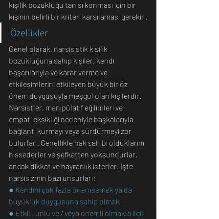
kişilik bozukluğu tanısı konması için bir 
Sanat
kişinin belirli bir kriteri karşılaması gerekir .
Doğa
Özellikler
Fotoğrafçılık
Genel olarak, narsisistik kişilik 
bozukluğuna sahip kişiler, kendi 
başarılarıyla ve karar verme ve 
etkileşimlerini etkileyen büyük bir öz 
önem duygusuyla meşgul olan kişilerdir.
Narsistler, manipülatif eğilimleri ve 
empati eksikliği nedeniyle başkalarıyla 
bağlantı kurmayı veya sürdürmeyi zor 
bulurlar . Genellikle hak sahibi olduklarını 
hissederler ve şefkatten yoksundurlar, 
ancak dikkat ve hayranlık isterler. İşte 
narsisizmin bazı unsurları:
● Kendini çok fazla önemsemek ya da 
büyüklük duygusuna sahip olmak
● Etkili, ünlü ve / veya önemli olmakla ilgili 