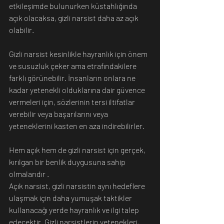
etkileşimde bulunurken küstahlığında 
açık olacaksa, gizli narsist daha az açık 
olabilir.
Gizli narsist kesinlikle hayranlık için önem 
ve susuzluk çeker ama etrafındakilere 
farklı görünebilir. İnsanların onlara ne 
kadar yetenekli olduklarına dair güvence 
vermeleri için, sözlerinin tersi iltifatlar 
verebilir veya başarılarını veya 
yeteneklerini kasten en aza indirebilirler.
Hem açık hem de gizli narsist için gerçek, 
kırılgan bir benlik duygusuna sahip 
olmalarıdır .
Açık narsist, gizli narsistin aynı hedeflere 
ulaşmak için daha yumuşak taktikler 
kullanacağı yerde hayranlık ve ilgi talep 
edecektir. Gizli narsistlerin yetenekleri, 