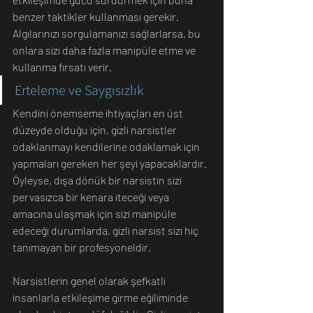
benzer taktikler kullanması gerekir. 
Algılarınızı sorgulamanızı sağlarlarsa, bu 
onlara sizi daha fazla manipüle etme ve 
kullanma fırsatı verir.
Erteleme ve Saygısızlık
Kendini önemseme ihtiyaçları en üst 
düzeyde olduğu için, gizli narsistler 
odaklanmayı kendilerine odaklamak için 
yapmaları gereken her şeyi yapacaklardır. 
Öyleyse, dışa dönük bir narsistin sizi 
pervasızca bir kenara iteceği veya 
amacına ulaşmak için sizi manipüle 
edeceği durumlarda, gizli narsist sizi hiç 
tanımayan bir profesyoneldir.
Narsistlerin genel olarak şefkatli 
insanlarla etkileşime girme eğiliminde 