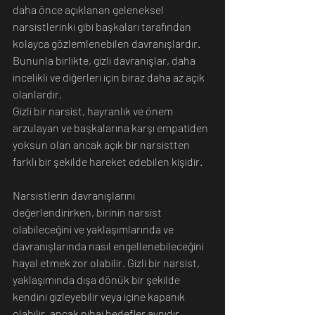
daha önce açıklanan geleneksel 
narsistlerinki gibi başkaları tarafından 
kolayca gözlemlenebilen davranışlardır. 
Bununla birlikte, gizli davranışlar, daha 
incelikli ve diğerleri için biraz daha az açık 
olanlardır.
Gizli bir narsist, hayranlık ve önem 
arzulayan ve başkalarına karşı empatiden 
yoksun olan ancak açık bir narsistten 
farklı bir şekilde hareket edebilen kişidir.
Narsistlerin davranışlarını 
değerlendirirken, birinin narsist 
olabileceğini ve yaklaşımlarında ve 
davranışlarında nasıl engellenebileceğini 
hayal etmek zor olabilir. Gizli bir narsist, 
yaklaşımında dışa dönük bir şekilde 
kendini gizleyebilir veya içine kapanık 
olabilir, ancak nihai hedefler aynıdır.