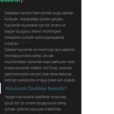
Dünya
Odadaki narsisti fark etmek çoğu zaman 
İnsan
kolaydır. Kalabalığın içinde çalışan, 
hayranlık duymaları için bir önem ve 
İletişim
başarı duygusu ileten muhteşem 
Evren
hikayeleri yüksek sesle paylaşanlar 
Psikoloji / Sosyoloji / Felsefe
onlardır. 
Odada hayranlık ve önem için aynı abartılı 
Tıp
motivasyonlara sahip, ancak 
Arkeoloji
muhtemelen tanımlanması daha zor olan 
başka insanlar olabilir mi? Evet, aslında 
Antropoloji
yakınlarınızda narsist olan ama daha az 
Jeoloji
belirgin şekillerde ortaya çıkan biri olabilir.
Fizik
Narsisistik Özellikler Nelerdir?
Astronomi
Yaygın narsisistik özellikler arasında 
güçlü bir öz-önem duygusuna sahip 
Müzik
olmak, şöhret veya şan hakkında 
Zooloji