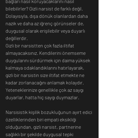
bağları nasıl koruyacaklarını nasıl 
bilebilirler? Gizli narsist de farklı değil. 
Dolayısıyla, dışa dönük olanlardan daha 
nazik ve daha az iğrenç görünseler de, 
duygusal olarak erişilebilir veya duyarlı 
değillerdir.
Gizli bir narsistten çok fazla iltifat 
almayacaksınız. Kendilerini önemseme 
duygularını sürdürmek için daima yüksek 
kalmaya odaklandıklarını hatırlayarak, 
gizli bir narsistin size iltifat etmekte ne 
kadar zorlanacağını anlamak kolaydır. 
Yeteneklerinize genellikle çok az saygı 
duyarlar, hatta hiç saygı duymazlar. 
Narsisistik kişilik bozukluğunun ayırt edici 
özelliklerinden biri empati eksikliği 
olduğundan, gizli narsist, partnerine 
sağlıklı bir şekilde duygusal tepki 