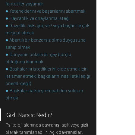
fanteziler yaşamak
● Yeteneklerini ve başarılarını abartmak
● Hayranlık ve onaylanma isteği
● Güzellik, aşk, güç ve / veya başarı ile çok 
meşgul olmak
● Abartılı bir benzersiz olma duygusuna 
sahip olmak
● Dünyanın onlara bir şey borçlu 
olduğuna inanmak
● Başkalarını istediklerini elde etmek için 
istismar etmek (başkalarını nasıl etkilediği 
önemli değil)
● Başkalarına karşı empatiden yoksun 
olmak
Gizli Narsist Nedir?
Psikoloji alanında davranış, açık veya gizli 
olarak tanımlanabilir. Açık davranışlar, 