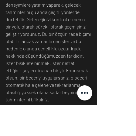
deneyimlere yatırım yaparak, gelecek 
tahminlerini şu anda çeşitli yönlerde 
dürtebilir. Geleceğinizi kontrol etmenin 
bir yolu olarak sürekli olarak geçmişinizi 
geliştiriyorsunuz. Bu bir özgür irade biçimi 
olabilir, ancak zamanla genişler ve bu 
nedenle o anda genellikle özgür irade 
hakkında düşündüğümüzden farklıdır. 
İster bisiklete binmek, ister nefret 
ettiğiniz şeylere inanan biriyle konuşmak 
olsun, bir beceriyi uygularsanız, o beceri 
otomatik hale gelene ve tekrarlanma 
olasılığı yüksek olana kadar beyninizin 
tahminlerini bilirsiniz.
Pratik ve biraz enerji yatırımı ile bazı 
otomatik davranışları diğerlerinden daha 
olası hale getirebilir ve gelecekteki 
eylemleriniz üzerinde daha fazla kontrol 