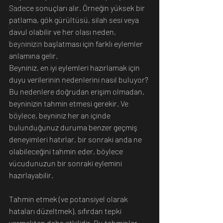
Sadece sonuçları alır. Örneğin yüksek bir 
Sanat
patlama, gök gürültüsü, silah sesi veya 
Doğa
davul olabilir ve her olası neden, 
Fotoğrafçılık
beyninizin başlatması için farklı eylemler 
anlamına gelir.
Beyniniz, en iyi eylemleri hazırlamak için 
duyu verilerinin nedenlerini nasıl buluyor? 
Bu nedenlere doğrudan erişim olmadan, 
beyninizin tahmin etmesi gerekir. Ve 
böylece, beyniniz her an içinde 
bulunduğunuz duruma benzer geçmiş 
deneyimleri hatırlar, bir sonraki anda ne 
olabileceğini tahmin eder, böylece 
vücudunuzun bir sonraki eylemini 
hazırlayabilir.
Tahmin etmek (ve potansiyel olarak 
hataları düzeltmek), sıfırdan tepki 
vermekten daha etkilidir. Bu tahminler, 