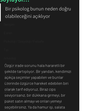
Dünya
Bir psikolog bunun neden doğru 
olabileceğini açıklıyor
İnsan
İletişim
Evren
Psikoloji / Sosyoloji / Felsefe
Tıp
Arkeoloji
Özgür irade sorunu hala hararetli bir 
Antropoloji
şekilde tartışılıyor. Bir yandan, kendimizi 
Jeoloji
açıkça seçimler yapabilen ve bunlar 
üzerinde özgürce hareket edebilen biri 
Fizik
olarak tarif ediyoruz. Biraz cips 
Astronomi
seviyorsanız, bir dükkana girmeyi, bir 
Müzik
paket satın almayı ve onları yemeyi 
seçebilirsiniz. Ya da hamur işi, salata 
Zooloji