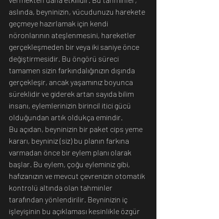
aslında, beyninizin, vücudunuzu harekete 
geçmeye hazırlamak için kendi 
nöronlarının ateşlenmesini, hareketler 
gerçekleşmeden bir veya iki saniye önce 
değiştirmesidir. Bu öngörü süreci 
tamamen sizin farkındalığınızın dışında 
gerçekleşir, ancak yaşamınız boyunca 
süreklidir ve giderek artan sayıda bilim 
insanı, eylemlerinizin birincil itici gücü 
olduğundan artık oldukça emindir.
Bu açıdan, beyninizin bir paket cips yeme 
kararı, beyniniz (siz) bu planın farkına 
varmadan önce bir eylem planı olarak 
başlar. Bu eylem, çoğu eyleminiz gibi, 
hafızanızın ve mevcut çevrenizin otomatik 
kontrolü altında olan tahminler 
tarafından yönlendirilir. Beyninizin iç 
işleyişinin bu açıklaması kesinlikle özgür 