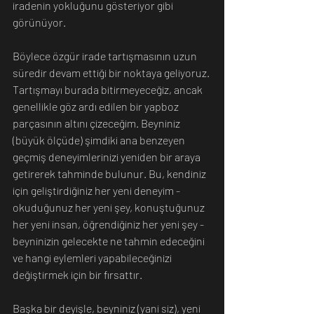
iradenin yokluğunu gösteriyor gibi 
görünüyor.
Böylece özgür irade tartışmasının uzun 
süredir devam ettiği bir noktaya geliyoruz. 
Tartışmayı burada bitirmeyeceğiz, ancak 
genellikle göz ardı edilen bir yapboz 
parçasının altını çizeceğim. Beyniniz 
(büyük ölçüde) şimdiki ana benzeyen 
geçmiş deneyimlerinizi yeniden bir araya 
getirerek tahminde bulunur. Bu, kendiniz 
için geliştirdiğiniz her yeni deneyim - 
okuduğunuz her yeni şey, konuştuğunuz 
her yeni insan, öğrendiğiniz her yeni şey - 
beyninizin gelecekte ne tahmin edeceğini 
ve hangi eylemleri yapabileceğinizi 
değiştirmek için bir fırsattır.
Başka bir deyişle, beyniniz (yani siz), yeni 