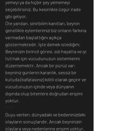
yemeyi ya da hiçbir şey yememeyi 
Günün Fotoğrafı
seçebilirsiniz. Bu kesinlikle özgür irade 
gibi geliyor.
Biyoloji
Öte yandan, sinirbilim kanıtları, beynin 
Günün Düşüneni
genellikle eylemlerimizi biz onların farkına 
Çevre
varmadan başlattığını açıkça 
göstermektedir. İşte demek istediğim: 
Kısa Kısa Bilim
Beyninizin birincil görevi, sizi hayatta ve iyi 
Kimya
tutmak için vücudunuzun sistemlerini 
düzenlemektir. Ancak bir pürüz var; 
Bilim Tarihinde Bugün
beyniniz günlerini karanlık, sessiz bir 
Günün Bilim İnsanı
kutuda (kafatasınız) kilitli olarak geçirir ve 
vücudunuzun içinde veya dünyanın 
Matematik
dışında olup bitenlere doğrudan erişimi 
Tıp
yoktur.
İnsan
Duyu verileri, dünyadaki ve bedeninizdeki 
Uzay
olayların sonuçlarıdır. Ancak beyninizin 
Resim
olaylara veya nedenlerine erişimi yoktur. 