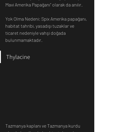
Mavi Amerika Papağanı” olarak da anılır.
Yok Olma Nedeni: Spix Amerika papağanı, 
habitat tahribi, yasadışı tuzaklar ve 
ticaret nedeniyle vahşi doğada 
bulunmamaktadır. 
Thylacine
Tazmanya kaplanı ve Tazmanya kurdu 