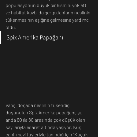
popülasyonun büyük bir kısmını yok etti 
ve habitat kaybı da gergedanların neslinin 
tükenmesinin eşiğine gelmesine yardımcı 
oldu.
Spix Amerika Papağanı
Vahşi doğada neslinin tükendiği 
düşünülen Spix Amerika papağanı, şu 
anda 60 ila 80 arasında çok düşük olan 
sayılarıyla esaret altında yaşıyor. Kuş, 
canlı mavi tüyleriyle tanındığı için “Küçük 