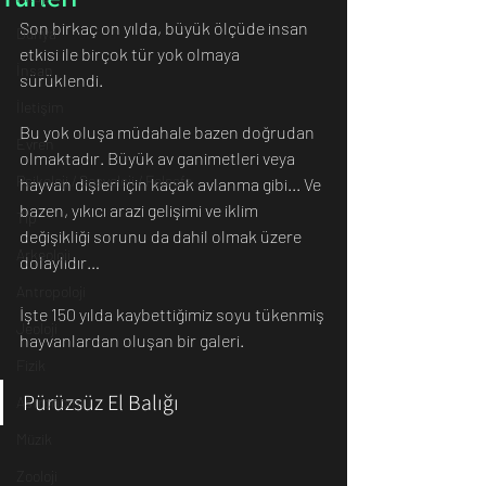
Son birkaç on yılda, büyük ölçüde insan 
Dünya
etkisi ile birçok tür yok olmaya 
İnsan
sürüklendi. 
İletişim
Bu yok oluşa müdahale bazen doğrudan 
Evren
olmaktadır. Büyük av ganimetleri veya 
Psikoloji / Sosyoloji / Felsefe
hayvan dişleri için kaçak avlanma gibi... Ve 
bazen, yıkıcı arazi gelişimi ve iklim 
Tıp
değişikliği sorunu da dahil olmak üzere 
Arkeoloji
dolaylıdır… 
Antropoloji
İşte 150 yılda kaybettiğimiz soyu tükenmiş 
Jeoloji
hayvanlardan oluşan bir galeri.
Fizik
Pürüzsüz El Balığı
Astronomi
Müzik
Zooloji