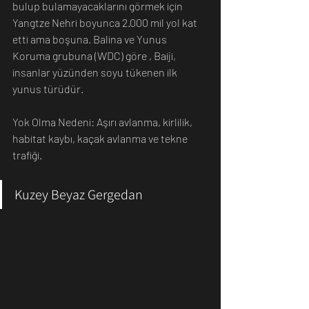
bulup bulamayacaklarını görmek için 
Yangtze Nehri boyunca 2.000 mil yol kat 
etti ama boşuna. Balina ve Yunus 
Koruma grubuna (WDC) göre , Baiji, 
insanlar yüzünden soyu tükenen ilk 
yunus türüdür.
Yok Olma Nedeni: Aşırı avlanma, kirlilik, 
habitat kaybı, kaçak avlanma ve tekne 
trafiği.
Kuzey Beyaz Gergedan