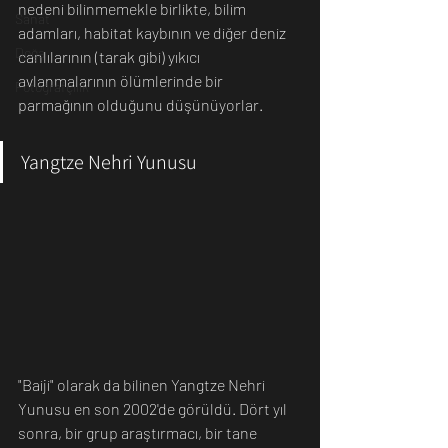
nedeni bilinmemekle birlikte, bilim 
Sanat
adamları, habitat kaybının ve diğer deniz 
Doğa
canlılarının (tarak gibi) yıkıcı 
avlanmalarının ölümlerinde bir 
Fotoğrafçılık
parmağının olduğunu düşünüyorlar.
Yangtze Nehri Yunusu
"Baiji" olarak da bilinen Yangtze Nehri 
Yunusu en son 2002'de görüldü. Dört yıl 
sonra, bir grup araştırmacı, bir tane 