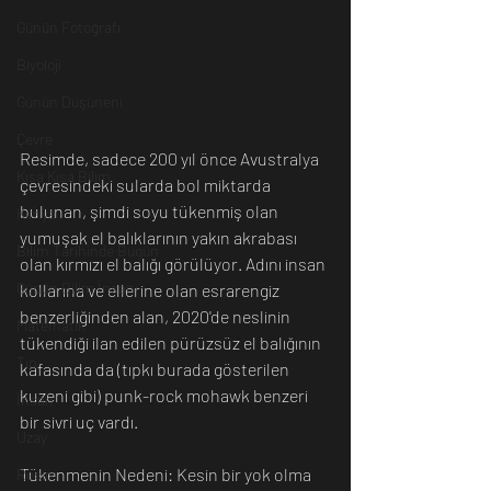
Günün Fotoğrafı
Biyoloji
Günün Düşüneni
Çevre
Resimde, sadece 200 yıl önce Avustralya 
Kısa Kısa Bilim
çevresindeki sularda bol miktarda 
bulunan, şimdi soyu tükenmiş olan 
Kimya
yumuşak el balıklarının yakın akrabası 
Bilim Tarihinde Bugün
olan kırmızı el balığı görülüyor. Adını insan 
Günün Bilim İnsanı
kollarına ve ellerine olan esrarengiz 
benzerliğinden alan, 2020'de neslinin 
Matematik
tükendiği ilan edilen pürüzsüz el balığının 
Tıp
kafasında da (tıpkı burada gösterilen 
kuzeni gibi) punk-rock mohawk benzeri 
İnsan
bir sivri uç vardı. 
Uzay
Tükenmenin Nedeni: Kesin bir yok olma 
Resim