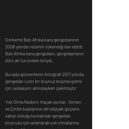
Görkemli Batı Afrika kara gergedanının 
2006 yılında neslinin tükendiği ilan edildi. 
Batı Afrika kara gergedanı, gergedanların 
dört alt türünden biriydi.
Burada gösterilenin fotoğrafı 2017 yılında 
gergedan rutin bir boynuz kırpma işlemi 
için sedasyon altındayken çekilmiştir 
Yok Olma Nedeni: Kaçak avcılar, Yemen 
ve Çin'de bazılarının afrodizyak güçlere 
sahip olduğuna inanılan gergedan 
boynuzu için avlanarak yok olmalarına 