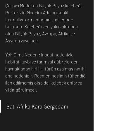
Çarpıcı Madeiran Büyük Beyaz kelebeği, 
Portekiz'in Madeira Adaları'ndaki 
Laurisilva ormanlarının vadilerinde 
bulundu. Kelebeğin en yakın akrabası 
olan Büyük Beyaz, Avrupa, Afrika ve 
Asya'da yaygındır.
Yok Olma Nedeni: İnşaat nedeniyle 
habitat kaybı ve tarımsal gübrelerden 
kaynaklanan kirlilik, türün azalmasının iki 
ana nedenidir. Resmen neslinin tükendiği 
ilan edilmemiş olsa da, kelebek onlarca 
yıldır görülmedi.
Batı Afrika Kara Gergedanı