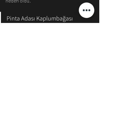
neden oldu.
Pinta Adası Kaplumbağası
Pinta Adası kaplumbağası, Darwin 1835'te 
Galapagos'u ziyaret ettiğinde mevcuttu. 
Ne yazık ki, Lonesome George (resimde) 
adlı bir erkek, bu alt türün son safkanıydı 
ve 2015'te öldü.
Yok Olma Nedeni: İnsanların Pinta 