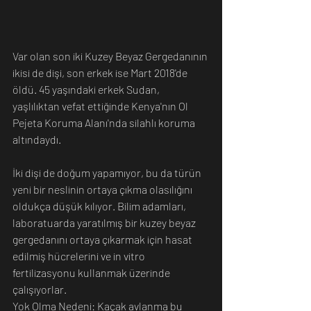
Var olan son iki Kuzey Beyaz Gergedanının 
ikisi de dişi, son erkek ise Mart 2018'de 
öldü. 45 yaşındaki erkek Sudan, 
yaşlılıktan vefat ettiğinde Kenya'nın Ol 
Pejeta Koruma Alanı'nda silahlı koruma 
altındaydı.
İki dişi de doğum yapamıyor, bu da türün 
yeni bir neslinin ortaya çıkma olasılığını 
oldukça düşük kılıyor. Bilim adamları, 
laboratuarda yaratılmış bir kuzey beyaz 
gergedanını ortaya çıkarmak için hasat 
edilmiş hücrelerini ve in vitro 
fertilizasyonu kullanmak üzerinde 
çalışıyorlar.
Yok Olma Nedeni: Kaçak avlanma bu 