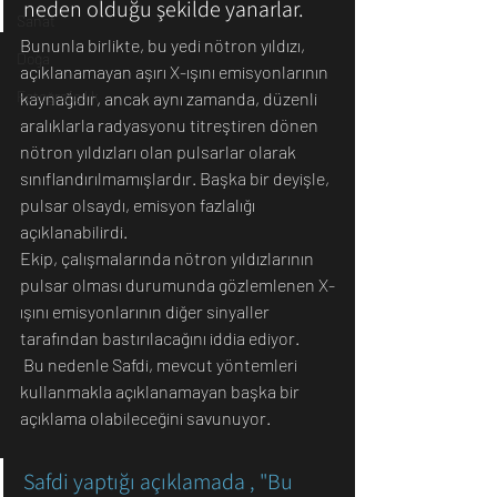
neden olduğu şekilde yanarlar.
Sanat
Bununla birlikte, bu yedi nötron yıldızı, 
Doğa
açıklanamayan aşırı X-ışını emisyonlarının 
Fotoğrafçılık
kaynağıdır, ancak aynı zamanda, düzenli 
aralıklarla radyasyonu titreştiren dönen 
nötron yıldızları olan pulsarlar olarak 
sınıflandırılmamışlardır. Başka bir deyişle, 
pulsar olsaydı, emisyon fazlalığı 
açıklanabilirdi.
Ekip, çalışmalarında nötron yıldızlarının 
pulsar olması durumunda gözlemlenen X-
ışını emisyonlarının diğer sinyaller 
tarafından bastırılacağını iddia ediyor. 
 Bu nedenle Safdi, mevcut yöntemleri 
kullanmakla açıklanamayan başka bir 
açıklama olabileceğini savunuyor.
Safdi yaptığı açıklamada , "Bu 