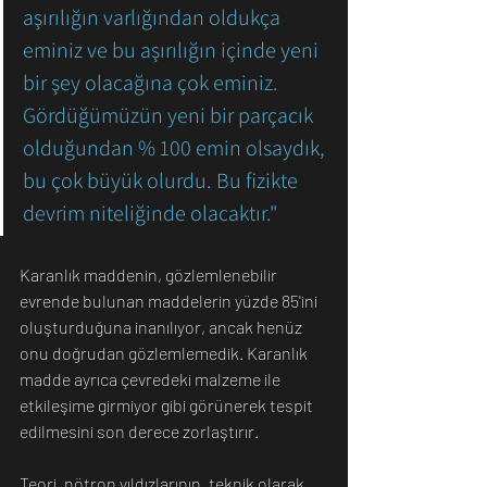
aşırılığın varlığından oldukça 
eminiz ve bu aşırılığın içinde yeni 
bir şey olacağına çok eminiz. 
Gördüğümüzün yeni bir parçacık 
olduğundan % 100 emin olsaydık, 
bu çok büyük olurdu. Bu fizikte 
devrim niteliğinde olacaktır."
Karanlık maddenin, gözlemlenebilir 
evrende bulunan maddelerin yüzde 85'ini 
oluşturduğuna inanılıyor, ancak henüz 
onu doğrudan gözlemlemedik. Karanlık 
madde ayrıca çevredeki malzeme ile 
etkileşime girmiyor gibi görünerek tespit 
edilmesini son derece zorlaştırır.
Teori, nötron yıldızlarının, teknik olarak 