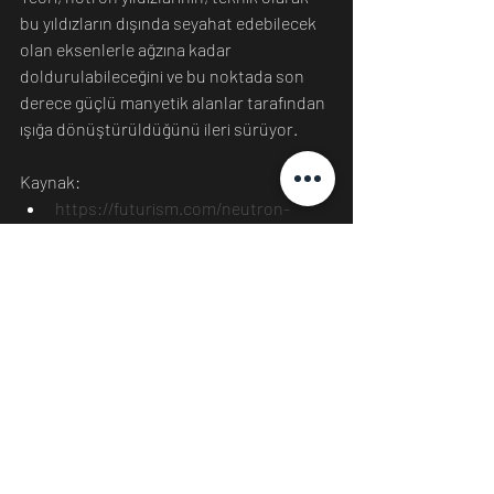
bu yıldızların dışında seyahat edebilecek 
olan eksenlerle ağzına kadar 
doldurulabileceğini ve bu noktada son 
derece güçlü manyetik alanlar tarafından 
ışığa dönüştürüldüğünü ileri sürüyor.
Kaynak:
https://futurism.com/neutron-
stars-dark-matter
Karanlık Madde
Nötron Yıldızları
X-ışını
Benjamin Safdi
Bilim
Dünya
Evren
Son Yazılar
Hepsini Gör