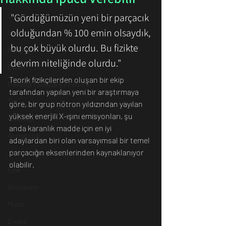
Dünya
"Gördüğümüzün yeni bir parçacık 
olduğundan % 100 emin olsaydık, 
İnsan
bu çok büyük olurdu. Bu fizikte 
İletişim
devrim niteliğinde olurdu."
Evren
Teorik fizikçilerden oluşan bir ekip 
Psikoloji / Sosyoloji / Felsefe
tarafından yapılan yeni bir araştırmaya 
Tıp
göre, bir grup nötron yıldızından yayılan 
yüksek enerjili X-ışını emisyonları, şu 
Arkeoloji
anda karanlık madde için en iyi 
Antropoloji
adaylardan biri olan varsayımsal bir temel 
parçacığın eksenlerinden kaynaklanıyor 
Jeoloji
olabilir.
Fizik
Astronomi
Müzik
Zooloji