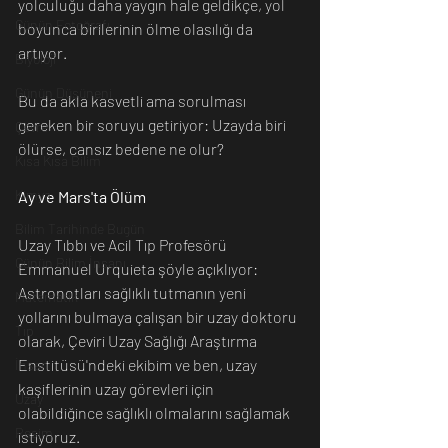
yolculuğu daha yaygın hale geldikçe, yol 
Günün Fotoğrafı
boyunca birilerinin ölme olasılığı da 
artıyor.
Biyoloji
Günün Düşüneni
Bu da akla kasvetli ama sorulması 
gereken bir soruyu getiriyor: Uzayda biri 
Çevre
ölürse, cansız bedene ne olur?
Kısa Kısa Bilim
Kimya
Ay ve Mars'ta Ölüm
Bilim Tarihinde Bugün
Uzay Tıbbı ve Acil Tıp Profesörü 
Günün Bilim İnsanı
Emmanuel Urquieta şöyle açıklıyor:
Astronotları sağlıklı tutmanın yeni 
Matematik
yollarını bulmaya çalışan bir uzay doktoru 
Tıp
olarak, Çeviri Uzay Sağlığı Araştırma 
Enstitüsü'ndeki ekibim ve ben, uzay 
İnsan
kaşiflerinin uzay görevleri için 
Uzay
olabildiğince sağlıklı olmalarını sağlamak 
Resim
istiyoruz.