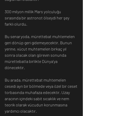
300 milyon millik Mars yolculuğu 
sırasında bir astronot ölseydi her şey 
farklı olurdu.
Bu senaryoda, mürettebat muhtemelen 
geri dönüp geri gidemeyecektir. Bunun 
yerine, vücut muhtemelen birkaç yıl 
sonra olacak olan görevin sonunda 
mürettebatla birlikte Dünya'ya 
dönecektir.
Bu arada, mürettebat muhtemelen 
cesedi ayrı bir bölmede veya özel bir ceset 
torbasında muhafaza edecektir. Uzay 
aracının içindeki sabit sıcaklık ve nem 
teorik olarak vücudun korunmasına 
yardımcı olacaktır.