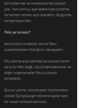
atmosferi var ve neredeyse hiç oksijen 
yok. Yani sonuç, açık alana maruz kalma 
ile hemen hemen aynı olacaktır: Boğulma 
ve kaynayan kan.
Peki ya cenaze?
Astronotun indikten sonra Mars 
yüzeyindeyken öldüğünü varsayalım.
Ölü yakma arzu edilmez ve cenaze töreni 
de iyi bir fikir değil. Vücuttaki bakteriler ve 
diğer organizmalar Mars yüzeyini 
kirletebilir.
Bunun yerine, mürettebat muhtemelen 
cesedi Dünya'ya geri dönene kadar özel 
bir ceset torbasında tutar.