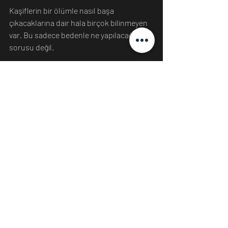
Kaşiflerin bir ölümle nasıl başa 
çıkacaklarına dair hala birçok bilinmeyen 
var. Bu sadece bedenle ne yapılacağı 
sorusu değil.
Mürettebatın kayıpla başa çıkmasına 
yardım etmek ve yaslı ailelere yardım 
etmek, ölen kişinin kalıntılarıyla ilgilenmek 
kadar önemlidir.
Ancak ister Ay, Mars veya güneş 
sistemimizin dışındaki bir gezegen olsun, 
diğer dünyaları gerçekten kolonileştirmek 
için bu korkunç senaryo, planlama ve 
protokoller gerektirecektir.
Kaynak: 
https://www.sciencealert.com/what-