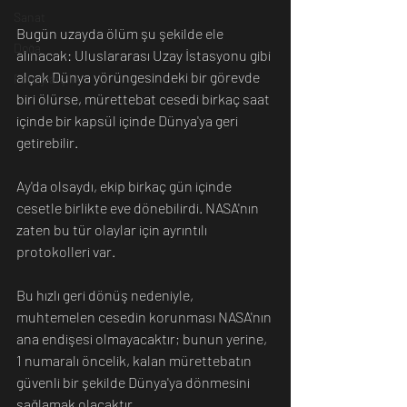
Sanat
Bugün uzayda ölüm şu şekilde ele 
Doğa
alınacak: Uluslararası Uzay İstasyonu gibi 
alçak Dünya yörüngesindeki bir görevde 
Fotoğrafçılık
biri ölürse, mürettebat cesedi birkaç saat 
içinde bir kapsül içinde Dünya'ya geri 
getirebilir.
Ay'da olsaydı, ekip birkaç gün içinde 
cesetle birlikte eve dönebilirdi. NASA'nın 
zaten bu tür olaylar için ayrıntılı 
protokolleri var.
Bu hızlı geri dönüş nedeniyle, 
muhtemelen cesedin korunması NASA'nın 
ana endişesi olmayacaktır; bunun yerine, 
1 numaralı öncelik, kalan mürettebatın 
güvenli bir şekilde Dünya'ya dönmesini 
sağlamak olacaktır.