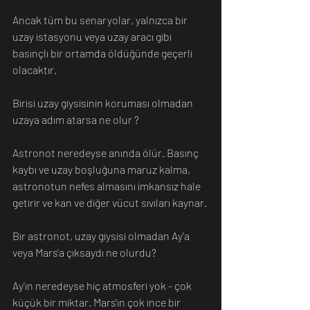
Ancak tüm bu senaryolar, yalnızca bir 
uzay istasyonu veya uzay aracı gibi 
basınçlı bir ortamda öldüğünde geçerli 
olacaktır.
Birisi uzay giysisinin koruması olmadan 
uzaya adım atarsa ​​ne olur ?
Astronot neredeyse anında ölür. Basınç 
kaybı ve uzay boşluğuna maruz kalma, 
astronotun nefes almasını imkansız hale 
getirir ve kan ve diğer vücut sıvıları kaynar.
Bir astronot, uzay giysisi olmadan Ay'a 
veya Mars'a çıksaydı ne olurdu?
Ay'ın neredeyse hiç atmosferi yok - çok 
küçük bir miktar. Mars'ın çok ince bir 