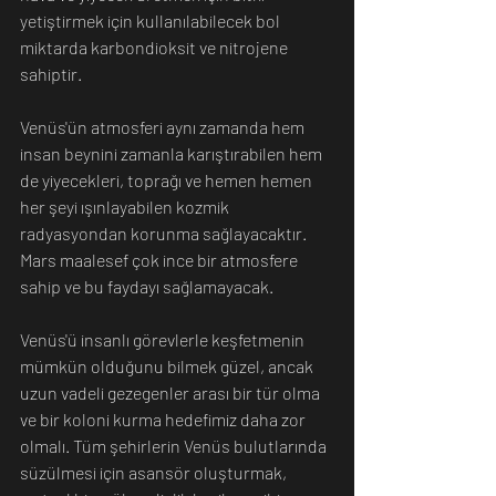
yetiştirmek için kullanılabilecek bol 
miktarda karbondioksit ve nitrojene 
sahiptir.
Venüs'ün atmosferi aynı zamanda hem 
insan beynini zamanla karıştırabilen hem 
de yiyecekleri, toprağı ve hemen hemen 
her şeyi ışınlayabilen kozmik 
radyasyondan korunma sağlayacaktır. 
Mars maalesef çok ince bir atmosfere 
sahip ve bu faydayı sağlamayacak.
Venüs'ü insanlı görevlerle keşfetmenin 
mümkün olduğunu bilmek güzel, ancak 
uzun vadeli gezegenler arası bir tür olma 
ve bir koloni kurma hedefimiz daha zor 
olmalı. Tüm şehirlerin Venüs bulutlarında 
süzülmesi için asansör oluşturmak, 