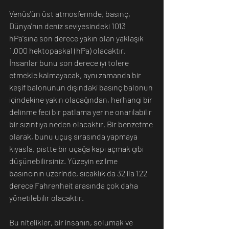
Venüs'ün üst atmosferinde, basınç, 
Dünya'nın deniz seviyesindeki 1013 
hPa'sına son derece yakın olan yaklaşık 
1.000 hektopaskal (hPa) olacaktır. 
İnsanlar bunu son derece iyi tolere 
etmekle kalmayacak, aynı zamanda bir 
keşif balonunun dışındaki basınç balonun 
içindekine yakın olacağından, herhangi bir 
delinme feci bir patlama yerine onarılabilir 
bir sızıntıya neden olacaktır. Bir benzetme 
olarak, bunu uçuş sırasında yapmaya 
kıyasla, pistte bir uçağa kapı açmak gibi 
düşünebilirsiniz. Yüzeyin ezilme 
basıncının üzerinde, sıcaklık da 32 ila 122 
derece Fahrenheit arasında çok daha 
yönetilebilir olacaktır.
Bu nitelikler, bir insanın, solumak ve 