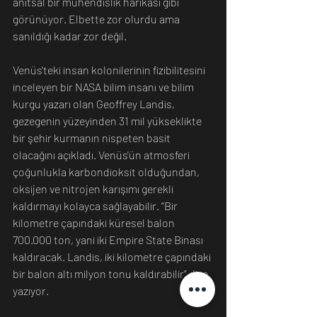
anıtsal bir mühendislik harikası gibi 
görünüyor. Elbette zor olurdu ama 
sanıldığı kadar zor değil.
Venüs'teki insan kolonilerinin fizibilitesini 
inceleyen bir NASA bilim insanı ve bilim 
kurgu yazarı olan Geoffrey Landis, 
gezegenin yüzeyinden 31 mil yükseklikte 
bir şehir kurmanın nispeten basit 
olacağını açıkladı. Venüs'ün atmosferi 
çoğunlukla karbondioksit olduğundan, 
oksijen ve nitrojen karışımı gerekli 
kaldırmayı kolayca sağlayabilir. “Bir 
kilometre çapındaki küresel balon 
700.000 ton, yani iki Empire State Binası 
kaldıracak. Landis, iki kilometre çapındaki 
bir balon altı milyon tonu kaldırabilir” diye 
yazıyor.