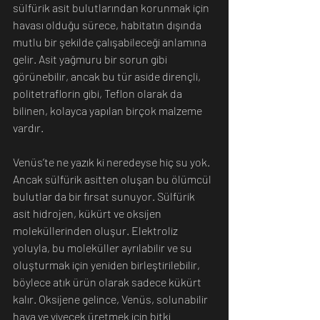
sülfürik asit bulutlarından korunmak için 
havası olduğu sürece, habitatın dışında 
mutlu bir şekilde çalışabileceği anlamına 
gelir. Asit yağmuru bir sorun gibi 
görünebilir, ancak bu tür aside dirençli, 
politetraflorin gibi, Teflon olarak da 
bilinen, kolayca yapılan birçok malzeme 
vardır.
Venüs’te ne yazık ki neredeyse hiç su yok. 
Ancak sülfürik asitten oluşan bu ölümcül 
bulutlar da bir fırsat sunuyor. Sülfürik 
asit hidrojen, kükürt ve oksijen 
moleküllerinden oluşur. Elektroliz 
yoluyla, bu moleküller ayrılabilir ve su 
oluşturmak için yeniden birleştirilebilir, 
böylece atık ürün olarak sadece kükürt 
kalır. Oksijene gelince, Venüs, solunabilir 
hava ve yiyecek üretmek için bitki 