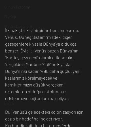
Günün Fotoğrafı
Biyoloji
Günün Düşüneni
İlk bakışta ikisi birbirine benzemese de, 
Çevre
Venüs, Güneş Sistemi’mizdeki diğer 
gezegenlere kıyasla Dünya'ya oldukça 
Kısa Kısa Bilim
benzer. Öyle ki, Venüs bazen Dünya'nın 
Kimya
“kardeş gezegeni” olarak adlandırılır. 
Yerçekimi, Mars'ın ~%38'ine kıyasla, 
Bilim Tarihinde Bugün
Dünya'nınki kadar %90 daha güçlü, yani 
Günün Bilim İnsanı
kaslarımız körelmeyecek ve 
Matematik
kemiklerimizin düşük yerçekimli 
ortamlarda olduğu gibi olumsuz 
Tıp
etkilenmeyeceği anlamına geliyor. 
İnsan
Bu, Venüs'ü gelecekteki kolonizasyon için 
Uzay
cazip bir hedef haline getiriyor. 
Resim
Karbondioksit dolu bir atmosferde, 