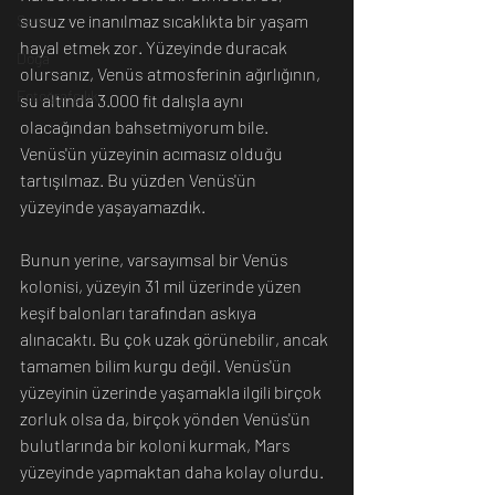
susuz ve inanılmaz sıcaklıkta bir yaşam 
Sanat
hayal etmek zor. Yüzeyinde duracak 
Doğa
olursanız, Venüs atmosferinin ağırlığının, 
Fotoğrafçılık
su altında 3.000 fit dalışla aynı 
olacağından bahsetmiyorum bile. 
Venüs'ün yüzeyinin acımasız olduğu 
tartışılmaz. Bu yüzden Venüs'ün 
yüzeyinde yaşayamazdık.
Bunun yerine, varsayımsal bir Venüs 
kolonisi, yüzeyin 31 mil üzerinde yüzen 
keşif balonları tarafından askıya 
alınacaktı. Bu çok uzak görünebilir, ancak 
tamamen bilim kurgu değil. Venüs'ün 
yüzeyinin üzerinde yaşamakla ilgili birçok 
zorluk olsa da, birçok yönden Venüs'ün 
bulutlarında bir koloni kurmak, Mars 
yüzeyinde yapmaktan daha kolay olurdu. 