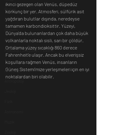
ikinci gezegen olan Venüs, düpedüz 
Dünya
korkunç bir yer. Atmosferi, sülfürik asit 
yağdıran bulutlar dışında, neredeyse 
İnsan
tamamen karbondioksittir. Yüzeyi, 
İletişim
Dünya'da bulunanlardan çok daha büyük 
Evren
volkanlarla noktalı sisli, sarı bir çöldür. 
Ortalama yüzey sıcaklığı 860 derece 
Psikoloji / Sosyoloji / Felsefe
Fahrenheit'e ulaşır. Ancak bu elverişsiz 
Tıp
koşullara rağmen Venüs, insanların 
Güneş Sistemi’mize yerleşmeleri için en iyi 
Arkeoloji
noktalardan biri olabilir.
Antropoloji
Jeoloji
Fizik
Astronomi
Müzik
Zooloji