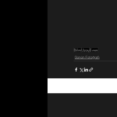
Bilim
Uzay
Evren
Günün Fotoğrafı
Son Yazılar