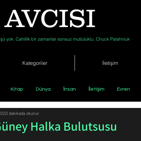
 AVCISI
şü yok. Cahillik bir zamanlar sonsuz mutluluktu. Chuck Palahniuk
Kategoriler
İletişim
Kitap
Dünya
İnsan
İletişim
Evren
022
0 dakikada okunur
Tıp
Arkeoloji
Antropoloji
Jeoloji
Fizik
Güney Halka Bulutsusu
Biyoloji
Günün Düşüneni
Çevre
Kısa Kısa Bil