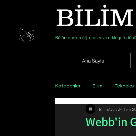
BİLİM
Bütün bunları öğrendim ve artık geri dönü
Ana Sayfa
Kategoriler
Bilim
Teknoloji
BilimAvcısı
14 Tem 2
Psikoloji / Sosyoloji / Felsefe
Webb'in 
Zooloji
Günün Fotoğrafı