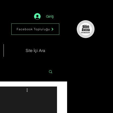
Giriş
Facebook Topluluğu
Site İçi Ara
Astronomi
Müzik
im
Kimya