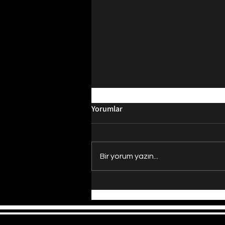
Yorumlar
Bir yorum yazın...
2024 Kazananları / Canlılar Ve
Doğa Fotoğrafları