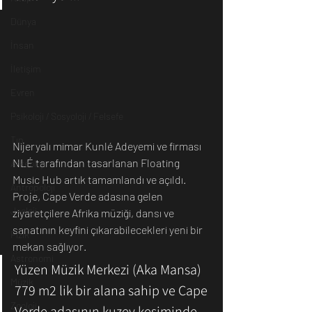
Dünya
İnsan
İletişim
Evren
Psikoloji / Sosyoloji / Felsefe
Tıp
Nijeryalı mimar Kunlé Adeyemi ve firması 
NLÉ tarafından tasarlanan Floating 
Arkeoloji
Music Hub artık tamamlandı ve açıldı. 
Antropoloji
Proje, Cape Verde adasına gelen 
Jeoloji
ziyaretçilere Afrika müziği, dansı ve 
sanatının keyfini çıkarabilecekleri yeni bir 
Fizik
mekan sağlıyor.
Astronomi
Yüzen Müzik Merkezi (Aka Mansa) 
Müzik
779 m2 lik bir alana sahip ve Cape 
Zooloji
Verde adasının kuzey kesiminde 