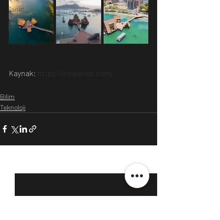
Sanat
Doğa
Fotoğrafçılık
Kaynak: 
https://newatlas.com/
Bilim
Teknoloji
Son Yazılar
Hepsini Gör