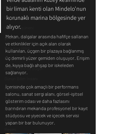
bir liman kenti olan Mindelo'nun 
Günün Fotoğrafı
korunaklı marina bölgesinde yer 
Biyoloji
alıyor.
Günün Düşüneni
Mekan, dalgalar arasında hafifçe sallanan 
Çevre
ve etkinlikler için açık alan olarak 
Kısa Kısa Bilim
kullanılan, üçgen bir plazaya bağlanmış 
üç demirli yüzer gemiden oluşuyor. Erişim 
Kimya
de, kıyıya bağlı ahşap bir iskeleden 
Bilim Tarihinde Bugün
sağlanıyor.
Günün Bilim İnsanı
İçerisinde çok amaçlı bir performans 
Matematik
salonu, sanat sergi alanı, görsel-işitsel 
Tıp
gösterim odası ve daha fazlasını 
barındıran mekanda profesyonel bir kayıt 
İnsan
stüdyosu ve yiyecek ve içecek servisi 
Uzay
yapan bir bar bulunuyor.
Resim