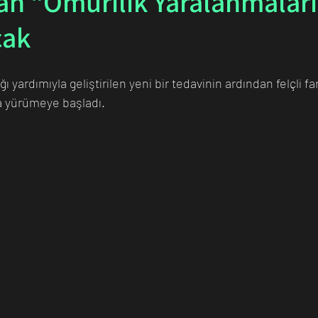
n “Omurilik Yaralanmaları”
cak
n Bilim İnsanı
Matematik
Tıp
İnsan
Uzay
 yardımıyla geliştirilen yeni bir tedavinin ardından felçli fa
a yürümeye başladı.