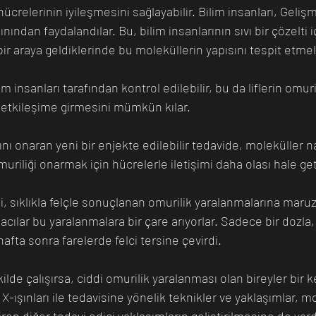
hücrelerinin iyileşmesini sağlayabilir. Bilim insanları, Geliş
nından faydalandılar. Bu, bilim insanlarının sıvı bir çözelti 
 bir araya geldiklerinde bu moleküllerin yapısını tespit etmel
lim insanları tarafından kontrol edilebilir, bu da liflerin omuri
e etkileşime girmesini mümkün kılar.
nı onaran yeni bir enjekte edilebilir tedavide, moleküller na
uriliği onarmak için hücrelerle iletişimi daha olası hale geti
şi, sıklıkla felçle sonuçlanan omurilik yaralanmalarına maruz
macılar bu yaralanmalara bir çare arıyorlar. Sadece bir dozla
 hafta sonra farelerde felci tersine çevirdi.
ilde çalışırsa, ciddi omurilik yaralanması olan bireyler bir
 X-ışınları ile tedavisine yönelik teknikler ve yaklaşımlar, m
iren diğer tedavi edici yaklaşımların geliştirilmesine de yard