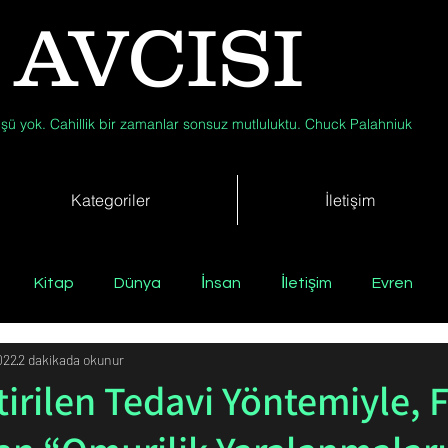
 AVCISI
şü yok. Cahillik bir zamanlar sonsuz mutluluktu. Chuck Palahniuk
Kategoriler
İletişim
Kitap
Dünya
İnsan
İletişim
Evren
022
2 dakikada okunur
Tıp
Arkeoloji
Antropoloji
Jeoloji
Fizik
tirilen Tedavi Yöntemiyle, F
Biyoloji
Günün Düşüneni
Çevre
Kısa Kısa Bil