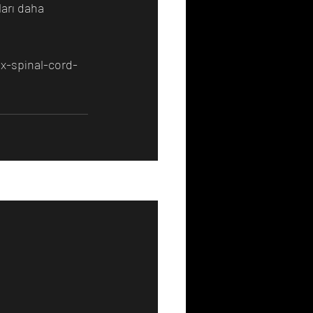
arı daha 
x-spinal-cord-
Hepsini Gör