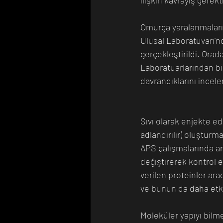
Omurga yaralanmaları i
Ulusal Laboratuvarı'nda
gerçekleştirildi. Ora
Laboratuarlarından bil
davrandıklarını incelem
Sıvı olarak enjekte edi
adlandırılır) oluşturma
APS çalışmalarında ara
değiştirerek kontrol e
verilen proteinler ara
ve bunun da daha etkil
Moleküler yapıyı bilme