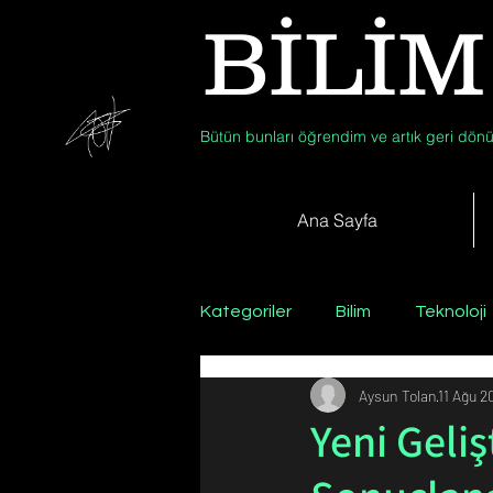
BİLİM
Bütün bunları öğrendim ve artık geri dönü
Ana Sayfa
Kategoriler
Bilim
Teknoloji
Aysun Tolan
11 Ağu 2
Psikoloji / Sosyoloji / Felsefe
Yeni Geliş
Zooloji
Günün Fotoğrafı