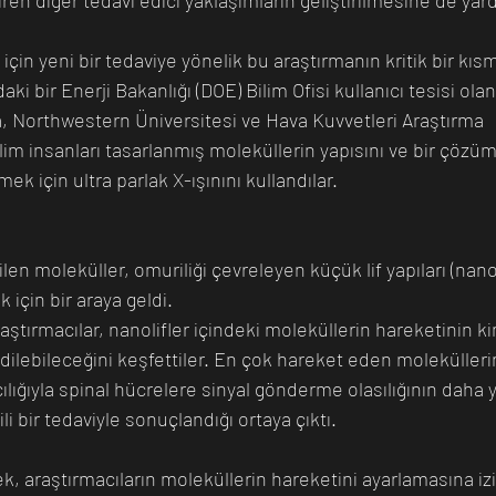
çin yeni bir tedaviye yönelik bu araştırmanın kritik bir kıs
ki bir Enerji Bakanlığı (DOE) Bilim Ofisi kullanıcı tesisi ola
da, Northwestern Üniversitesi ve Hava Kuvvetleri Araştırma 
im insanları tasarlanmış moleküllerin yapısını ve bir çözümd
ek için ultra parlak X-ışınını kullandılar.
len moleküller, omuriliği çevreleyen küçük lif yapıları (nano 
k için bir araya geldi.
ştırmacılar, nanolifler içindeki moleküllerin hareketinin ki
dilebileceğini keşfettiler. En çok hareket eden molekülleri
cılığıyla spinal hücrelere sinyal gönderme olasılığının daha
i bir tedaviyle sonuçlandığı ortaya çıktı.
k, araştırmacıların moleküllerin hareketini ayarlamasına izi