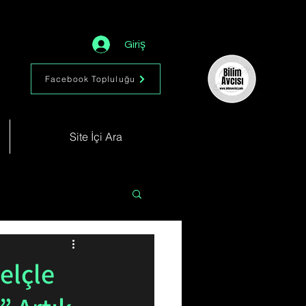
Giriş
Facebook Topluluğu
Site İçi Ara
Astronomi
Müzik
elçle
im
Kimya