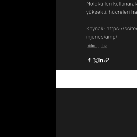
Molekülleri kullanara
yüksekti, hücreleri ha
Kaynak: https://scit
injuries/amp/
Bilim
Tıp
Son Yazılar