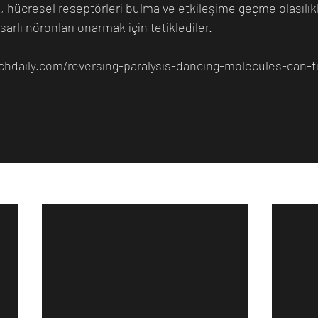
k, hücresel reseptörleri bulma ve etkileşime geçme olasılıkl
sarlı nöronları onarmak için tetiklediler.
echdaily.com/reversing-paralysis-dancing-molecules-can-fi