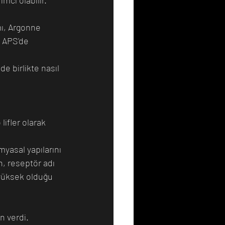
mı, Argonne 
n APS'de 
e birlikte nasıl 
lifler olarak 
myasal yapılarını 
n, reseptör adı 
 yüksek olduğu 
n verdi. 