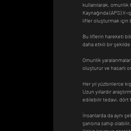
kullanılarak, omurilik 
Kaynağında (APS) X-ışı
lifler oluşturmak için
Bu liflerin hareketi bi
daha etkili bir şekild
Omurilik yaralanmaları
oluşturur ve hasarlı om
Her yıl yüzbinlerce ki
Uzun yıllardır araştır
edilebilir tedavi, dört
İnsanlarda da aynı şek
şansına sahip olabilir.
ilişkin kavrayış gerekt