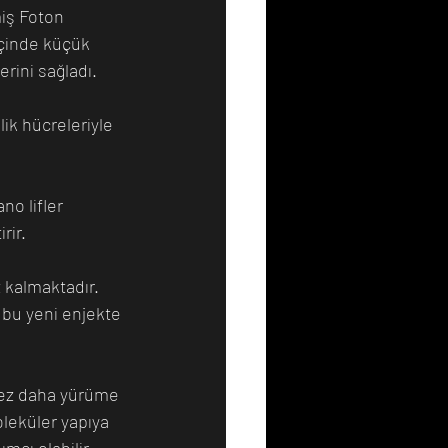
miş Foton 
içinde küçük 
erini sağladı.
lik hücreleriyle 
no lifler 
rir.
 kalmaktadır. 
, bu yeni enjekte 
 kez daha yürüme 
oleküler yapıya 
ımcı olabilir.