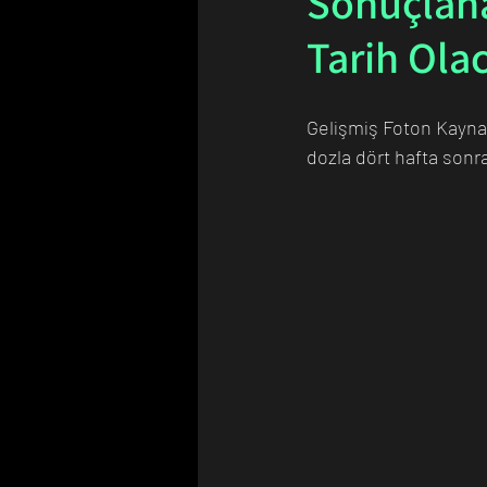
Sonuçlana
Tarih Ola
Bilim Tarihinde Bugün
Günü
Gelişmiş Foton Kaynağı
dozla dört hafta sonr