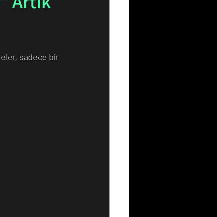
 Artık
Resim
Sanat
reler, sadece bir 