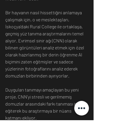
Bir hayvanın nasıl hissettiğini anlamaya 
çalışmak için, o ve meslektaşları, 
İskoçya'daki Rural College ile ortaklaşa, 
geçmiş yüz tanıma araştırmalarını temel 
alıyor. Evrimsel sinir ağı (CNN) olarak 
bilinen görüntüleri analiz etmek için özel 
olarak hazırlanmış bir derin öğrenme AI 
biçimini zaten eğitmişler ve sadece 
yüzlerinin fotoğraflarını analiz ederek 
domuzları birbirinden ayırıyorlar.
Duyguları tanımayı amaçlayan bu yeni 
proje, CNN'yi stresli ve gerilmemiş 
domuzlar arasındaki farkı tanıması için 
eğiterek bu araştırmaya bir nüans 
katmanı ekliyor.