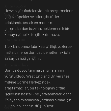
Günün Fotoğrafı
Hayvan yüz ifadeleriyle ilgili araştırmaların 
Biyoloji
çoğu, köpekler ve atlar gibi türlere 
odaklandı. Ancak en modern 
Günün Düşüneni
çalışmalardan bazıları, beklenmedik bir 
Çevre
konuya yöneliktir: çiftlik domuzu.
Kısa Kısa Bilim
Tipik bir domuz fabrikası çiftliği, yüzlerce, 
Kimya
hatta binlerce domuzu denetlemek için 
Bilim Tarihinde Bugün
az sayıda işçi çalıştırır. 
Günün Bilim İnsanı
Domuz duygu tanıma çalışmalarının 
Matematik
yürütüldüğü West England Üniversitesi 
Makine Görme Merkezi'ndeki 
Tıp
araştırmacılar, bu teknolojinin çiftlik 
İnsan
işçilerinin hastalık ve yaralanmaları daha 
Uzay
kolay tanımlamasına yardımcı olmak için 
kullanılabileceğini düşünüyor.
Resim