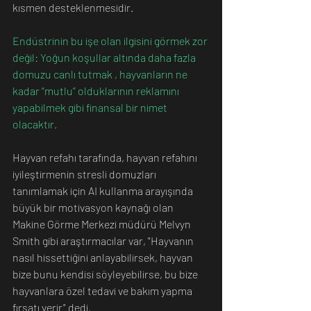
kısmen desteklenmesidir.
Endüstrinin bu işe olan ilgisini görmek zor 
değil: Yoğun koşullar altında daha fazla 
domuzu canlı tutmak , hayvanların ne 
kadar “mutlu” olduklarının reklamını 
yapabilmek gibi finansal bir nimet 
olacaktır. 
Hayvan refahı tarafında, hayvan refahını 
iyileştirmenin stresli domuzları 
tanımlamak için AI kullanma arayışında 
büyük bir motivasyon kaynağı olan 
Makine Görme Merkezi müdürü Melvyn 
Smith gibi araştırmacılar var, "Hayvanın 
nasıl hissettiğini anlayabilirsek, hayvan 
bize bunu kendisi söyleyebilirse, bu bize 
hayvanlara özel tedavi ve bakım yapma 
fırsatı verir" dedi.