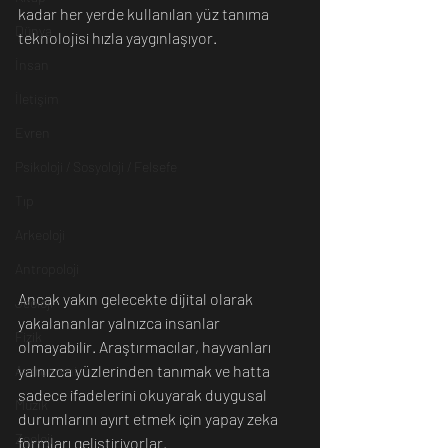
kadar her yerde kullanılan yüz tanıma 
Dünya
teknolojisi hızla yaygınlaşıyor. 
İnsan
İletişim
Evren
Psikoloji / Sosyoloji / Felsefe
Tıp
Arkeoloji
Antropoloji
Ancak yakın gelecekte dijital olarak 
Jeoloji
yakalananlar yalnızca insanlar 
Fizik
olmayabilir. Araştırmacılar, hayvanları 
yalnızca yüzlerinden tanımak ve hatta 
Astronomi
sadece ifadelerini okuyarak duygusal 
Müzik
durumlarını ayırt etmek için yapay zeka 
Zooloji
formları geliştiriyorlar. 