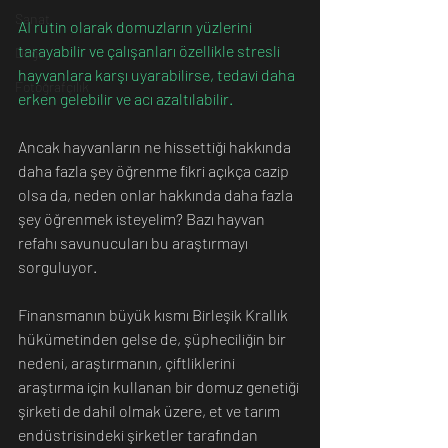
Sanat
AI rutin olarak domuzların yüzlerini 
tarayabilir ve çalışanları özellikle stresli 
Doğa
hayvanlara karşı uyarabilirse, tedavi daha 
Fotoğrafçılık
erken gelebilir ve acı azaltılabilir.
Ancak hayvanların ne hissettiği hakkında 
daha fazla şey öğrenme fikri açıkça cazip 
olsa da, neden onlar hakkında daha fazla 
şey öğrenmek isteyelim? Bazı hayvan 
refahı savunucuları bu araştırmayı 
sorguluyor.
Finansmanın büyük kısmı Birleşik Krallık 
hükümetinden gelse de, şüpheciliğin bir 
nedeni, araştırmanın, çiftliklerini 
araştırma için kullanan bir domuz genetiği 
şirketi de dahil olmak üzere, et ve tarım 
endüstrisindeki şirketler tarafından 