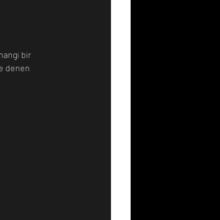
Resim
Sanat
angi bir 
re denen 