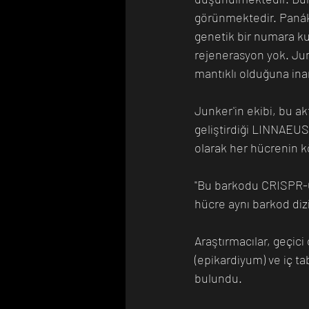
görünmektedir. Panáko
genetik bir numara ku
rejenerasyon yok. Jun
mantıklı olduğuna ina
Junker'in ekibi, bu ak
geliştirdiği LINNAEUS 
olarak her hücrenin kö
"Bu barkodu CRISPR-C
hücre aynı barkod dizi
Araştırmacılar, geçici 
(epikardiyum) ve iç t
bulundu.