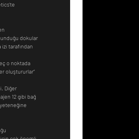
ics'te 
en 
okunduğu dokular 
 izi tarafından 
reç o noktada 
r oluştururlar” 
i. Diğer 
jen 12 gibi bağ 
 yeteneğine 
uğu 
 için çok önemli 