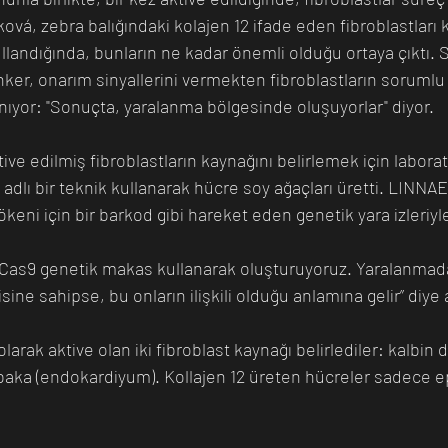
vá, zebra balığındaki kolajen 12 ifade eden fibroblastları 
llandığında, bunların ne kadar önemli olduğu ortaya çıktı. 
ker, onarım sinyallerini vermekten fibroblastların sorumlu
nıyor: "Sonuçta, yaralanma bölgesinde oluşuyorlar" diyor.
tive edilmiş fibroblastların kaynağını belirlemek için laborat
adlı bir teknik kullanarak hücre soy ağaçları üretti. LINNA
keni için bir barkod gibi hareket eden genetik yara izleriyle 
as9 genetik makas kullanarak oluşturuyoruz. Yaralanmada
sine sahipse, bu onların ilişkili olduğu anlamına gelir” diye 
olarak aktive olan iki fibroblast kaynağı belirlediler: kalbin 
abaka (endokardiyum). Kollajen 12 üreten hücreler sadece 