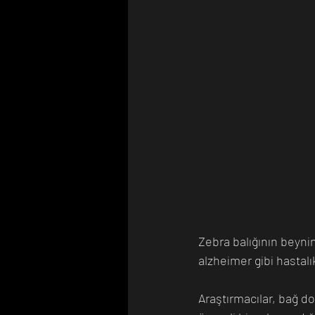
Zebra balığının beynin
alzheimer gibi hastalık
Araştırmacılar, bağ d