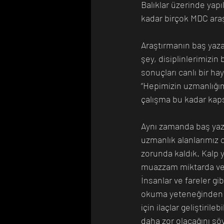
Balıklar üzerinde yap
kadar birçok MDC araşt
Araştırmanın baş yaza
şey, disiplinlerimizin
sonuçları canlı bir ha
“Hepimizin uzmanlığım
çalışma bu kadar kapsa
Aynı zamanda baş yazar
uzmanlık alanlarımız o
zorunda kaldık. Kalp 
muazzam miktarda veri 
İnsanlar ve fareler gi
okuma yeteneğinden mi
için ilaçlar geliştiri
daha zor olacağını söy