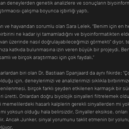
ılan deneylerden genetik analizlere ve sonuçların biyoinfo
ırmacısı çalışma boyunca işbirliği yaptı.
rı ve hayvandan sorumlu olan Sara Lelek, “Benim için en he
 birbirini ne kadar iyi tamamladığını ve biyoinformatikten eld
yvan üzerinde nasıl doğrulayabileceğimizi görmekti” diyor. te
ıza katkıda bulunmasına izin veren büyük bir projeydi. Be
mlı ve birçok araştırmacı için çok faydalı.”
lardan biri olan Dr. Bastiaan Spanjaard da aynı fikirde: “Ço
lduğu için, deneylerimizi ve analizlerimizi sıklıkla birbirimi
yenilenmesi, birçok farklı şeyden etkilenen karmaşık bir sür
üretti. Onlardan doğru biyolojik sinyalleri filtrelemek old
bi memelilerdeki hasarlı kalplerin gerekli sinyallerden mi yok
 yoksun olduğu hala belirsizdir. Sinyaller eksikse, onlar
lebilir. Ancak Junker, sinyal yorumunu taklit etmenin bir yolu
lüyor.