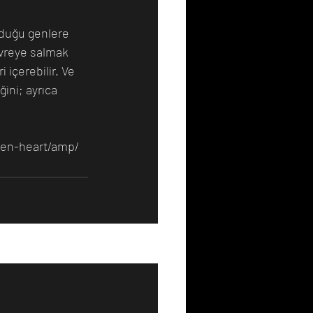
kuduğu genlere 
vreye salmak 
 içerebilir. Ve 
ini; ayrıca 
ken-heart/amp/
Hepsini Gör