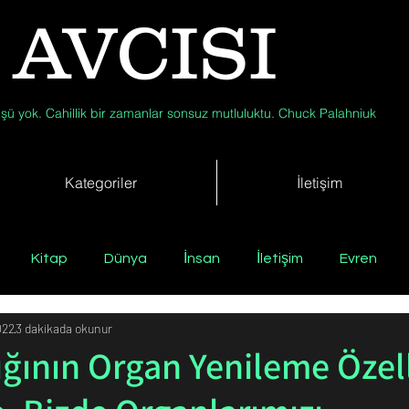
 AVCISI
şü yok. Cahillik bir zamanlar sonsuz mutluluktu. Chuck Palahniuk
Kategoriler
İletişim
Kitap
Dünya
İnsan
İletişim
Evren
022
3 dakikada okunur
Tıp
Arkeoloji
Antropoloji
Jeoloji
Fizik
ığının Organ Yenileme Özell
Biyoloji
Günün Düşüneni
Çevre
Kısa Kısa Bil