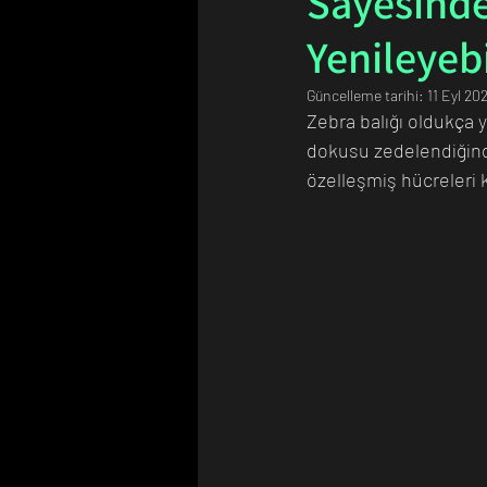
Sayesinde
Yenileyebi
Bilim Tarihinde Bugün
Günü
Güncelleme tarihi:
11 Eyl 20
Zebra balığı oldukça 
dokusu zedelendiğinde
özelleşmiş hücreleri k