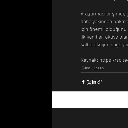
Araştırmacılar şimdi, 
daha yakından bakmak 
için önemli olduğunu bi
ilk kanıtlar, aktive o
kalbe oksijen sağlaya
Kaynak: https://scit
Bilim
İnsan
Son Yazılar