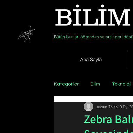
BİLİM
Bütün bunları öğrendim ve artık geri dönü
Ana Sayfa
Kategoriler
Bilim
Teknoloji
Aysun Tolan
10 Eyl 2
Psikoloji / Sosyoloji / Felsefe
Zebra Bal
Zooloji
Günün Fotoğrafı