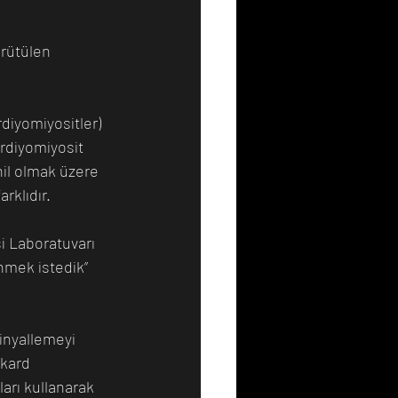
rütülen 
rdiyomiyositler) 
rdiyomiyosit 
il olmak üzere 
rklıdır.
si Laboratuvarı 
nmek istedik” 
inyallemeyi 
okard 
arı kullanarak 