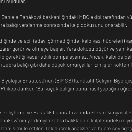
ını buldular.
 Daniela Panáková başkanlığındaki MDC ekibi tarafından yü
ra balığı yaralanma sonrasında kalp dokusunu onarabilir.
irdiğinde ve acil tedavi görmediğinde, kalp kası hücreleri (ka
 zarar görür ve ölmeye başlar. Yara dokusu büyür ve yeni ka
lp gerektiği kadar etkili pompalayamaz. Ancak, kalbi de dah
 zebra balığı gibi daha düşük omurgalılar için işler kökten fa
 Biyolojisi Enstitüsü'nün (BIMSB) Kantitatif Gelişim Biyoloji
Philipp Junker, "Bu küçük balığın bunu nasıl yaptığını öğre
e Geliştirme ve Hastalık Laboratuvarında Elektrokimyasal S
anáková'nın yardımıyla zebra balıklarının kalplerindeki miy
rını simüle ettiler. Tek hücreli analizler ve hücre soy ağaçl