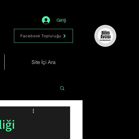
Giriş
Facebook Topluluğu
Site İçi Ara
Astronomi
Müzik
iği
im
Kimya