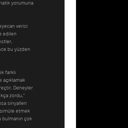
rmatik yorumuna 
yecan verici 
e edilen 
stler. 
nce bu yüzden 
k farklı 
ze açıklamak 
eçtir. Deneyler 
ukça zordu.”
sa sinyalleri 
ı simüle etmek 
nu bulmanın çok 