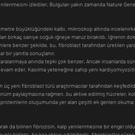
enilenmesini izlediler. Bulguları yakın zamanda Nature Genet
ilimetre büyüklüğündeki kalbi, mikroskop altında incelenirk
ndan birkaç saniye soğuk iğneye maruz bırakıldı. İğnenin d
enlere benzer şekilde, bu, fibroblast tarafından üretilen yara
ar bir yanıtla sonuçlanır.
e, yaralanmaya anında tepki çok benzer. Ancak insanlarda sü
devam eder. Kasılma yeteneğine sahip yeni kardiyomiyositle
an üç yeni fibroblast türü araştırmacılar tarafından keşfedild
örünüm paylaşmasına rağmen, bu aktive edilmiş hücreler, kola
i proteinlerin oluşumunda yer alan çeşitli ek genleri okuma
larak da bilinen fibrozisin, kalp yenilenmesine bir engel old
la birlikte, bir kez aktive edildiğinde, fibroblastlar süreç