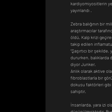
kardiyomiyositlerin y
yayınlandı .
Zebra balığının bir m
araştırmacılar tarafı
öldü. Kalp krizi geçir
takip edilen inflamatu
“Şaşırtıcı bir şekild
dururken, balıklarda 
diyor Junker.
Anlık olarak aktive ol
fibroblastlarla bir g
dokusu faktörleri gib
sahiptir.
İnsanlarda, yara izi o
düşünülmektedir. Bunun