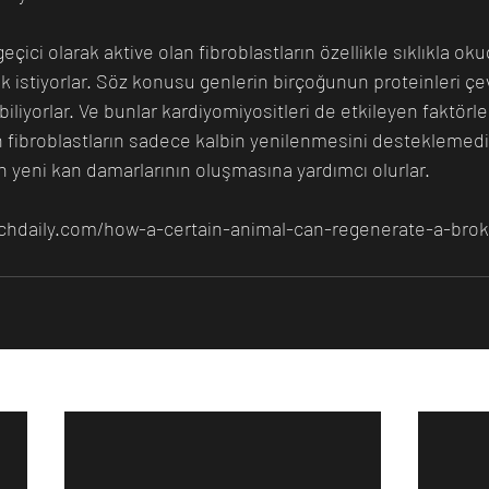
geçici olarak aktive olan fibroblastların özellikle sıklıkla o
istiyorlar. Söz konusu genlerin birçoğunun proteinleri çe
liyorlar. Ve bunlar kardiyomiyositleri de etkileyen faktörleri
lan fibroblastların sadece kalbin yenilenmesini desteklemediğ
n yeni kan damarlarının oluşmasına yardımcı olurlar.
echdaily.com/how-a-certain-animal-can-regenerate-a-bro