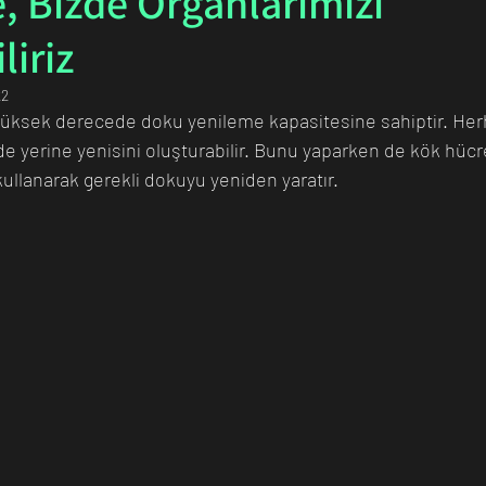
, Bizde Organlarımızı
liriz
n Bilim İnsanı
Matematik
Tıp
İnsan
Uzay
22
yüksek derecede doku yenileme kapasitesine sahiptir. Herh
 yerine yenisini oluşturabilir. Bunu yaparken de kök hüc
ullanarak gerekli dokuyu yeniden yaratır. 