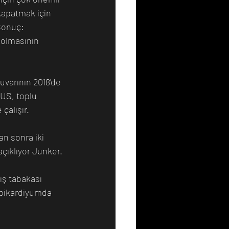
kapatmak için 
Sonuç: 
 olmasının 
uvarının 2018'de 
EUS, toplu 
çalışır.
n sonra iki 
açıklıyor Junker.
dış tabakası 
epikardiyumda 