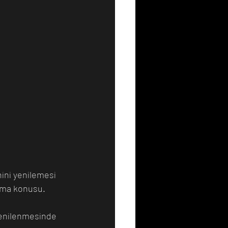
nini yenilemesi 
ırma konusu. 
yenilenmesinde 