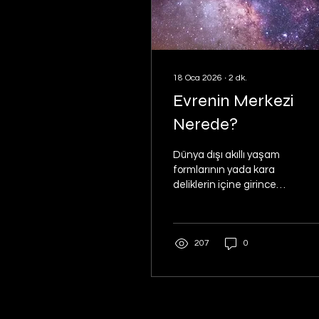
18 Oca 2026
∙
2
dk.
Evrenin Merkezi
Nerede?
Dünya dışı akıllı yaşam
formlarının yada kara
deliklerin içine girince
neler olacağının bile
konuşulduğu bir dönemde
olmamıza rağmen tüm
207
0
güncel gözlemlere göre
evrenin merkezi yoktur.
Bir merkez noktanın var
olması için, bu noktanın
bir bütün olarak evrene