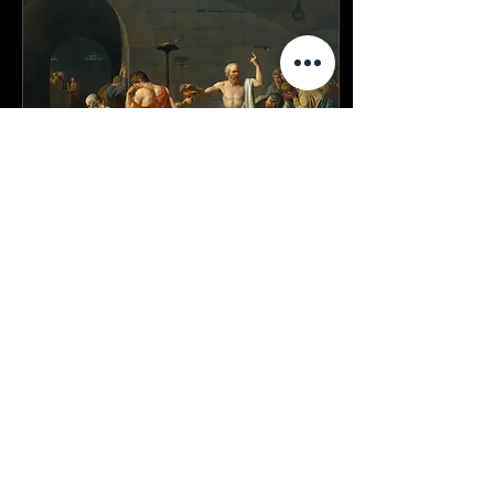
15 Haz 2022
∙
3
dk.
“HAKİKAT” – Ölümün
Arifesinde
Ahmet Sinan Çetin