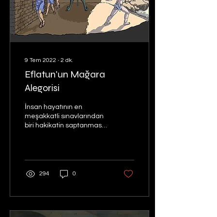
9 Tem 2022
∙
2
dk.
Eflatun'un Mağara
Alegorisi
İnsan hayatının en
meşakkatli sınavlarından
biri hakikatin saptanması
ve etraftaki kimselere
anlatılmasıdır.
294
0