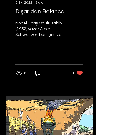
5 Eki 2022
∙
3
dk.
Dışarıdan Bakınca
Nobel Barış Ödülü sahibi
(1952) yazar Albert
Schweitzer, benliğimize
başka bir pencereden
bakabilmek için Mars
gezegenine giden bir...
85
1
1