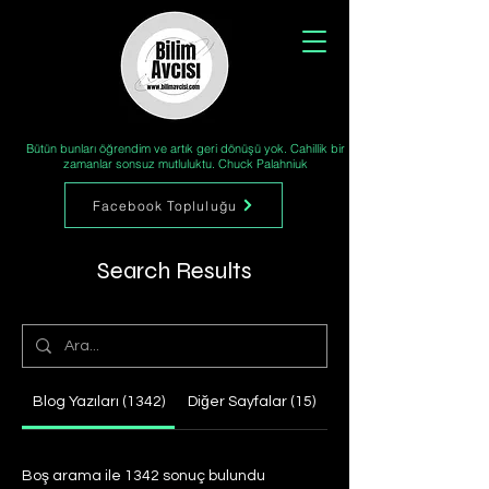
Bütün bunları öğrendim ve artık geri dönüşü yok. Cahillik bir
zamanlar sonsuz mutluluktu. Chuck Palahniuk
Facebook Topluluğu
Search Results
Blog Yazıları (1342)
Diğer Sayfalar (15)
Boş arama ile 1342 sonuç bulundu