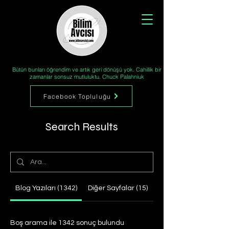
Bütün bunları öğrendim ve artık geri dönüşü yok. Cahillik bir
zamanlar sonsuz mutluluktu. Chuck Palahniuk
Facebook Topluluğu
Search Results
Blog Yazıları (1342)
Diğer Sayfalar (15)
Boş arama ile 1342 sonuç bulundu