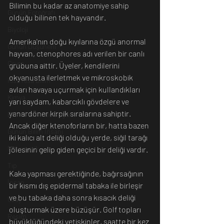
Bilimin bu kadar az anatomiye sahip 
Günün Fotoğrafı
olduğu bilinen tek hayvandır.
Biyoloji
Amerika'nın doğu kıyılarına özgü anormal 
Günün Düşüneni
hayvan, ctenophores adı verilen bir canlı 
Çevre
grubuna aittir. Üyeler, kendilerini 
okyanusta ilerletmek ve mikroskobik 
Kısa Kısa Bilim
avları havaya uçurmak için kullandıkları 
Kimya
yarı saydam, kabarcıklı gövdelere ve 
yanardöner kirpik sıralarına sahiptir. 
Bilim Tarihinde Bugün
Ancak diğer ktenoforların bir, hatta bazen 
Günün Bilim İnsanı
iki kalıcı alt deliği olduğu yerde, siğil tarağı 
Matematik
jölesinin gelip giden geçici bir deliği vardır.
Tıp
Kaka yapması gerektiğinde, bağırsağının 
İnsan
bir kısmı dış epidermal tabaka ile birleşir 
ve bu tabaka daha sonra kısacık deliği 
Uzay
oluşturmak üzere büzüşür. Golf topları 
Resim
büyüklüğündeki yetişkinler, saatte bir kez 