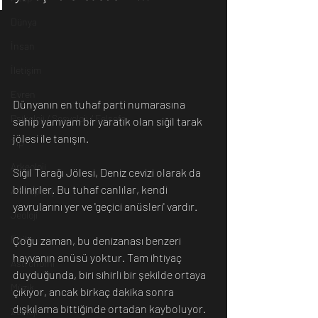
Dünya
İnsan
İletişim
Evren
Dünyanın en tuhaf parti numarasına 
Psikoloji / Sosyoloji / Felsefe
sahip yamyam bir yaratık olan siğil tarak 
jölesi ile tanışın. 
Tıp
Arkeoloji
Siğil Tarağı Jölesi, Deniz cevizi olarak da 
bilinirler. Bu tuhaf canlılar, kendi 
Antropoloji
yavrularını yer ve 'geçici anüsleri' vardır.
Jeoloji
Fizik
Çoğu zaman, bu denizanası benzeri 
hayvanın anüsü yoktur. Tam ihtiyaç 
Astronomi
duyduğunda, biri sihirli bir şekilde ortaya 
Müzik
çıkıyor, ancak birkaç dakika sonra 
dışkılama bittiğinde ortadan kayboluyor. 
Zooloji