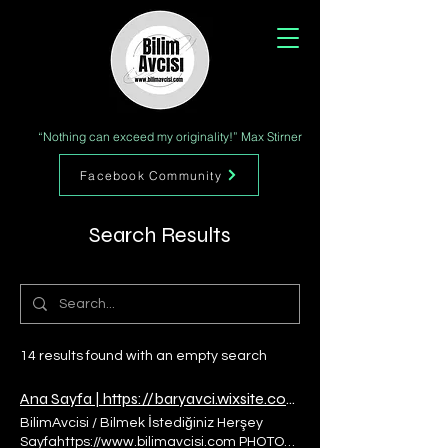
“Nothing can exceed my originality!” Max Stirner
Facebook Community
Search Results
14 results found with an empty search
Ana Sayfa | https://baryavci.wixsite.com/sitem-2/enhttps://static.wixstatic.com/media/4ddc81_a80a84c379bb4bbd985db136cd1cd8ee%7Emv2.jpgBilimAvcisi
BilimAvcisi / Bilmek İstediğiniz Herşey
Sayfahttps://www.bilimavcisi.com PHOTO