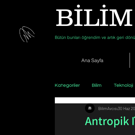
BİLİM
Bütün bunları öğrendim ve artık geri dönü
Ana Sayfa
Kategoriler
Bilim
Teknoloji
BilimAvcısı
30 Haz 2
Psikoloji / Sosyoloji / Felsefe
Antropik İ
Zooloji
Günün Fotoğrafı