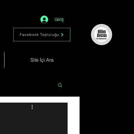
Giriş
Facebook Topluluğu
Site İçi Ara
Astronomi
Müzik
im
Kimya