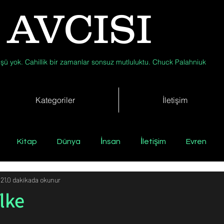
 AVCISI
şü yok. Cahillik bir zamanlar sonsuz mutluluktu. Chuck Palahniuk
Kategoriler
İletişim
Kitap
Dünya
İnsan
İletişim
Evren
021
0 dakikada okunur
Tıp
Arkeoloji
Antropoloji
Jeoloji
Fizik
lke
Biyoloji
Günün Düşüneni
Çevre
Kısa Kısa Bil