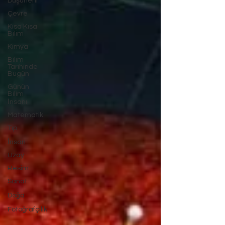
Düşüneni
Çevre
Kısa Kısa
Bilim
Kimya
Bilim
Tarihinde
Bugün
Günün
Bilim
İnsanı
Matematik
Tıp
İnsan
Uzay
Resim
Sanat
Doğa
Fotoğrafçılık