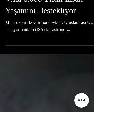
Burcu Avcı
19 Şub 2022
1 dakikada okunur
Mısır'da Kalp Şeklindeki
Vaha 8.000 Yıldır İnsan
Yaşamını Destekliyor
Mısır üzerinde yörüngedeyken, Uluslararası Uzay
İstasyonu'ndaki (ISS) bir astronot...