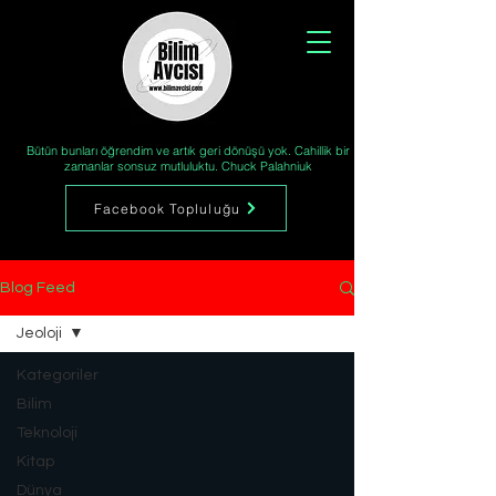
Bütün bunları öğrendim ve artık geri dönüşü yok. Cahillik bir
zamanlar sonsuz mutluluktu. Chuck Palahniuk
Facebook Topluluğu
Blog Feed
Jeoloji
Kategoriler
Bilim
Teknoloji
Kitap
Dünya