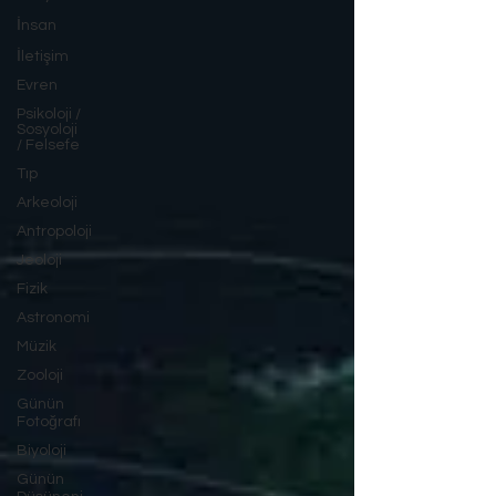
İnsan
İletişim
Evren
Psikoloji /
Sosyoloji
/ Felsefe
Tıp
Arkeoloji
Antropoloji
Jeoloji
Fizik
Astronomi
Müzik
Zooloji
Günün
Fotoğrafı
Biyoloji
Günün