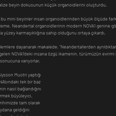
ize beyin dokusunun küçük organoidlerini oluşturdu.
, bu mini beyinler insan organoidlerinden büyük ölçüde fark
eleme, Neandertal organoidlerinin modern NOVA1 genine gö
zla yüzey karmaşıklığına sahip olduğunu ortaya çıkardı.
özlemlere dayanarak makalede, "Neandertallerden ayrıldıkt
 gelen NOVA1'deki insana özgü ikamenin, türümüzün evrimi iç
 sonucuna varıyorlar.
lysson Muotri yaptığı 
A'sındaki tek bir baz 
ynin nasıl bağlandığını 
örmek büyüleyici. 
rihimizde tam olarak 
dana geldiğini 