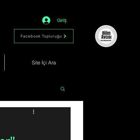
Giriş
Facebook Topluluğu
Site İçi Ara
Astronomi
Müzik
im
Kimya