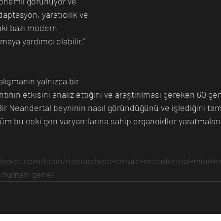
 önemli görünüyor ve 
daptasyon, yaratıcılık ve 
aki bazı modern 
maya yardımcı olabilir." 
alışmanın yalnızca bir 
tının etkisini analiz ettiğini ve araştırılması gereken 60 g
Bir Neandertal beyninin nasıl göründüğünü ve işlediğini ta
n tüm bu eski gen varyantlarına sahip organoidler yaratmalar
science.com/brain/researchers-create-neanderthal-mini-br
le-human-gene/