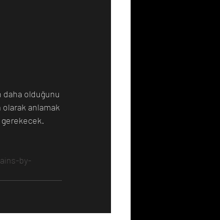
en daha olduğunu 
m olarak anlamak 
ı gerekecek.
ains-by-