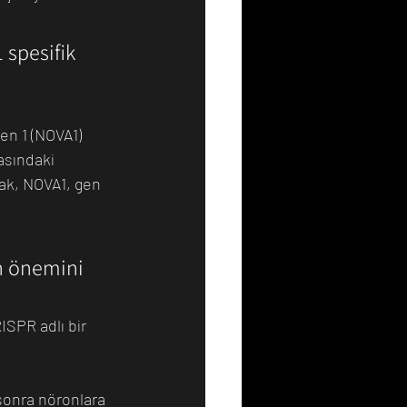
 spesifik 
en 1 (NOVA1) 
asındaki 
rak, NOVA1, gen 
in önemini 
SPR adlı bir 
sonra nöronlara 