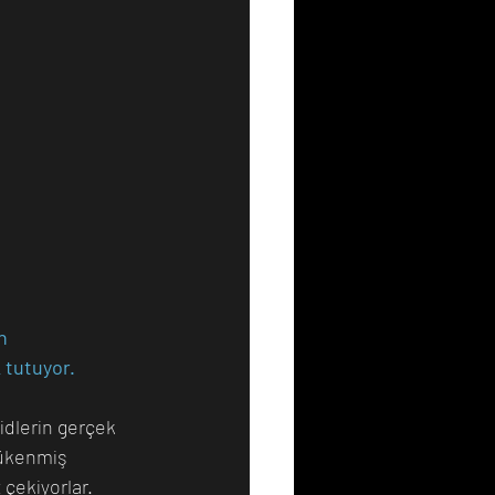
n 
 tutuyor.
idlerin gerçek 
tükenmiş 
çekiyorlar.