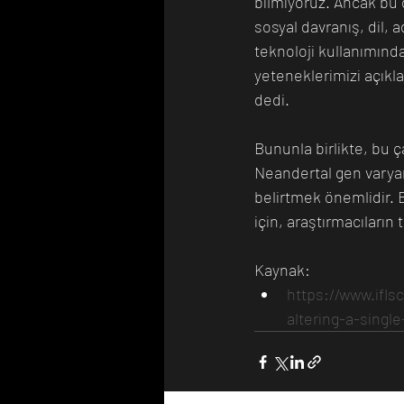
bilmiyoruz. Ancak bu
sosyal davranış, dil, a
teknoloji kullanımınd
yeteneklerimizi açıkla
dedi. 
Bununla birlikte, bu ç
Neandertal gen varyan
belirtmek önemlidir. 
için, araştırmacıları
Kaynak: 
https://www.ifl
altering-a-sing