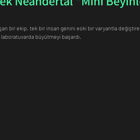
rek Neandertal "Mini Beyinl
n Bilim İnsanı
Matematik
Tıp
İnsan
Uzay
an bir ekip, tek bir insan genini eski bir varyantla değiştir
i laboratuvarda büyütmeyi başardı. 