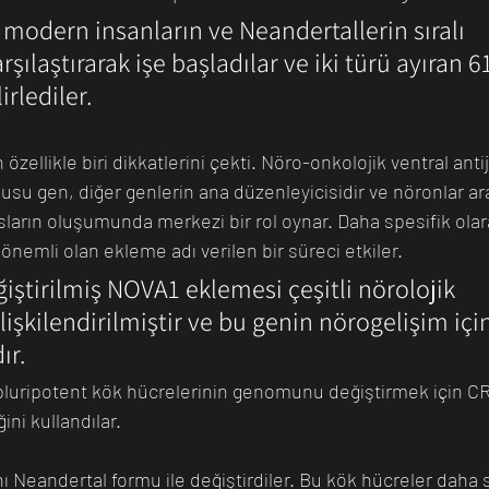
 modern insanların ve Neandertallerin sıralı 
şılaştırarak işe başladılar ve iki türü ayıran 61
rlediler. 
zellikle biri dikkatlerini çekti. Nöro-onkolojik ventral antij
usu gen, diğer genlerin ana düzenleyicisidir ve nöronlar ar
psların oluşumunda merkezi bir rol oynar. Daha spesifik ola
nemli olan ekleme adı verilen bir süreci etkiler.
iştirilmiş NOVA1 eklemesi çeşitli nörolojik 
lişkilendirilmiştir ve bu genin nörogelişim iç
ır.
 pluripotent kök hücrelerinin genomunu değiştirmek için CRI
ni kullandılar.
ı Neandertal formu ile değiştirdiler. Bu kök hücreler daha 