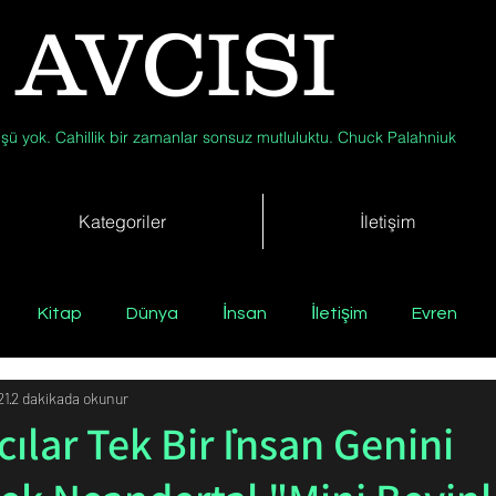
 AVCISI
şü yok. Cahillik bir zamanlar sonsuz mutluluktu. Chuck Palahniuk
Kategoriler
İletişim
Kitap
Dünya
İnsan
İletişim
Evren
21
2 dakikada okunur
Tıp
Arkeoloji
Antropoloji
Jeoloji
Fizik
ılar Tek Bir İnsan Genini
Biyoloji
Günün Düşüneni
Çevre
Kısa Kısa Bil