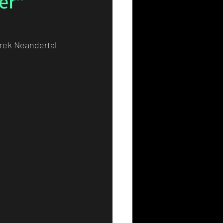
er"
Resim
Sanat
erek Neandertal 