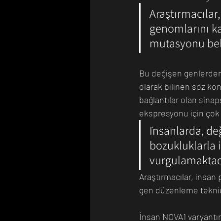
Araştırmacılar,
genomlarını kar
mutasyonu beli
Bu değişen genlerden ö
olarak bilinen söz kon
bağlantılar olan sina
ekspresyonu için çok ö
İnsanlarda, değ
bozukluklarla i
vurgulamaktad
Araştırmacılar, insan
gen düzenleme tekniği
İnsan NOVA1 varyantın