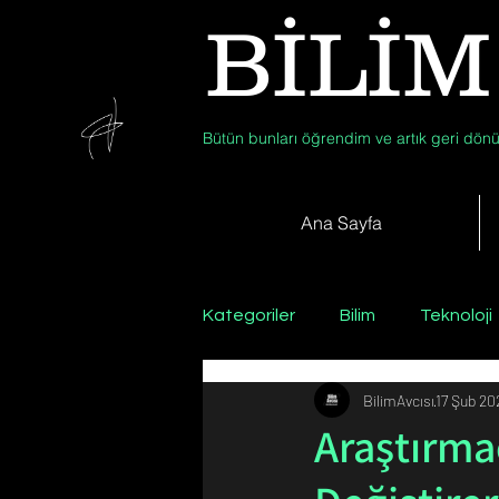
BİLİM
Bütün bunları öğrendim ve artık geri dönü
Ana Sayfa
Kategoriler
Bilim
Teknoloji
BilimAvcısı
17 Şub 20
Psikoloji / Sosyoloji / Felsefe
Araştırmac
Zooloji
Günün Fotoğrafı