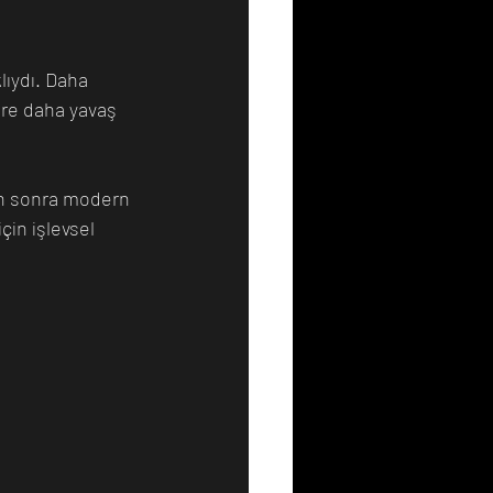
lıydı. Daha 
re daha yavaş 
an sonra modern 
in işlevsel 