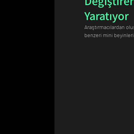
Değiştire
Yaratıyor
Bilim Tarihinde Bugün
Günü
Araştırmacılardan oluş
benzeri mini beyinler