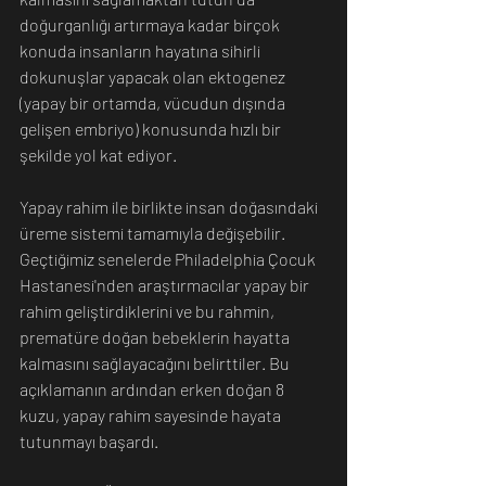
doğurganlığı artırmaya kadar birçok 
konuda insanların hayatına sihirli 
dokunuşlar yapacak olan ektogenez 
(yapay bir ortamda, vücudun dışında 
gelişen embriyo) konusunda hızlı bir 
şekilde yol kat ediyor.
Yapay rahim ile birlikte insan doğasındaki 
üreme sistemi tamamıyla değişebilir. 
Geçtiğimiz senelerde Philadelphia Çocuk 
Hastanesi'nden araştırmacılar yapay bir 
rahim geliştirdiklerini ve bu rahmin, 
prematüre doğan bebeklerin hayatta 
kalmasını sağlayacağını belirttiler. Bu 
açıklamanın ardından erken doğan 8 
kuzu, yapay rahim sayesinde hayata 
tutunmayı başardı.