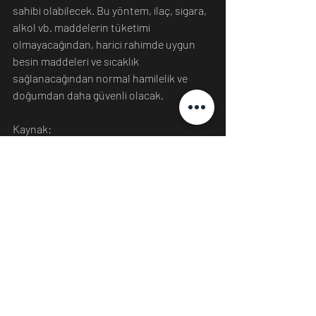
sahibi olabilecek. Bu yöntem, ilaç, sigara, 
alkol vb. maddelerin tüketimi 
olmayacağından, harici rahimde uygun 
besin maddeleri ve sıcaklık 
sağlanacağından normal hamilelik ve 
doğumdan daha güvenli olacak.
Kaynak: 
https://www.technopixel.org/developed-
artificial-womb-that-babies-can-grow/
https://news.abs-
cbn.com/overseas/01/31/22/ai-nanny-
developed-to-look-after-babies-in-
artificial-womb
https://www.independent.co.uk/life-
style/gadgets-and-tech/robot-nanny-
china-population-b2004342.html
Bilim
Teknoloji