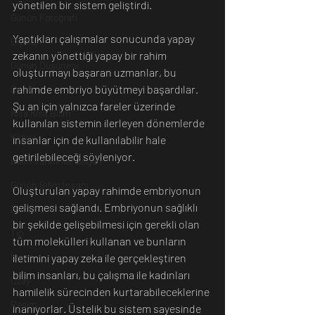
yönetilen bir sistem geliştirdi.
Günün Fotoğrafı
Yaptıkları çalışmalar sonucunda yapay 
Biyoloji
zekanın yönettiği yapay bir rahim 
Günün Düşüneni
oluşturmayı başaran uzmanlar, bu 
rahimde embriyo büyütmeyi başardılar. 
Çevre
Şu an için yalnızca fareler üzerinde 
Kısa Kısa Bilim
kullanılan sistemin ilerleyen dönemlerde 
Kimya
insanlar için de kullanılabilir hale 
getirilebileceği söyleniyor.
Bilim Tarihinde Bugün
Günün Bilim İnsanı
Oluşturulan yapay rahimde embriyonun 
gelişmesi sağlandı. Embriyonun sağlıklı 
Matematik
bir şekilde gelişebilmesi için gerekli olan 
Tıp
tüm molekülleri kullanan ve bunların 
İnsan
iletimini yapay zeka ile gerçekleştiren 
bilim insanları, bu çalışma ile kadınları 
Uzay
hamilelik sürecinden kurtarabileceklerine 
Resim
inanıyorlar. Üstelik bu sistem sayesinde 