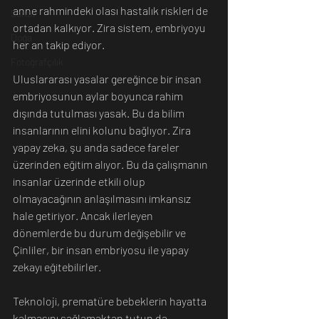
anne rahmindeki olası hastalık riskleri de 
Sanat
ortadan kalkıyor. Zira sistem, embriyoyu 
Doğa
her an takip ediyor.
Fotoğrafçılık
Uluslararası yasalar gereğince bir insan 
embriyosunun aylar boyunca rahim 
dışında tutulması yasak. Bu da bilim 
insanlarının elini kolunu bağlıyor. Zira 
yapay zeka, şu anda sadece fareler 
üzerinden eğitim alıyor. Bu da çalışmanın 
insanlar üzerinde etkili olup 
olmayacağının anlaşılmasını imkansız 
hale getiriyor. Ancak ilerleyen 
dönemlerde bu durum değişebilir ve 
Çinliler, bir insan embriyosu ile yapay 
zekayı eğitebilirler.
Teknoloji, prematüre bebeklerin hayatta 
kalmasını sağlamaktan tutun da 