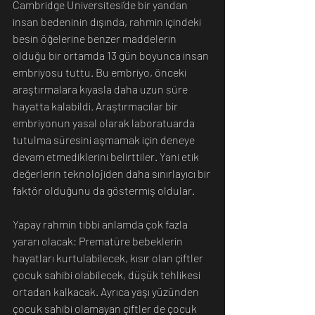
Cambridge Üniversitesi’de bir yandan 
insan bedeninin dışında, rahmin içindeki 
besin öğelerine benzer maddelerin 
olduğu bir ortamda 13 gün boyunca insan 
embriyosu tuttu. Bu embriyo, önceki 
araştırmalara kıyasla daha uzun süre 
hayatta kalabildi. Araştırmacılar bir 
embriyonun yasal olarak laboratuarda 
tutulma süresini aşmamak için deneye 
devam etmediklerini belirttiler. Yani etik 
değerlerin teknolojiden daha sınırlayıcı bir 
faktör olduğunu da göstermiş oldular.
Yapay rahmin tıbbi anlamda çok fazla 
yararı olacak: Prematüre bebeklerin 
hayatları kurtulabilecek, kısır olan çiftler 
çocuk sahibi olabilecek, düşük tehlikesi 
ortadan kalkacak. Ayrıca yaşı yüzünden 
çocuk sahibi olamayan çiftler de çocuk 