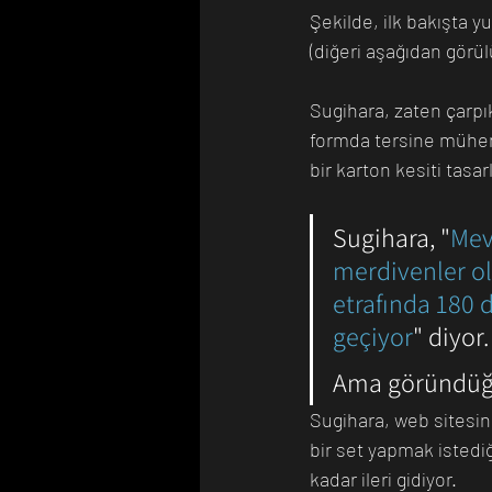
Şekilde, ilk bakışta y
(diğeri aşağıdan görül
Sugihara, zaten çarpı
formda tersine mühend
bir karton kesiti tasar
Sugihara, "
Mev
merdivenler ol
etrafında 180
geçiyor
" diyor.
Ama göründüğü
Sugihara, web sitesind
bir set yapmak istediğ
kadar ileri gidiyor.