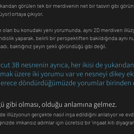
ukarıdan görülen tek bir merdivenin net bir tasviri gibi görü
üyor) ortaya çıkıyor.
k olan bu konudaki yeni yorumunda, aynı 2D merdiven illüz
islik yaparak, belirli bir perspektiften bakıldığında aynı 
ladı, baktığınız şeyin şekli göründüğü gibi değil.
cut 3B nesnenin ayrıca, her ikisi de yukarıdan
mak üzere iki yorumu var ve nesneyi dikey ek
 derece döndürdüğümüzde yorumlar birinden d
 gibi olması, olduğu anlamına gelmez.
e illüzyonun gerçekte nasıl inşa edildiğini anlatıyor ve evd
inizde imkansız adımlar için ücretsiz bir 'inşaat kiti diyagr