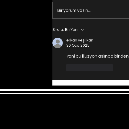
Bir yorum yazın...
Evrenin Merkezi Nerede?
Sırala:
En Yeni
erkan yeşilkan
30 Oca 2025
Yani bu illüzyon aslında bir de
Beğen
Yanıtla