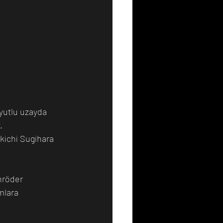
oyutlu uzayda 
.
kichi Sugihara 
hröder 
mlara 