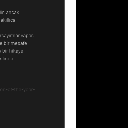
ir, ancak 
kıllıca 
rsayımlar yapar. 
le bir mesafe 
 bir hikaye 
slında 
ion-of-the-year-