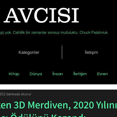
 AVCISI
şü yok. Cahillik bir zamanlar sonsuz mutluluktu. Chuck Palahniuk
Kategoriler
İletişim
Kitap
Dünya
İnsan
İletişim
Evren
020
2 dakikada okunur
Tıp
Arkeoloji
Antropoloji
Jeoloji
Fizik
en 3D Merdiven, 2020 Yılını
Biyoloji
Günün Düşüneni
Çevre
Kısa Kısa Bil