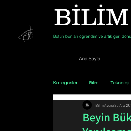
BİLİM
Bütün bunları öğrendim ve artık geri dönü
Ana Sayfa
Kategoriler
Bilim
Teknoloji
BilimAvcısı
25 Ara 2
Psikoloji / Sosyoloji / Felsefe
Beyin Bük
Zooloji
Günün Fotoğrafı