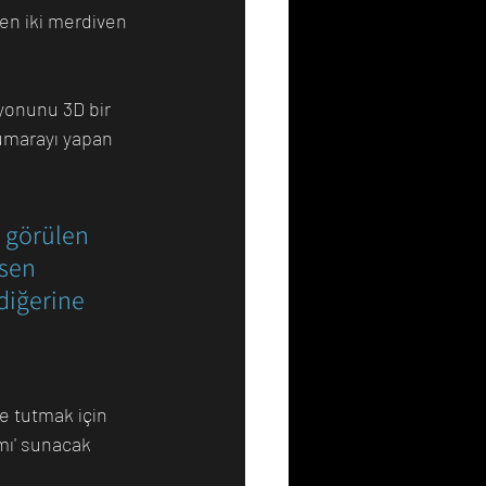
nen iki merdiven 
yonunu 3D bir 
numarayı yapan 
 görülen 
sen 
iğerine 
e tutmak için 
amı' sunacak 