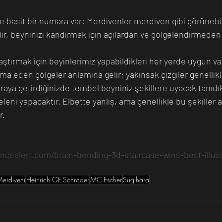
 basit bir numara var: Merdivenler merdiven gibi görünebil
ir, beyninizi kandırmak için açılardan ve gölgelendirmeden a
ylaştırmak için beyinlerimiz yapabildikleri her yerde uygun va
 ima eden gölgeler anlamına gelir; yakınsak çizgiler genellik
araya getirdiğinizde tembel beyniniz şekillere uyacak tanıdık
leni yapacaktır. Elbette yanlış, ama genellikle bu şekiller a
r.
ncealert.com/brain-bending-3d-staircase-wins-best-illus
erdiveni
Heinrich GF Schröder
MC Escher
Sugihara