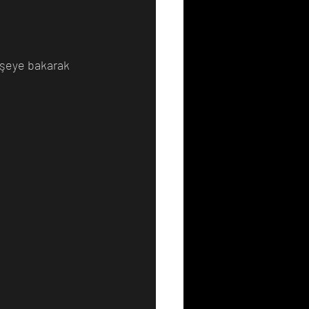
Resim
Sanat
r şeye bakarak 