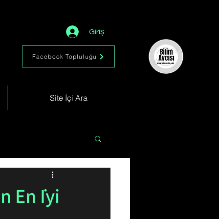
Giriş
Facebook Topluluğu
Site İçi Ara
Astronomi
Müzik
n En İyi
im
Kimya