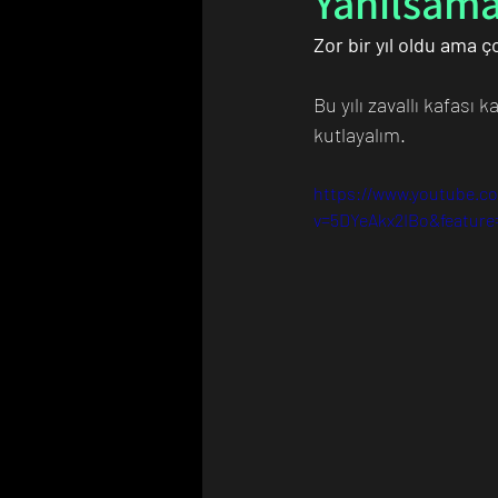
Yanılsama
Zor bir yıl oldu ama 
Bilim Tarihinde Bugün
Günü
Bu yılı zavallı kafası
kutlayalım.
https://www.youtube.c
v=5DYeAkx2IBo&feature