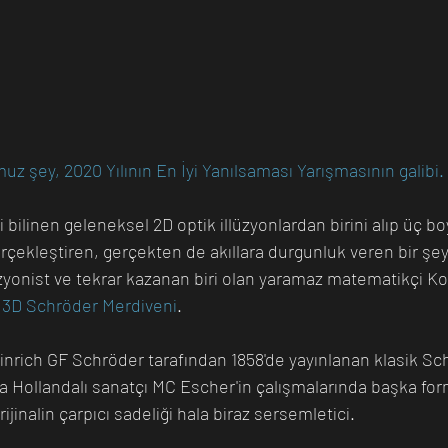
z şey, 2020 Yılının En İyi Yanılsaması Yarışmasının galibi.
 bilinen geleneksel 2D optik illüzyonlardan birini alıp üç b
gerçekleştiren, gerçekten de akıllara durgunluk veren bir şey
zyonist ve tekrar kazanan biri olan yaramaz matematikçi Ko
 
3D Schröder Merdiveni
.
nrich GF Schröder tarafından 1858'de yayınlanan klasik Sc
a Hollandalı sanatçı MC Escher'in çalışmalarında başka for
jinalin çarpıcı sadeliği hala biraz sersemletici.