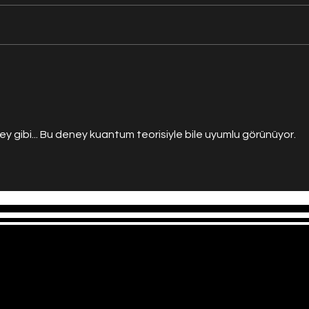
Beyniniz Düşündüğünüzden
Jüpit
Daha Hızlı Şekilde Sahte Anı
Dalg
Yaratabilir
Büyük
Keşfe
ney gibi... Bu deney kuantum teorisiyle bile uyumlu görünüyor. 