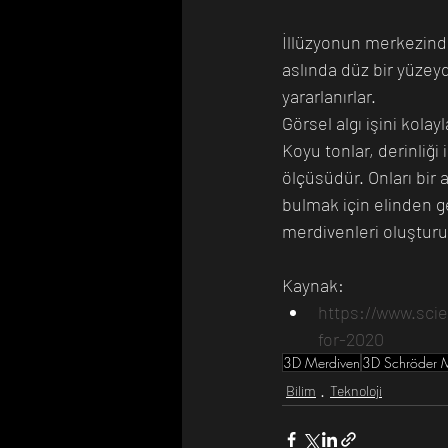
İllüzyonun merkezinde
aslında düz bir yüzeyd
yararlanırlar.
Görsel algı işini kola
Koyu tonlar, derinliği
ölçüsüdür. Onları bir 
bulmak için elinden ge
merdivenleri oluşturu
Kaynak:
https://www.scie
for-2020
3D Merdiven
3D Schröder M
Bilim
Teknoloji