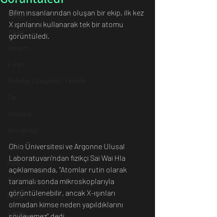
Bilim insanlarından oluşan bir ekip, ilk kez 
Dünya
X ışınlarını kullanarak tek bir atomu 
İnsan
görüntüledi. 
İletişim
Evren
Psikoloji / Sosyoloji / Felsefe
Tıp
Arkeoloji
Antropoloji
Ohio Üniversitesi ve Argonne Ulusal 
Jeoloji
Laboratuvarı'ndan fizikçi Sai Wai Hla 
Fizik
açıklamasında, "Atomlar rutin olarak 
Astronomi
taramalı sonda mikroskoplarıyla 
görüntülenebilir, ancak X-ışınları 
Müzik
olmadan kimse neden yapıldıklarını 
Zooloji
söyleyemez" dedi. 