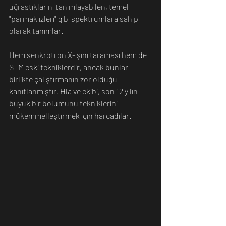
uğraştıklarını tanımlayabilen, temel 
"parmak izleri" gibi spektrumlara sahip 
olarak tanımlar.
Hem senkrotron X-ışını taraması hem de 
STM eski tekniklerdir, ancak bunları 
birlikte çalıştırmanın zor olduğu 
kanıtlanmıştır. Hla ve ekibi, son 12 yılın 
büyük bir bölümünü tekniklerini 
mükemmelleştirmek için harcadılar.