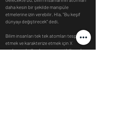
daha kesin bir şekilde manipüle 
etmelerine izin verebilir. Hla, "Bu keşif 
dünyayı değiştirecek" dedi.
Bilim insanları tek tek atomları tespit 
etmek ve karakterize etmek için X 
ışınlarının kullanılmasının yeni bilimsel 
çalışmalara öncü olacağını, çevresel ve 
tıbbi araştırmalarda eser elementlerin 
tespiti gibi konularda yararlı olacağını ve 
malzeme biliminde yeni ileri görüntüleme 
yöntemlerinin geliştirilmesini 
sağlayacağını düşünüyor.
Kaynak: https://futurism.com/the-
byte/scientists-x-rayed-single-atom
Bilim
Evren