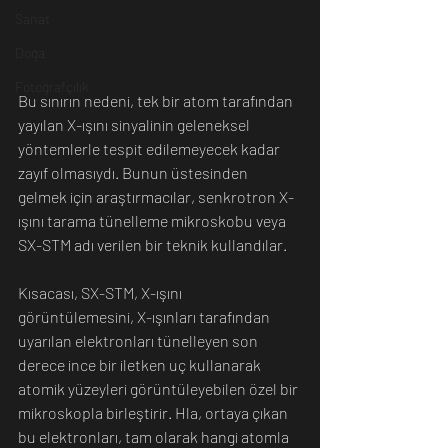
Sanat
Doğa
Fotoğrafçılık
Bu sınırın nedeni, tek bir atom tarafından 
yayılan X-ışını sinyalinin geleneksel 
yöntemlerle tespit edilemeyecek kadar 
zayıf olmasıydı. Bunun üstesinden 
gelmek için araştırmacılar, senkrotron X-
ışını tarama tünelleme mikroskobu veya 
SX-STM adı verilen bir teknik kullandılar.
Kısacası, SX-STM, X-ışını 
görüntülemesini, X-ışınları tarafından 
uyarılan elektronları tünelleyen son 
derece ince bir iletken uç kullanarak 
atomik yüzeyleri görüntüleyebilen özel bir 
mikroskopla birleştirir. Hla, ortaya çıkan 
bu elektronları, tam olarak hangi atomla 