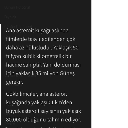
Günün Fotoğrafı
Biyoloji
Günün Düşüneni
Ana asteroit kuşağı aslında 
Çevre
filmlerde tasvir edilenden çok 
Kısa Kısa Bilim
daha az nüfusludur. Yaklaşık 50 
trilyon kübik kilometrelik bir 
Kimya
hacme sahiptir. Yani doldurması 
Bilim Tarihinde Bugün
için yaklaşık 35 milyon Güneş 
Günün Bilim İnsanı
gerekir.
Matematik
Gökbilimciler, ana asteroit 
Tıp
kuşağında yaklaşık 1 km'den 
İnsan
büyük asteroit sayısının yaklaşık 
Uzay
80.000 olduğunu tahmin ediyor. 
Resim