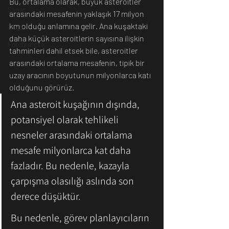
Bu, ortalama olarak, büyük asteroitler 
Sanat
arasındaki mesafenin yaklaşık 17 milyon 
km olduğu anlamına gelir. Ana kuşaktaki 
Doğa
daha küçük asteroitlerin sayısına ilişkin 
Fotoğrafçılık
tahminleri dahil etsek bile, asteroitler 
arasındaki ortalama mesafenin, tipik bir 
uzay aracının boyutunun milyonlarca katı 
olduğunu görürüz.
Ana asteroit kuşağının dışında, 
potansiyel olarak tehlikeli 
nesneler arasındaki ortalama 
mesafe milyonlarca kat daha 
fazladır. Bu nedenle, kazayla 
çarpışma olasılığı aslında son 
derece düşüktür. 
Bu nedenle, görev planlayıcıların 