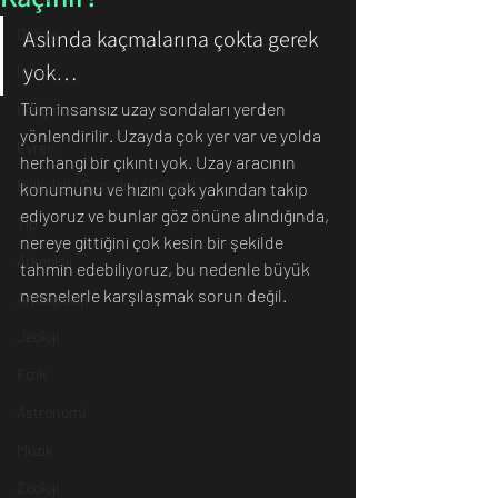
Dünya
Aslında kaçmalarına çokta gerek 
yok…
İnsan
Tüm insansız uzay sondaları yerden 
İletişim
yönlendirilir. Uzayda çok yer var ve yolda 
Evren
herhangi bir çıkıntı yok. Uzay aracının 
Psikoloji / Sosyoloji / Felsefe
konumunu ve hızını çok yakından takip 
ediyoruz ve bunlar göz önüne alındığında, 
Tıp
nereye gittiğini çok kesin bir şekilde 
Arkeoloji
tahmin edebiliyoruz, bu nedenle büyük 
nesnelerle karşılaşmak sorun değil. 
Antropoloji
Jeoloji
Fizik
Astronomi
Müzik
Zooloji