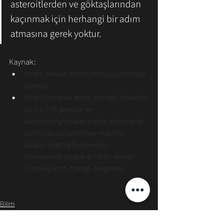
asteroitlerden ve göktaşlarından 
kaçınmak için herhangi bir adım 
atmasına gerek yoktur.
Kaynak: 
https://www.sciencefocus.com/tag/
qanda/
http://curious.astro.cornell.edu/abo
ut-us/156-people-in-
astronomy/space-exploration-and-
astronauts/satellites-robotic-
space-craft/975-how-do-
unmanned-space-probes-avoid-
running-into-things-beginner
Bilim
Astronomi