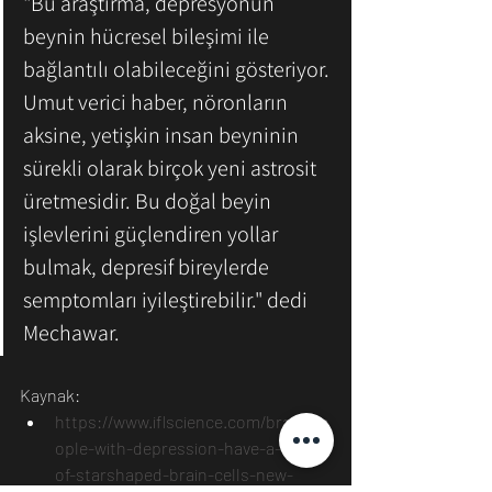
"Bu araştırma, depresyonun 
beynin hücresel bileşimi ile 
bağlantılı olabileceğini gösteriyor. 
Umut verici haber, nöronların 
aksine, yetişkin insan beyninin 
sürekli olarak birçok yeni astrosit 
üretmesidir. Bu doğal beyin 
işlevlerini güçlendiren yollar 
bulmak, depresif bireylerde 
semptomları iyileştirebilir." dedi 
Mechawar.
Kaynak: 
https://www.iflscience.com/brain/pe
ople-with-depression-have-a-loss-
of-starshaped-brain-cells-new-