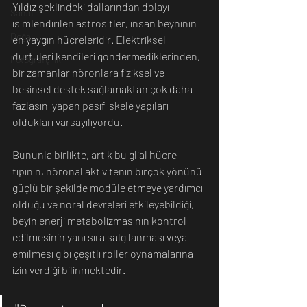
Yıldız şeklindeki dallarından dolayı 
Sanat
isimlendirilen astrositler, insan beyninin 
Doğa
en yaygın hücreleridir. Elektriksel 
dürtüleri kendileri göndermediklerinden, 
Fotoğrafçılık
bir zamanlar nöronlara fiziksel ve 
besinsel destek sağlamaktan çok daha 
fazlasını yapan pasif iskele yapıları 
oldukları varsayılıyordu. 
Bununla birlikte, artık bu glial hücre 
tipinin, nöronal aktivitenin birçok yönünü 
güçlü bir şekilde modüle etmeye yardımcı 
olduğu ve nöral devreleri etkileyebildiği, 
beyin enerji metabolizmasının kontrol 
edilmesinin yanı sıra salgılanması veya 
emilmesi gibi çeşitli roller oynamalarına 
izin verdiği bilinmektedir. 