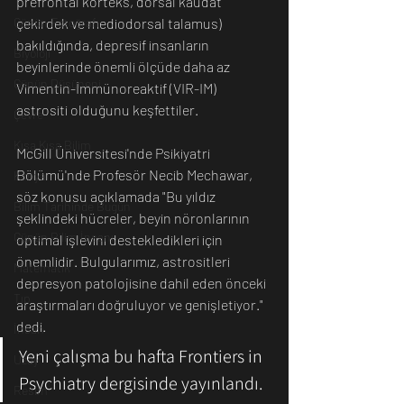
prefrontal korteks, dorsal kaudat 
çekirdek ve mediodorsal talamus) 
Günün Fotoğrafı
bakıldığında, depresif insanların 
Biyoloji
beyinlerinde önemli ölçüde daha az 
Günün Düşüneni
Vimentin-İmmünoreaktif (VIR-IM) 
astrositi olduğunu keşfettiler.
Çevre
Kısa Kısa Bilim
McGill Üniversitesi'nde Psikiyatri 
Bölümü'nde Profesör Necib Mechawar, 
Kimya
söz konusu açıklamada "Bu yıldız 
Bilim Tarihinde Bugün
şeklindeki hücreler, beyin nöronlarının 
Günün Bilim İnsanı
optimal işlevini destekledikleri için 
önemlidir. Bulgularımız, astrositleri 
Matematik
depresyon patolojisine dahil eden önceki 
Tıp
araştırmaları doğruluyor ve genişletiyor." 
dedi. 
İnsan
Yeni çalışma bu hafta Frontiers in 
Uzay
Psychiatry dergisinde yayınlandı.
Resim