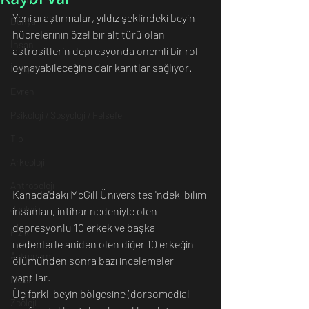
Yeni araştırmalar, yıldız şeklindeki beyin 
Dünya
hücrelerinin özel bir alt türü olan 
İnsan
astrositlerin depresyonda önemli bir rol 
oynayabileceğine dair kanıtlar sağlıyor.
İletişim
Evren
Psikoloji / Sosyoloji / Felsefe
Tıp
Arkeoloji
Antropoloji
Kanada'daki McGill Üniversitesi'ndeki bilim 
Jeoloji
insanları, intihar nedeniyle ölen 
depresyonlu 10 erkek ve başka 
Fizik
nedenlerle aniden ölen diğer 10 erkeğin 
Astronomi
ölümünden sonra bazı incelemeler 
yaptılar. 
Müzik
Üç farklı beyin bölgesine (dorsomedial 
Zooloji