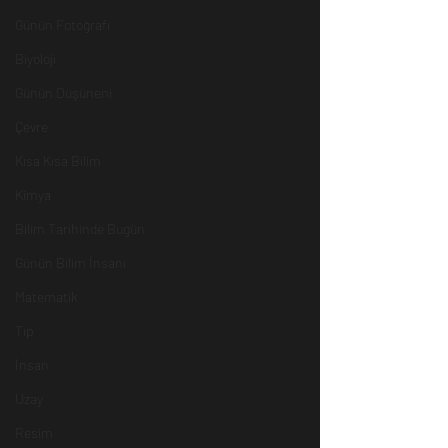
Günün Fotoğrafı
Biyoloji
Günün Düşüneni
Çevre
Kısa Kısa Bilim
Kimya
Bilim Tarihinde Bugün
Günün Bilim İnsanı
Matematik
Tıp
İnsan
Uzay
Resim