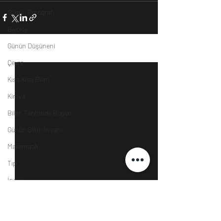
Günün Fotoğrafı
Biyoloji
Günün Düşüneni
Son Yazılar
Hepsini Gör
Çevre
Kısa Kısa Bilim
Kimya
Bilim Tarihinde Bugün
Günün Bilim İnsanı
Matematik
Tıp
İnsan
Uzay
Resim