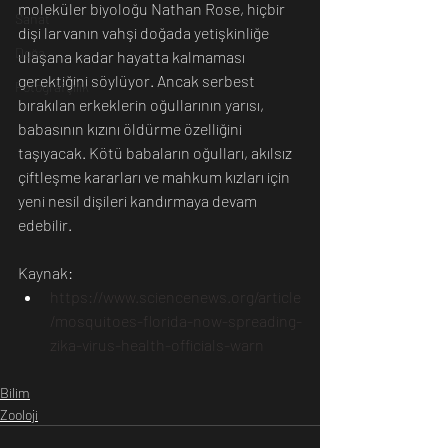
moleküler biyoloğu Nathan Rose, hiçbir 
Sanat
dişi larvanın vahşi doğada yetişkinliğe 
Doğa
ulaşana kadar hayatta kalmaması 
gerektiğini söylüyor. Ancak serbest 
Fotoğrafçılık
bırakılan erkeklerin oğullarının yarısı, 
babasının kızını öldürme özelliğini 
taşıyacak. Kötü babaların oğulları, akılsız 
çiftleşme kararları ve mahkum kızları için 
yeni nesil dişileri kandırmaya devam 
edebilir.
Kaynak: 
https://www.sciencenews.org/article
/mosquitoes-florida-now-spreading-
zika-virus-health-officials-warn
Bilim
Zooloji