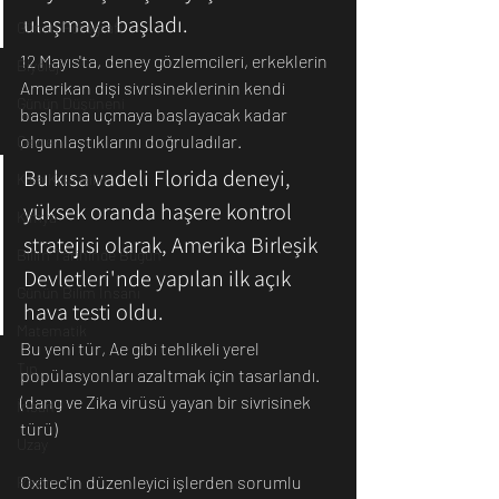
ulaşmaya başladı.
Günün Fotoğrafı
12 Mayıs'ta, deney gözlemcileri, erkeklerin 
Biyoloji
Amerikan dişi sivrisineklerinin kendi 
Günün Düşüneni
başlarına uçmaya başlayacak kadar 
olgunlaştıklarını doğruladılar.
Çevre
Bu kısa vadeli Florida deneyi, 
Kısa Kısa Bilim
yüksek oranda haşere kontrol 
Kimya
stratejisi olarak, Amerika Birleşik 
Bilim Tarihinde Bugün
Devletleri'nde yapılan ilk açık 
Günün Bilim İnsanı
hava testi oldu.
Matematik
Bu yeni tür, Ae gibi tehlikeli yerel 
Tıp
popülasyonları azaltmak için tasarlandı. 
(dang ve Zika virüsü yayan bir sivrisinek 
İnsan
türü)  
Uzay
Oxitec'in düzenleyici işlerden sorumlu 
Resim