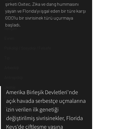
şirketi Oxitec, Zika ve dang hummasını 
Dünya
yayan ve Florida'yı işgal eden bir türe karşı 
GDO'lu bir sivrisinek türü uçurmaya 
İnsan
başladı.
İletişim
Evren
Psikoloji / Sosyoloji / Felsefe
Tıp
Arkeoloji
Antropoloji
Jeoloji
Amerika Birleşik Devletleri'nde 
Fizik
açık havada serbestçe uçmalarına 
Astronomi
izin verilen ilk genetiği 
Müzik
değiştirilmiş sivrisinekler, Florida 
Keys'de çiftleşme yaşına 
Zooloji