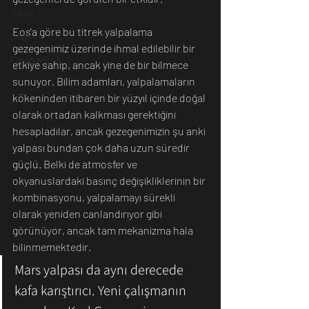
Sanat
Eos'a göre bu titrek yalpalama 
Doğa
gezegenimiz üzerinde ihmal edilebilir bir 
Fotoğrafçılık
etkiye sahip, ancak yine de bir bilmece 
sunuyor. Bilim adamları, yalpalamaların 
kökeninden itibaren bir yüzyıl içinde doğal 
olarak ortadan kalkması gerektiğini 
hesapladılar, ancak gezegenimizin şu anki 
yalpası bundan çok daha uzun süredir 
güçlü. Belki de atmosfer ve 
okyanuslardaki basınç değişikliklerinin bir 
kombinasyonu, yalpalamayı sürekli 
olarak yeniden canlandırıyor gibi 
görünüyor, ancak tam mekanizma hala 
bilinmemektedir.
Mars yalpası da aynı derecede 
kafa karıştırıcı. Yeni çalışmanın 