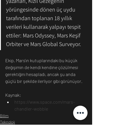
yazarları, Kızıl Gezegenin 
yörüngesinde dönen üç uydu 
tarafından toplanan 18 yıllık 
verileri kullanarak yalpayı tespit 
ettiler: Mars Odyssey, Mars Keşif 
Orbiter ve Mars Global Surveyor. 
Ekip, Mars'ın kutuplarındaki bu küçük 
değişimin de kendi kendine çözülmesi 
gerektiğini hesapladı, ancak şu anda 
güçlü bir şekilde ilerliyor gibi görünüyor.
Kaynak:
https://www.space.com/mars-
chandler-wobble
Bilim
Teknoloji
Dünya