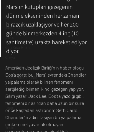
Mars'ın kutupları gezegenin 
Günün Fotoğrafı
dönme ekseninden her zaman 
Biyoloji
birazcık uzaklaşıyor ve her 200 
Günün Düşüneni
günde bir merkezden 4 inç (10 
Çevre
santimetre) uzakta hareket ediyor 
Kısa Kısa Bilim
diyor. 
Kimya
Amerikan Jeofizik Birliği'nin haber blogu 
Bilim Tarihinde Bugün
Eos'a göre; bu, Mars'ı evrendeki Chandler 
Günün Bilim İnsanı
yalpalama olarak bilinen fenomeni 
Matematik
sergilediği bilinen ikinci gezegen yapıyor.
Bilim yazarı Jack Lee, Eos'ta yazdığı gibi, 
Tıp
fenomeni bir asırdan daha uzun bir süre 
İnsan
önce keşfeden astronom Seth Carlo 
Chandler'ın adını taşıyan bu yalpalama, 
Uzay
mükemmel yuvarlak olmayan 
Resim
gezegenlerde görülen bir etkidir. 