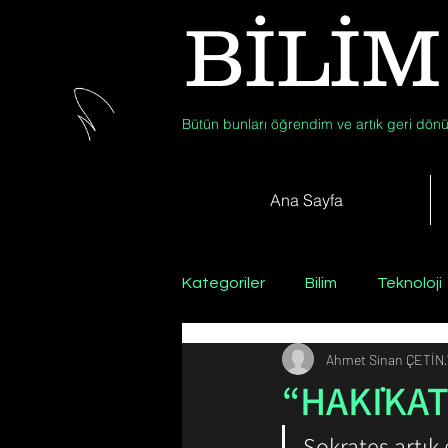
BİLİM
Bütün bunları öğrendim ve artık geri dönü
Ana Sayfa
Kategoriler
Bilim
Teknoloji
Ahmet Sinan ÇETİN
Psikoloji / Sosyoloji / Felsefe
“HAKİKAT”
Sokrates artık
Zooloji
Günün Fotoğrafı