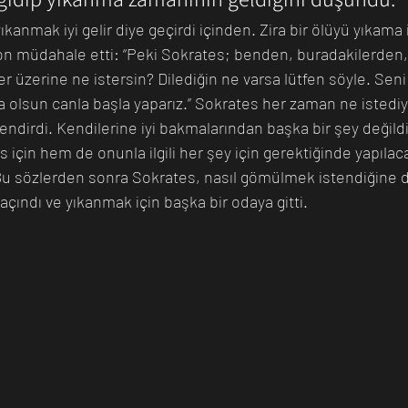
anmak iyi gelir diye geçirdi içinden. Zira bir ölüyü yıkama i
ton müdahale etti: “Peki Sokrates; benden, buradakilerden,
n Bilim İnsanı
Matematik
Tıp
İnsan
Uzay
r üzerine ne istersin? Dilediğin ne varsa lütfen söyle. Seni 
sa olsun canla başla yaparız.” Sokrates her zaman ne istedi
endirdi. Kendilerine iyi bakmalarından başka bir şey değildi
için hem de onunla ilgili her şey için gerektiğinde yapılac
Bu sözlerden sonra Sokrates, nasıl gömülmek istendiğine da
çındı ve yıkanmak için başka bir odaya gitti. 