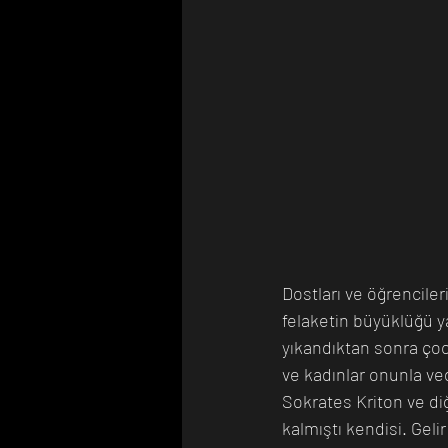
Dostları ve öğrencile
felaketin büyüklüğü y
yıkandıktan sonra çoc
ve kadınlar onunla ved
Sokrates Kriton ve diğ
kalmıştı kendisi. Geli