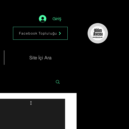
Giriş
Facebook Topluluğu
Site İçi Ara
Astronomi
Müzik
im
Kimya