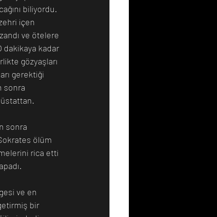
ağını biliyordu. 
zehri içen 
zandı ve ötelere 
 O dakikaya kadar 
likte gözyaşları 
rı gerektiği 
n sonra 
üstattan. 
n sonra 
 Sokrates ölüm 
lerini rica etti 
apadı. 
gesi ve en 
tirmiş bir 