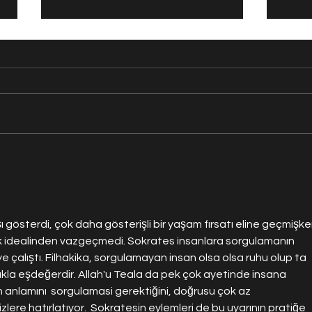
Beyniniz Düşündüğünüzden
Jüpit
Daha Hızlı Şekilde Sahte Anı
Dalg
Yaratabilir
Büyük
Keşfe
ı gösterdi, çok daha gösterişli bir yaşam fırsatı eline geçmişke
k idealinden vazgeçmedi. Sokrates insanlara sorgulamanın 
alıştı. Filhakika, sorgulamayan insan olsa olsa ruhu olup ta 
ıkla eşdeğerdir. Allah'u Teala da pek çok ayetinde insana 
 anlamını  sorgulamasi gerektiğini, doğrusu çok az 
lere hatırlatıyor.  Sokratesin eylemleri de bu uyarının pratiğe 