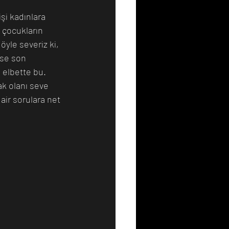
şi kadınlara 
 çocukların 
Resim
Sanat
öyle severiz ki, 
yse son 
 elbette bu. 
ak olanı seve 
ir sorulara net 