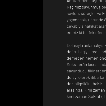
Antik Yunan düşünürüd
Kaçımız savunmuş oldu
şeyleri, süreçler ve 
yaşanacak, uğrunda öl
cevabıyla hakikat ara
ederiz ki bu felsefen
Dolasıyla anlamalıyız 
doğru bilgiyi aradığın
demeden hemen önce fe
Sokrates’in kıssasında
savunduğu fikirlerden
dolayı ölerek itibarl
dek bilgeliğin, hakik
arasında, kimi zaman 
kimi zaman Sokrat gi