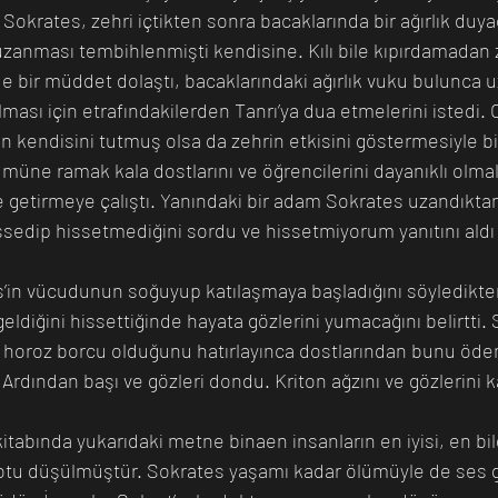
Sokrates, zehri içtikten sonra bacaklarında bir ağırlık duyac
 uzanması tembihlenmişti kendisine. Kılı bile kıpırdamadan 
e bir müddet dolaştı, bacaklarındaki ağırlık vuku bulunca u
lması için etrafındakilerden Tanrı’ya dua etmelerini istedi.
 kendisini tutmuş olsa da zehrin etkisini göstermesiyle bir
müne ramak kala dostlarını ve öğrencilerini dayanıklı olmala
e getirmeye çalıştı. Yanındaki bir adam Sokrates uzandıkta
issedip hissetmediğini sordu ve hissetmiyorum yanıtını aldı 
s’in vücudunun soğuyup katılaşmaya başladığını söyledikte
diğini hissettiğinde hayata gözlerini yumacağını belirtti.
r horoz borcu olduğunu hatırlayınca dostlarından bunu ödeme
 Ardından başı ve gözleri dondu. Kriton ağzını ve gözlerini k
kitabında yukarıdaki metne binaen insanların en iyisi, en bil
u düşülmüştür. Sokrates yaşamı kadar ölümüyle de ses ge