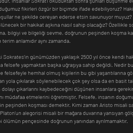
ür. İnsanlar Sokrat’ı okuduktan sonra şunları düşünme eğ
ğumuz fikirleri özgür bir biçimde ifade edebiliyoruz? Hakik
koşullar ne şekilde cereyan ederse etsin savunuyor muyuz?
ünecek bir hakikat aşkına nasıl sahip olacağız? Özellikle
ma, bilgiyi ve bilgeliği sevme, doğrunun peşinden koşma ka
in terim anlamıdır aynı zamanda. 
ki Sokrates’in günümüzden yaklaşık 2500 yıl önce kendi hakik
da felsefe yapmaktan başka uğraşıya sahip değildi. Nedir bu
lsefeyle hemhal olmuş kişilerin bu gibi yaşantılarına göz
n yola çıkılarak söylenebilecek çok şey olsa da en basit ta
 dolayı çıkarlarını kaybedeceğini düşünen insanlara gerekir
arını müdafaa etmelerini öğretmiştir. Felsefe, insanın doğ
atin peşinden koşması demektir. Kimi zaman Aristo misali sa
Platon’un alegorisi misali bir mağara duvarına yansıyan göl
bi ölümün pençesinde doğrunun yanından ayrılmamaktır. 