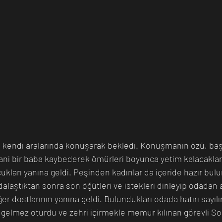
ri kendi aralarında konuşarak bekledi. Konuşmanın özü, baş
ani bir baba kaybederek ömürleri boyunca yetim kalacaklar
ukları yanına geldi. Peşinden kadınlar da içeride hazır bulu
alaştıktan sonra son öğütleri ve istekleri dinleyip odadan ay
er dostlarının yanına geldi. Bulundukları odada hatırı sayılır
r gelmez oturdu ve zehri içirmekle memur kılınan görevli So