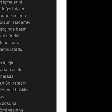
i içmelerini 
değerlisi, en 
ümüne kimlerin 
 olsun. Mademki 
şliğinde başını 
ri sürekli 
ıktan sonra 
rini istedi. 
içtiğini, 
varken acele 
r arada 
en Sokrates’in 
erince haklılar 
ey 
a boşuna 
imi yapın ve 