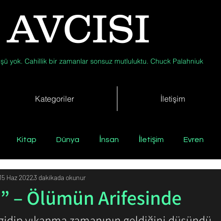
 AVCISI
şü yok. Cahillik bir zamanlar sonsuz mutluluktu. Chuck Palahniuk
Kategoriler
İletişim
Kitap
Dünya
İnsan
İletişim
Evren
15 Haz 2022
3 dakikada okunur
Tıp
Arkeoloji
Antropoloji
Jeoloji
Fizik
 – Ölümün Arifesinde
 gidip yıkanma zamanının geldiğini düşündü. 
Biyoloji
Günün Düşüneni
Çevre
Kısa Kısa Bil