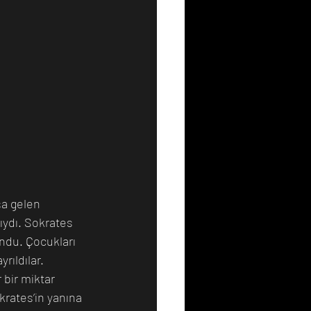
a gelen 
ıydı. Sokrates 
ndu. Çocukları 
rıldılar. 
 bir miktar 
krates’in yanına 