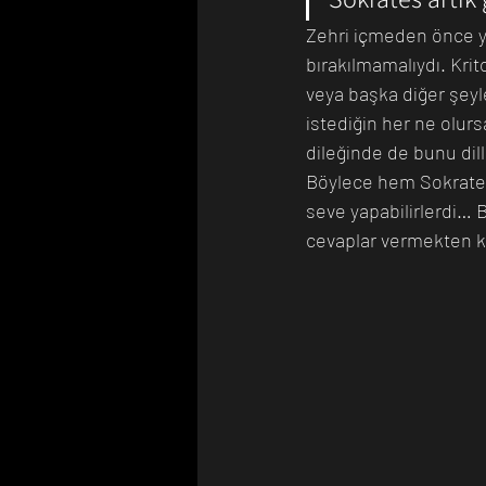
Zehri içmeden önce yık
bırakılmamalıydı. Kri
Bilim Tarihinde Bugün
Günü
veya başka diğer şeyle
istediğin her ne olur
dileğinde de bunu dill
Böylece hem Sokrates 
seve yapabilirlerdi… 
cevaplar vermekten ka