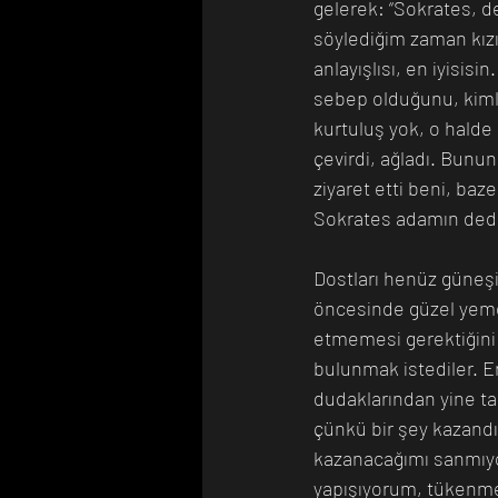
gelerek: “Sokrates, de
söylediğim zaman kızıy
anlayışlısı, en iyisis
sebep olduğunu, kiml
kurtuluş yok, o halde 
çevirdi, ağladı. Bunu
ziyaret etti beni, ba
Sokrates adamın dedik
Dostları henüz güneşin
öncesinde güzel yemek
etmemesi gerektiğini s
bulunmak istediler. E
dudaklarından yine ta
çünkü bir şey kazandı
kazanacağımı sanmıyo
yapışıyorum, tükenmek