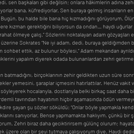
di, sen başkaları gibi değilsin; onlara hâkimlerin adına zehr
orlar bana, küfrediyorlar. Sen buraya gelmiş insanların en 
in. Bugün, bu halde bile bana hiç kızmadığını görüyorum. Öl
ere kızman gerektiğini biliyorsun da ondan… haydi uğurlar
rahat ölmeye çalış.” Sözlerini noktalayan adam gözyaşları e
n üzerine Sokrates “Ne iyi adam, dedi, buraya geldiğimden be
zen sohbet ettik, az bulunur böylesi.” Adam mekandan ayrıld
lerini yapalım diyerek odada bulunanlardan zehri getirmele
 batmadığını, birçoklarının zehir geldikten uzun süre sonra 
ler yemesini, şaraplar içmesini hatırlattılar. Henüz vakit 
öyleyerek hocalarıyla, dostlarıyla belki birkaç saat daha bi
rdemli tavrından hayatının hiçbir aşamasında ödün vermey
kdire şayan şu sözler söküldü: “Onlar böyle yapmakla kendil
klarını sanıyorlar. Bense yapmamakta haklıyım, çünkü bir ş
rum. Zehri biraz daha geciktirirsem gülünç olurum; hayat
 üzere olan bir şeyi tutmaya çalışıyorum diye. Haydi dediğ