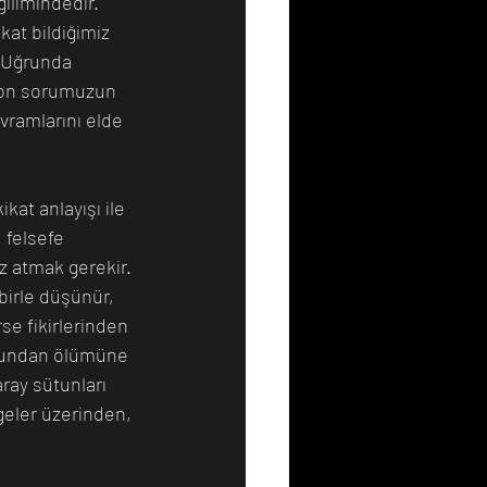
ilimindedir. 
at bildiğimiz 
 Uğrunda 
 son sorumuzun 
vramlarını elde 
at anlayışı ile 
 felsefe 
 atmak gerekir. 
birle düşünür, 
se fikirlerinden 
umundan ölümüne 
ray sütunları 
geler üzerinden, 