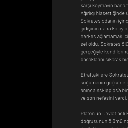
karşı koymayın bana.” 
Ağırlığı hissettiğinde
Sokrates odanın içind
gidişinin daha kolay o
herkes ağlamamak için
sel oldu. Sokrates ölü
gerçeğiyle kendilerin
bacaklarını sıkarak h
Etraftakilere Sokrate
soğumanın göğsüne gel
anında Asklepios’a bi
ve son nefesini verdi.
Platon’un Devlet adlı 
doğrusunun ölümü not