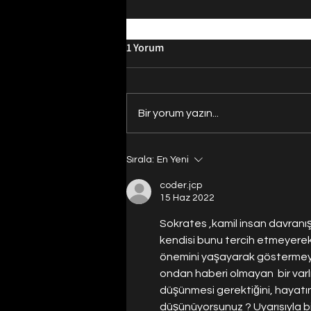
1 Yorum
Bir yorum yazın...
Evrenin Merkezi Nerede?
Sırala:
En Yeni
coder.jcp
15 Haz 2022
Sokrates ,kamil insan davranış
kendisi bunu tercih etmeyere
önemini yaşayarak göstermeye ç
ondan haberi olmayan  bir varl
düşünmesi gerektiğini, hayatın
düşünüyorsunuz ? Uyarısıyla biz