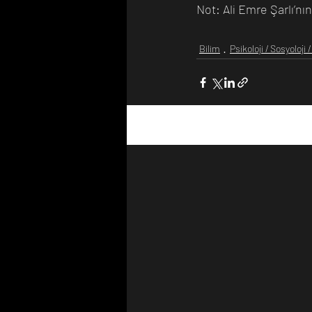
Not: Ali Emre Şarlı’nı
Bilim
Psikoloji / Sosyoloji 
Son Yazılar