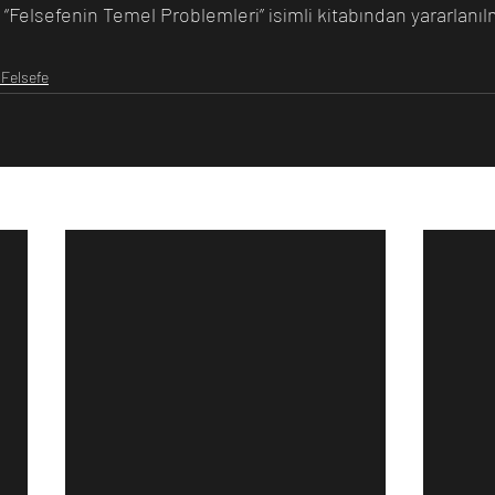
n “Felsefenin Temel Problemleri” isimli kitabından yararlanılm
/ Felsefe