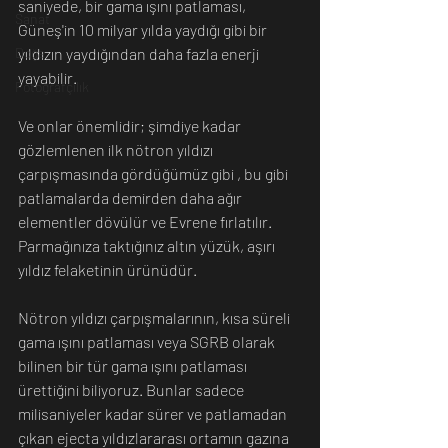
saniyede, bir gama ışını patlaması, 
Sanat
Güneş'in 10 milyar yılda yaydığı gibi bir 
Doğa
yıldızın yaydığından daha fazla enerji 
yayabilir.
Fotoğrafçılık
Ve onlar önemlidir; şimdiye kadar 
gözlemlenen ilk nötron yıldızı 
çarpışmasında gördüğümüz gibi , bu gibi 
patlamalarda demirden daha ağır 
elementler dövülür ve Evrene fırlatılır. 
Parmağınıza taktığınız altın yüzük, aşırı 
yıldız felaketinin ürünüdür.
Nötron yıldızı çarpışmalarının, kısa süreli 
gama ışını patlaması veya SGRB olarak 
bilinen bir tür gama ışını patlaması 
ürettiğini biliyoruz. Bunlar sadece 
milisaniyeler kadar sürer ve patlamadan 
çıkan ejecta yıldızlararası ortamın gazına 