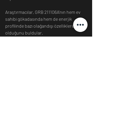
Araştırmacılar, GRB 211106A'nın hem ev 
sahibi gökadasında hem de enerjik 
profilinde bazı olağandışı özelliklere sahip 
olduğunu buldular.
Bu, sonuç olarak, SGRB'lerin 
özelliklerinde şu anda açıklanandan daha 
büyük bir çeşitlilik olduğunu gösterir, bu 
da bu olayların sürekli gözlemlenmesi ve 
sınıflandırılmasının garanti edildiği 
anlamına gelir.
Fong , "ALMA, milimetre dalga 
boylarındaki yetenekleri açısından oyun 
alanını paramparça ediyor ve bu tür bir 
ışıkta sönük, dinamik Evreni ilk kez 
görmemizi sağladı. On yıl boyunca kısa 