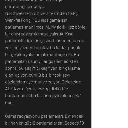
göründüğü bir olay…
Günün Fotoğrafı
Northwestern Üniversitesi'nden fizikçi 
Biyoloji
Wen-fai Fong , "Bu kısa gama ışını 
Günün Düşüneni
patlaması inanılmaz, ALMA ile ilk kez böyle 
bir olayı gözlemlemeye çalıştık. Kısa 
Çevre
patlamalar için artçı parıltılar bulmak çok 
Kısa Kısa Bilim
zor, bu yüzden bu olayı bu kadar parlak 
bir şekilde yakalamak muhteşemdi. Bu 
Kimya
patlamaları uzun yıllar gözlemledikten 
Bilim Tarihinde Bugün
sonra, bu şaşırtıcı keşif yeni bir çalışma 
alanı açıyor, çünkü bizi birçok şeyi 
Günün Bilim İnsanı
gözlemlemeye motive ediyor. Gelecekte 
Matematik
ALMA ve diğer teleskop dizileri ile 
Tıp
bunlardan daha fazlası gözlemlenecek." 
dedi.
İnsan
Uzay
Gama radyasyonu patlamaları, Evrendeki 
bilinen en güçlü patlamalardır. Sadece 10 
Resim