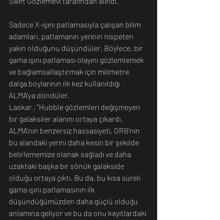
Swift Gözlemevi tarafından alındı.
Sadece X-ışını patlamasıyla çalışan bilim 
adamları, patlamanın yerinin nispeten 
yakın olduğunu düşündüler. Böylece, bir 
gama ışını patlaması olayını gözlemlemek 
ve bağlamsallaştırmak için milimetre 
dalga boylarının ilk kez kullanıldığı 
ALMA'ya döndüler.
Laskar , "Hubble gözlemleri değişmeyen 
bir galaksiler alanını ortaya çıkardı. 
ALMA'nın benzersiz hassasiyeti, GRB'nin 
bu alandaki yerini daha kesin bir şekilde 
belirlememize olanak sağladı ve daha 
uzaktaki başka bir sönük galakside 
olduğu ortaya çıktı. Bu da, bu kısa süreli 
gama ışını patlamasının ilk 
düşündüğümüzden daha güçlü olduğu 
anlamına geliyor ve bu da onu kayıtlardaki 