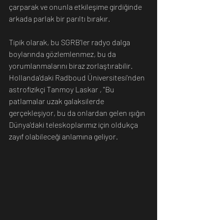
çarparak ve onunla etkileşime girdiğinde 
arkada parlak bir parıltı bırakır.
Tipik olarak, bu SGRB'ler radyo dalga 
boylarında gözlemlenmez, bu da 
yorumlanmalarını biraz zorlaştırabilir.
Hollanda'daki Radboud Üniversitesi'nden 
astrofizikçi Tanmoy Laskar , "Bu 
patlamalar uzak galaksilerde 
gerçekleşiyor, bu da onlardan gelen ışığın 
Dünya'daki teleskoplarımız için oldukça 
zayıf olabileceği anlamına geliyor. 