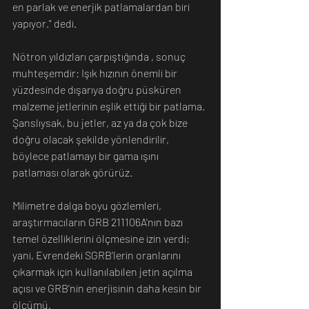
en parlak ve enerjik patlamalardan biri 
yapıyor." dedi.
Nötron yıldızları çarpıştığında , sonuç 
muhteşemdir: Işık hızının önemli bir 
yüzdesinde dışarıya doğru püsküren 
malzeme jetlerinin eşlik ettiği bir patlama. 
Şanslıysak, bu jetler, az ya da çok bize 
doğru olacak şekilde yönlendirilir, 
böylece patlamayı bir gama ışını 
patlaması olarak görürüz.
Milimetre dalga boyu gözlemleri, 
araştırmacıların GRB 211106A'nın bazı 
temel özelliklerini ölçmesine izin verdi; 
yani, Evrendeki SGRB'lerin oranlarını 
çıkarmak için kullanılabilen jetin açılma 
açısı ve GRB'nin enerjisinin daha kesin bir 
ölçümü.