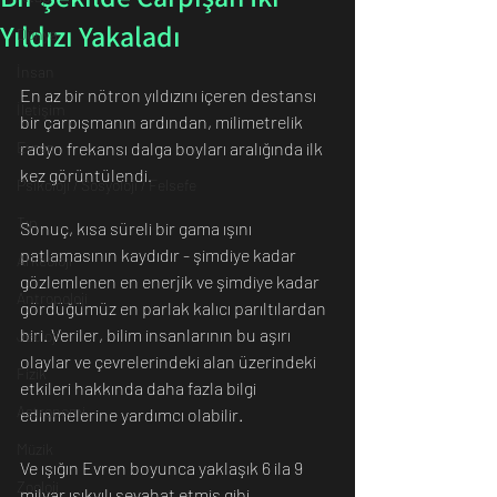
Yıldızı Yakaladı
Dünya
İnsan
En az bir nötron yıldızını içeren destansı 
İletişim
bir çarpışmanın ardından, milimetrelik 
Evren
radyo frekansı dalga boyları aralığında ilk 
kez görüntülendi.
Psikoloji / Sosyoloji / Felsefe
Tıp
Sonuç, kısa süreli bir gama ışını 
patlamasının kaydıdır - şimdiye kadar 
Arkeoloji
gözlemlenen en enerjik ve şimdiye kadar 
Antropoloji
gördüğümüz en parlak kalıcı parıltılardan 
biri. Veriler, bilim insanlarının bu aşırı 
Jeoloji
olaylar ve çevrelerindeki alan üzerindeki 
Fizik
etkileri hakkında daha fazla bilgi 
Astronomi
edinmelerine yardımcı olabilir.
Müzik
Ve ışığın Evren boyunca yaklaşık 6 ila 9 
Zooloji
milyar ışıkyılı seyahat etmiş gibi 