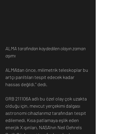
ALMA tarafından kaydedilen olayın zaman 
aşımı
ALMA'dan önce, milimetrik teleskoplar bu 
artçı parıltıları tespit edecek kadar 
hassas değildi." dedi.
GRB 211106A adlı bu özel olay çok uzakta 
olduğu için, mevcut yerçekimi dalgası 
astronomi cihazlarımız tarafından tespit 
edilemedi. Kısa patlamaya eşlik eden 
enerjik X ışınları, NASA'nın Neil Gehrels 