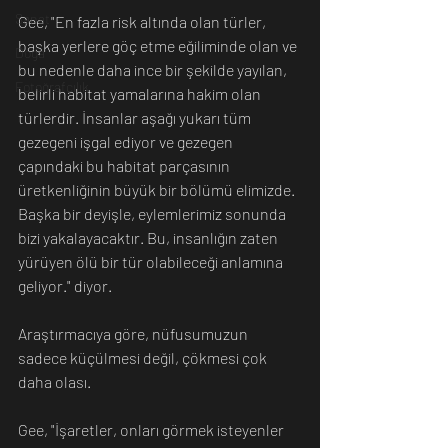
Sanat
Gee, "En fazla risk altında olan türler, 
başka yerlere göç etme eğiliminde olan ve 
Doğa
bu nedenle daha ince bir şekilde yayılan, 
Fotoğrafçılık
belirli habitat yamalarına hakim olan 
türlerdir. İnsanlar aşağı yukarı tüm 
gezegeni işgal ediyor ve gezegen 
çapındaki bu habitat parçasının 
üretkenliğinin büyük bir bölümü elimizde. 
Başka bir deyişle, eylemlerimiz sonunda 
bizi yakalayacaktır. Bu, insanlığın zaten 
yürüyen ölü bir tür olabileceği anlamına 
geliyor." diyor. 
Araştırmacıya göre, nüfusumuzun 
sadece küçülmesi değil, çökmesi çok 
daha olası.
Gee, "İşaretler, onları görmek isteyenler 