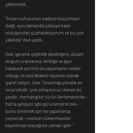
çekinmedi.
Günün Fotoğrafı
Biyoloji
“İnsan nüfusunun sadece küçülmeye 
değil, aynı zamanda çöküşe hazır 
Günün Düşüneni
olduğundan şüpheleniyorum ve bu çok 
Çevre
yakında” diye yazdı.
Kısa Kısa Bilim
Gee, genetik çeşitlilik eksikliğine, düşen 
Kimya
doğum oranlarına, kirliliğe ve aşırı 
kalabalık şehirlerde yaşamanın neden 
Bilim Tarihinde Bugün
olduğu strese felaket reçetesi olarak 
Günün Bilim İnsanı
işaret ediyor. Gee, "İnsanlığa yönelik en 
Matematik
sinsi tehdit, 'yok olma borcu' denen bir 
şeydir. Herhangi bir türün ilerlemesinde -
Tıp
hatta gelişiyor gibi görünenlerin bile- -
İnsan
bunu önlemek için ne yaparlarsa 
yapsınlar- neslinin tükenmesinin 
Uzay
kaçınılmaz olacağı bir zaman gelir."
Resim