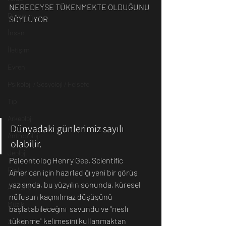
NEREDEYSE TÜKENMEKTE OLDUĞUNU 
Dünya
SÖYLÜYOR
İnsan
İletişim
Evren
Psikoloji / Sosyoloji / Felsefe
Tıp
Arkeoloji
Dünyadaki günlerimiz sayılı 
Antropoloji
olabilir.
Jeoloji
Paleontolog Henry Gee, Scientific 
Fizik
American için hazırladığı yeni bir görüş 
yazısında, bu yüzyılın sonunda, küresel 
Astronomi
nüfusun kaçınılmaz düşüşünü 
Müzik
başlatabileceğini  savundu ve "nesli 
tükenme" kelimesini kullanmaktan 
Zooloji