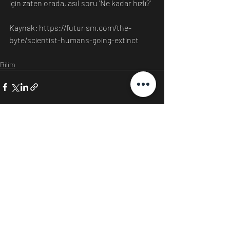
için zaten orada, asıl soru 'Ne kadar hızlı?'
Kaynak: https://futurism.com/the-
byte/scientist-humans-going-extinct
Bilim
Son Yazılar
Hepsini Gör