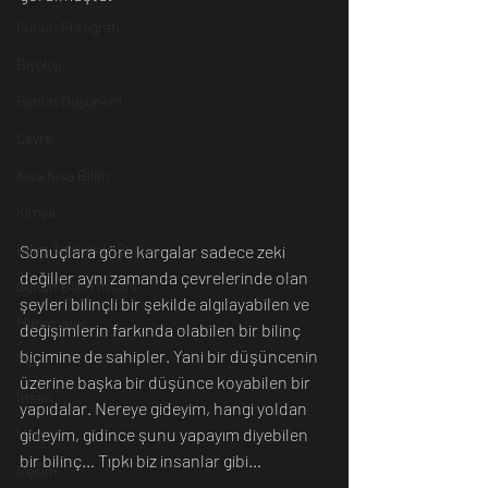
Günün Fotoğrafı
Biyoloji
Günün Düşüneni
Çevre
Kısa Kısa Bilim
Kimya
Bilim Tarihinde Bugün
Sonuçlara göre kargalar sadece zeki 
değiller aynı zamanda çevrelerinde olan 
Günün Bilim İnsanı
şeyleri bilinçli bir şekilde algılayabilen ve 
Matematik
değişimlerin farkında olabilen bir bilinç 
biçimine de sahipler. Yani bir düşüncenin 
Tıp
üzerine başka bir düşünce koyabilen bir 
İnsan
yapıdalar. Nereye gideyim, hangi yoldan 
gideyim, gidince şunu yapayım diyebilen 
Uzay
bir bilinç… Tıpkı biz insanlar gibi…
Resim