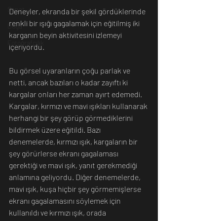
Sanat
Deneyler, ekranda bir şekil gördüklerinde 
renkli bir ışığı gagalamak için eğitilmiş iki 
Doğa
karganın beyin aktivitesini izlemeyi 
Fotoğrafçılık
içeriyordu. 
Bu görsel uyaranların çoğu parlak ve 
netti, ancak bazıları o kadar zayıftı ki 
kargalar onları her zaman ayırt edemedi. 
Kargalar, kırmızı ve mavi ışıkları kullanarak 
herhangi bir şey görüp görmediklerini 
bildirmek üzere eğitildi. Bazı 
denemelerde, kırmızı ışık, kargaların bir 
şey görürlerse ekranı gagalaması 
gerektiği ve mavi ışık, yanıt gerekmediği 
anlamına geliyordu. Diğer denemelerde, 
mavi ışık, kuşa hiçbir şey görmemişlerse 
ekranı gagalamasını söylemek için 
kullanıldı ve kırmızı ışık, orada 