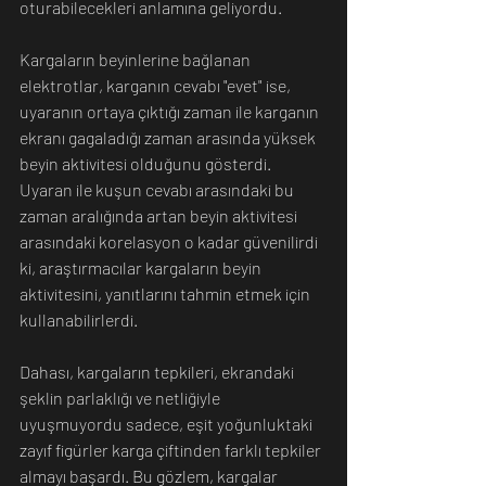
oturabilecekleri anlamına geliyordu.
Kargaların beyinlerine bağlanan 
elektrotlar, karganın cevabı "evet" ise, 
uyaranın ortaya çıktığı zaman ile karganın 
ekranı gagaladığı zaman arasında yüksek 
beyin aktivitesi olduğunu gösterdi.
Uyaran ile kuşun cevabı arasındaki bu 
zaman aralığında artan beyin aktivitesi 
arasındaki korelasyon o kadar güvenilirdi 
ki, araştırmacılar kargaların beyin 
aktivitesini, yanıtlarını tahmin etmek için 
kullanabilirlerdi.
Dahası, kargaların tepkileri, ekrandaki 
şeklin parlaklığı ve netliğiyle 
uyuşmuyordu sadece, eşit yoğunluktaki 
zayıf figürler karga çiftinden farklı tepkiler 
almayı başardı. Bu gözlem, kargalar 