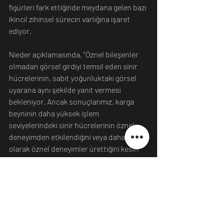
figürleri fark ettiğinde meydana gelen bazı 
ikincil zihinsel sürecin varlığına işaret 
ediyor.
Nieder açıklamasında, "Öznel bileşenler 
olmadan görsel girdiyi temsil eden sinir 
hücrelerinin, sabit yoğunluktaki görsel 
uyarana aynı şekilde yanıt vermesi 
bekleniyor. Ancak sonuçlarımız, karga 
beyninin daha yüksek işlem 
seviyelerindeki sinir hücrelerinin öznel 
deneyimden etkilendiğini veya daha kesin 
olarak öznel deneyimler ürettiğini kesin 
olarak gösteriyor." dedi.
Kaynak:
https://www.smithsonianmag.com/
Nieder
Bilim