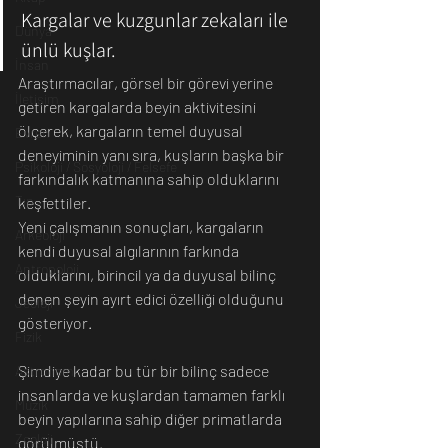
Kargalar ve kuzgunlar zekaları ile 
Dünya
ünlü kuşlar. 
İnsan
Araştırmacılar, görsel bir görevi yerine 
İletişim
getiren kargalarda beyin aktivitesini 
ölçerek, kargaların temel duyusal 
Evren
deneyiminin yanı sıra, kuşların başka bir 
Psikoloji / Sosyoloji / Felsefe
farkındalık katmanına sahip olduklarını 
Tıp
keşfettiler. 
Yeni çalışmanın sonuçları, kargaların 
Arkeoloji
kendi duyusal algılarının farkında 
Antropoloji
olduklarını, birincil ya da duyusal bilinç 
denen şeyin ayırt edici özelliği olduğunu 
Jeoloji
gösteriyor. 
Fizik
Şimdiye kadar bu tür bir bilinç sadece 
Astronomi
insanlarda ve kuşlardan tamamen farklı 
Müzik
beyin yapılarına sahip diğer primatlarda 
Zooloji
görülmüştü.