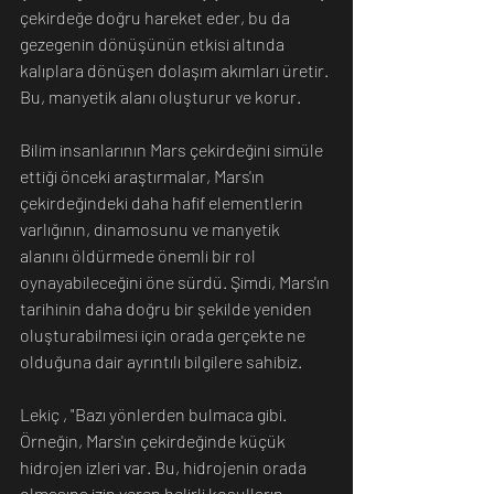
çekirdeğe doğru hareket eder, bu da 
gezegenin dönüşünün etkisi altında 
kalıplara dönüşen dolaşım akımları üretir. 
Bu, manyetik alanı oluşturur ve korur.
Bilim insanlarının Mars çekirdeğini simüle 
ettiği önceki araştırmalar, Mars'ın 
çekirdeğindeki daha hafif elementlerin 
varlığının, dinamosunu ve manyetik 
alanını öldürmede önemli bir rol 
oynayabileceğini öne sürdü. Şimdi, Mars'ın 
tarihinin daha doğru bir şekilde yeniden 
oluşturabilmesi için orada gerçekte ne 
olduğuna dair ayrıntılı bilgilere sahibiz.
Lekiç , "Bazı yönlerden bulmaca gibi. 
Örneğin, Mars'ın çekirdeğinde küçük 
hidrojen izleri var. Bu, hidrojenin orada 
olmasına izin veren belirli koşulların 