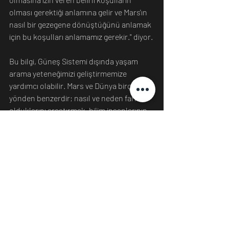
olması gerektiği anlamına gelir ve Mars'ın 
nasıl bir gezegene dönüştüğünü anlamak 
için bu koşulları anlamamız gerekir." diyor.
Bu bilgi, Güneş Sistemi dışında yaşam 
arama yeteneğimizi geliştirmemize 
yardımcı olabilir. Mars ve Dünya birçok 
yönden benzerdir; nasıl ve neden farklı 
olduklarını araştırmak, bilim insanlarının 
hangi dünya dışı dünyaların yaşama ev 
sahipliği yapma olasılığını daraltmasına 
yardımcı olabilir. Ve bize, aynı yıldızın 
etrafındaki benzer malzemelerden bile 
gezegenlerin farklı şekillerde oluştuğu, 
büyüdüğü ve zaman içinde değiştiği 
hakkında daha fazla şey öğretebilir.
Irving, "Bu, mineral fizikçilerinden alınan 