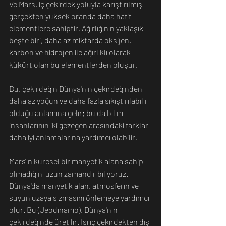
Ve Mars, iç çekirdek yoluyla karıştırılmış 
gerçekten yüksek oranda daha hafif 
elementlere sahiptir. Ağırlığının yaklaşık 
beşte biri, daha az miktarda oksijen, 
karbon ve hidrojen ile ağırlıklı olarak 
kükürt olan bu elementlerden oluşur.
Bu, çekirdeğin Dünya'nın çekirdeğinden 
daha az yoğun ve daha fazla sıkıştırılabilir 
olduğu anlamına gelir; bu da bilim 
insanlarının iki gezegen arasındaki farkları 
daha iyi anlamalarına yardımcı olabilir.
Mars'ın küresel bir manyetik alana sahip 
olmadığını uzun zamandır biliyoruz. 
Dünya'da manyetik alan, atmosferin ve 
suyun uzaya sızmasını önlemeye yardımcı 
olur. Bu (Jeodinamo), Dünya'nın 
çekirdeğinde üretilir. Isı iç çekirdekten dış 