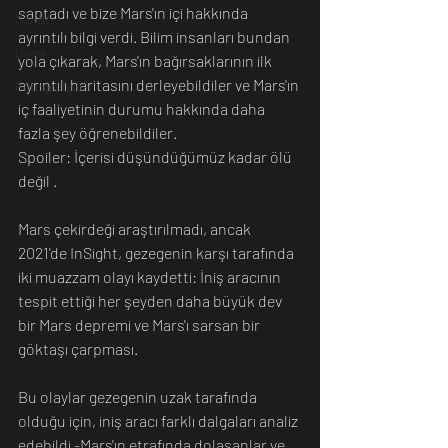
saptadı ve bize Mars'ın içi hakkında 
Sanat
ayrıntılı bilgi verdi. Bilim insanları bundan 
Doğa
yola çıkarak, Mars'ın bağırsaklarının ilk 
ayrıntılı haritasını derleyebildiler ve Mars'ın 
Fotoğrafçılık
iç faaliyetinin durumu hakkında daha 
fazla şey öğrenebildiler. 
Spoiler: İçerisi düşündüğümüz kadar ölü 
değil .
Mars çekirdeği araştırılmadı, ancak 
2021'de InSight, gezegenin karşı tarafında 
iki muazzam olayı kaydetti: İniş aracının 
tespit ettiği her şeyden daha büyük dev 
bir Mars depremi ve Mars'ı sarsan bir 
göktaşı çarpması. 
Bu olaylar gezegenin uzak tarafında 
olduğu için, iniş aracı farklı dalgaları analiz 
edebildi -Mars'ın etrafında dolaşanlar ve 