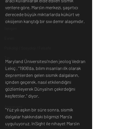
aracı kullanılarak elde edilen sismik 
verilere göre, Mars'ın merkezi, şaşırtıcı 
Dünya
derecede büyük miktarlarda kükürt ve 
İnsan
oksijenin karıştığı bir sıvı demir alaşımıdır.
İletişim
Evren
Psikoloji / Sosyoloji / Felsefe
Tıp
Maryland Üniversitesi'nden jeolog Vedran 
Arkeoloji
Lekiç , "1906'da, bilim insanları ilk olarak 
depremlerden gelen sismik dalgaların, 
Antropoloji
içinden geçerek, nasıl etkilendiğini 
Jeoloji
gözlemleyerek Dünya'nın çekirdeğini 
keşfettiler." diyor.
Fizik
Astronomi
"Yüz yılı aşkın bir süre sonra, sismik 
dalgalar hakkındaki bilgimizi Mars'a 
Müzik
uyguluyoruz. InSight ile nihayet Mars'ın 
Zooloji