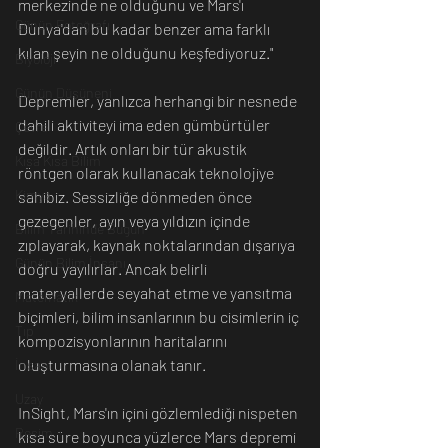
merkezinde ne olduğunu ve Mars'ı 
Günün Fotoğrafı
Dünya'dan bu kadar benzer ama farklı 
kılan şeyin ne olduğunu keşfediyoruz."
Biyoloji
Günün Düşüneni
Depremler, yanlızca herhangi bir nesnede 
dahili aktiviteyi ima eden gümbürtüler 
Çevre
değildir. Artık onları bir tür akustik 
Kısa Kısa Bilim
röntgen olarak kullanacak teknolojiye 
Kimya
sahibiz. Sessizliğe dönmeden önce 
gezegenler, ayın veya yıldızın içinde 
Bilim Tarihinde Bugün
zıplayarak, kaynak noktalarından dışarıya 
Günün Bilim İnsanı
doğru yayılırlar. Ancak belirli 
materyallerde seyahat etme ve yansıtma 
Matematik
biçimleri, bilim insanlarının bu cisimlerin iç 
Tıp
kompozisyonlarının haritalarını 
oluşturmasına olanak tanır.
İnsan
Uzay
InSight, Mars'ın içini gözlemlediği nispeten 
Resim
kısa süre boyunca yüzlerce Mars depremi 