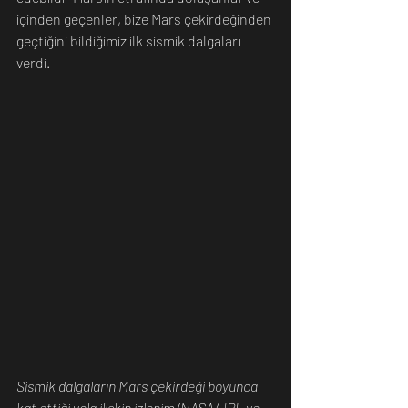
içinden geçenler, bize Mars çekirdeğinden 
geçtiğini bildiğimiz ilk sismik dalgaları 
verdi.
Sismik dalgaların Mars çekirdeği boyunca 
kat ettiği yola ilişkin izlenim (NASA/JPL ve 