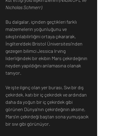
Nicholas Schmerr)
Bu dalgalar, içinden geçtikleri farklı 
malzemelerin yoğunluğunu ve 
sıkıştırılabilirliğini ortaya çıkararak, 
İngiltere'deki Bristol Üniversitesi'nden 
gezegen bilimci Jessica Irving 
liderliğindeki bir ekibin Mars çekirdeğinin 
neyden yapıldığını anlamasına olanak 
tanıyor.
Ve işte ilginç olan yer burası. Sıvı bir dış 
çekirdek, katı bir iç çekirdek ve ardından 
daha da yoğun bir iç çekirdek gibi 
görünen Dünya'nın çekirdeğinin aksine, 
Mars'ın çekirdeği baştan sona yumuşacık 
bir sıvı gibi görünüyor. 