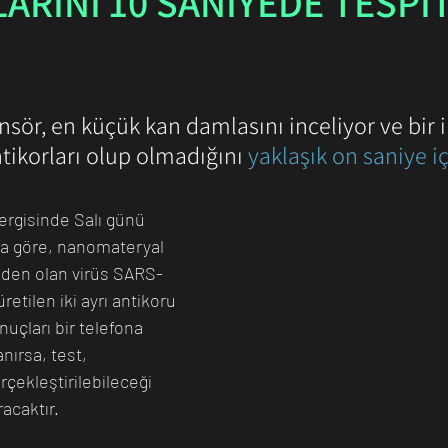
ARINI 10 SANİYEDE TESPİ
n Bilim İnsanı
Matematik
Tıp
İnsan
Uzay
ensör, en küçük kan damlasını inceliyor ve bir 
tikorları olup olmadığını 
yaklaşık on saniye i
rgisinde Salı günü 
ya göre, nanomateryal 
eden olan virüs SARS-
retilen iki ayrı antikoru 
nuçları bir telefona 
nırsa, test, 
çekleştirilebileceği 
racaktır.