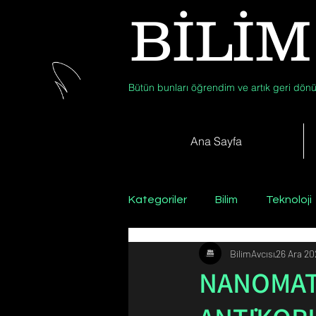
BİLİM
Bütün bunları öğrendim ve artık geri dönü
Ana Sayfa
Kategoriler
Bilim
Teknoloji
BilimAvcısı
26 Ara 2
Psikoloji / Sosyoloji / Felsefe
NANOMAT
Zooloji
Günün Fotoğrafı