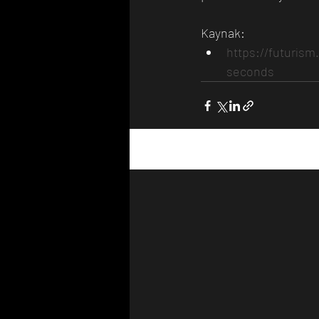
Kaynak:
https://futuris
seconds
Son Yazılar