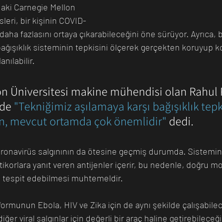
aki Carnegie Mellon 
leri, bir kişinin COVID-
aha fazlasını ortaya çıkarabileceğini öne sürüyor. Ayrıca, b
 bağışıklık sisteminin tepkisini ölçerek gerçekten koruyup k
anılabilir.
n Üniversitesi makine mühendisi olan Rahul P
de 
"Tekniğimiz aşılamaya karşı bağışıklık tepk
en, mevcut ortamda çok önemlidir"
 dedi.
oronavirüs salgınının da ötesine geçmiş durumda. Sistemi
korlara yanıt veren antijenler içerir, bu nedenle, doğru mo
la tespit edebilmesi muhtemeldir.
formunun Ebola, HIV ve Zika için de aynı şekilde çalışabile
er viral salgınlar için değerli bir araç haline getirebileceği