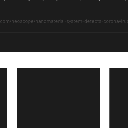
m.com/neoscope/nanomaterial-system-detects-coronaviru