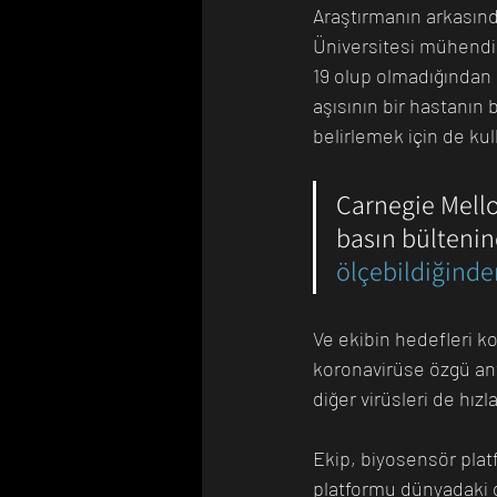
Araştırmanın arkasınd
Üniversitesi mühendis
19 olup olmadığından d
aşısının bir hastanın
belirlemek için de kull
Carnegie Mello
basın bültenin
ölçebildiğind
Ve ekibin hedefleri k
koronavirüse özgü anti
diğer virüsleri de hız
Ekip, biyosensör plat
platformu dünyadaki diğ