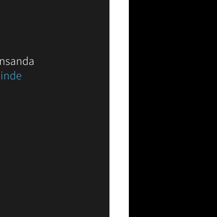
T
Resim
Sanat
insanda 
çinde