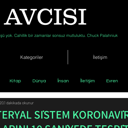
 AVCISI
şü yok. Cahillik bir zamanlar sonsuz mutluluktu. Chuck Palahniuk
Kategoriler
İletişim
Kitap
Dünya
İnsan
İletişim
Evren
020
1 dakikada okunur
Tıp
Arkeoloji
Antropoloji
Jeoloji
Fizik
ERYAL SİSTEM KORONAVİ
Biyoloji
Günün Düşüneni
Çevre
Kısa Kısa Bil