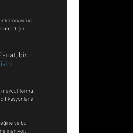
ir koronavirüs 
orumadığını 
anat, bir 
isini 
n mevcut formu, 
difikasyonlarla 
ceğine ve bu 
ne inanıyor. 