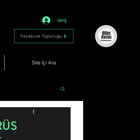
Giriş
Facebook Topluluğu
Site İçi Ara
Astronomi
Müzik
RÜS
im
Kimya