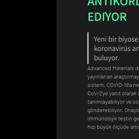
ANTİKORL
EDİYOR
Bilim Tarihinde Bugün
Günü
Yeni bir biyos
koronavirüs an
buluyor. 
Advanced Materials de
yayınlanan araştırma
sistem, COVID-19'a n
CoV-2'ye yanıt olarak ü
tanımlayabiliyor ve so
gönderebiliyor. Onayla
immünolojik testin ger
hızı büyük ölçüde artı