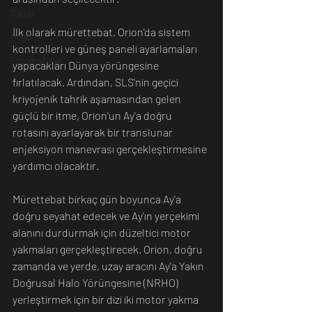
Sanat
İlk olarak mürettebat, Orion'da sistem 
Doğa
kontrolleri ve güneş paneli ayarlamaları 
Fotoğrafçılık
yapacakları Dünya yörüngesine 
fırlatılacak. Ardından, SLS'nin geçici 
kriyojenik tahrik aşamasından gelen 
güçlü bir itme, Orion'un Ay'a doğru 
rotasını ayarlayarak bir translunar 
enjeksiyon manevrası gerçekleştirmesine 
yardımcı olacaktır.
Mürettebat birkaç gün boyunca Ay'a 
doğru seyahat edecek ve Ay'ın yerçekimi 
alanını durdurmak için düzeltici motor 
yakmaları gerçekleştirecek. Orion, doğru 
zamanda ve yerde, uzay aracını Ay'a Yakın 
Doğrusal Halo Yörüngesine (NRHO) 
yerleştirmek için bir dizi iki motor yakma 