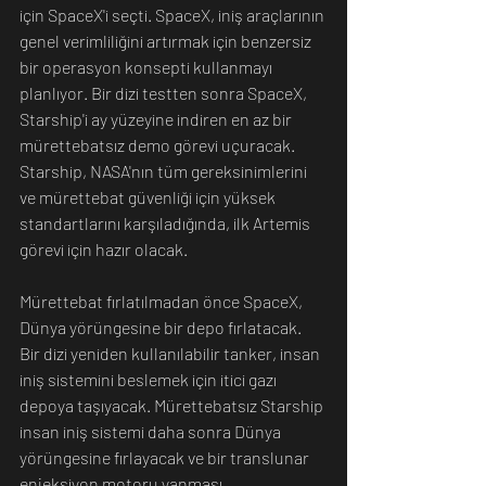
için SpaceX'i seçti. SpaceX, iniş araçlarının 
genel verimliliğini artırmak için benzersiz 
bir operasyon konsepti kullanmayı 
planlıyor. Bir dizi testten sonra SpaceX, 
Starship'i ay yüzeyine indiren en az bir 
mürettebatsız demo görevi uçuracak. 
Starship, NASA'nın tüm gereksinimlerini 
ve mürettebat güvenliği için yüksek 
standartlarını karşıladığında, ilk Artemis 
görevi için hazır olacak.
Mürettebat fırlatılmadan önce SpaceX, 
Dünya yörüngesine bir depo fırlatacak. 
Bir dizi yeniden kullanılabilir tanker, insan 
iniş sistemini beslemek için itici gazı 
depoya taşıyacak. Mürettebatsız Starship 
insan iniş sistemi daha sonra Dünya 
yörüngesine fırlayacak ve bir translunar 
enjeksiyon motoru yanması 