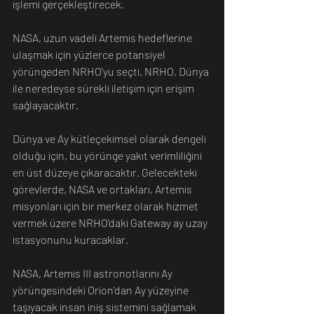
işlemi gerçekleştirecek. 
NASA, uzun vadeli Artemis hedeflerine 
ulaşmak için yüzlerce potansiyel 
yörüngeden NRHO'yu seçti. NRHO, Dünya 
ile neredeyse sürekli iletişim için erişim 
sağlayacaktır. 
Dünya ve Ay kütleçekimsel olarak dengeli 
olduğu için, bu yörünge yakıt verimliliğini 
en üst düzeye çıkaracaktır. Gelecekteki 
görevlerde, NASA ve ortakları, Artemis 
misyonları için bir merkez olarak hizmet 
vermek üzere NRHO'daki Gateway ay uzay 
istasyonunu kuracaklar.
NASA, Artemis III astronotlarını Ay 
yörüngesindeki Orion'dan Ay yüzeyine 
taşıyacak insan iniş sistemini sağlamak 