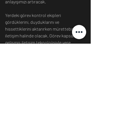
anlayışımızı artıracak.
Yerdeki görev kontrol ekipleri 
gördüklerini, duyduklarını ve 
hissettiklerini aktarırken mürettebatla 
iletişim halinde olacak. Görev kapsamı ve 
gelişmiş iletişim teknolojisiyle yere 
yüksek kaliteli görüntüler ve videolar 
gönderme yeteneği sayesinde, dünyayla 
benzersiz bir yeni insan deneyimi 
paylaşacaklar.
Yüzey keşifleri tamamlandığında, iki 
astronot Ay'ın yüzeyinden havalanacak ve 
Orion'daki mürettebat arkadaşlarıyla 
yeniden bir araya gelmek için Starship'te 
NRHO'ya geri dönecekler. Mürettebat 
yanaştıktan sonra yörüngede beş güne 
kadar zaman geçirecek, araçlar arasında 