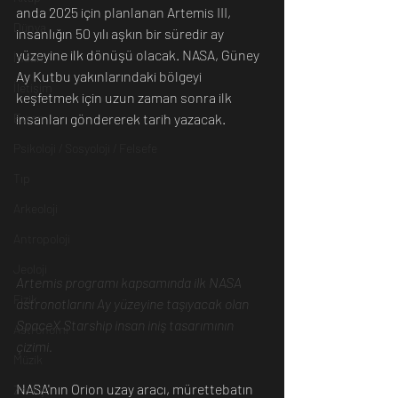
anda 2025 için planlanan Artemis III, 
Dünya
insanlığın 50 yılı aşkın bir süredir ay 
yüzeyine ilk dönüşü olacak. NASA, Güney 
İnsan
Ay Kutbu yakınlarındaki bölgeyi 
İletişim
keşfetmek için uzun zaman sonra ilk 
Evren
insanları göndererek tarih yazacak.
Psikoloji / Sosyoloji / Felsefe
Tıp
Arkeoloji
Antropoloji
Jeoloji
Artemis programı kapsamında ilk NASA 
Fizik
astronotlarını Ay yüzeyine taşıyacak olan 
SpaceX Starship insan iniş tasarımının 
Astronomi
çizimi. 
Müzik
NASA'nın Orion uzay aracı, mürettebatın 
Zooloji