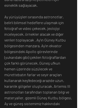
esneklik sağlayacak.
Ay yürüyüşleri sırasında astronotlar, 
belirli bilimsel hedeflere ulaşmak için 
fotoğraf ve video çekecek, jeolojiyi 
inceleyecek, örnekler alacak ve diğer 
verileri toplayacak . Ay'ın Güney Kutbu 
bölgesinden manzara, Ay'ın ekvator 
bölgesindeki Apollo görevlerinde 
(yukarıdaki gibi) çekilen fotoğraflardan 
çok farklı görünecek. Güneş ufkun 
hemen üzerinde süzülecek ve 
mürettebatın farlar ve seyir araçları 
kullanarak keşfedeceği arazide uzun, 
karanlık gölgeler oluşturacak. Artemis III 
astronotları tarafından toplanan bilgi ve 
materyaller, gizemli Güney Kutbu bölgesi, 
Ay ve güneş sistemimiz hakkındaki 