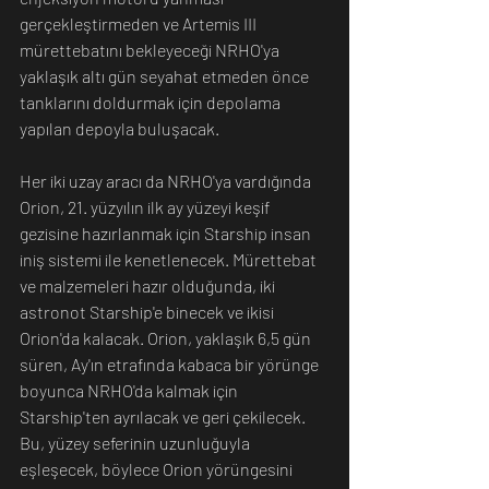
gerçekleştirmeden ve Artemis III 
mürettebatını bekleyeceği NRHO'ya 
yaklaşık altı gün seyahat etmeden önce 
tanklarını doldurmak için depolama 
yapılan depoyla buluşacak.
Her iki uzay aracı da NRHO'ya vardığında 
Orion, 21. yüzyılın ilk ay yüzeyi keşif 
gezisine hazırlanmak için Starship insan 
iniş sistemi ile kenetlenecek. Mürettebat 
ve malzemeleri hazır olduğunda, iki 
astronot Starship'e binecek ve ikisi 
Orion'da kalacak. Orion, yaklaşık 6,5 gün 
süren, Ay'ın etrafında kabaca bir yörünge 
boyunca NRHO'da kalmak için 
Starship'ten ayrılacak ve geri çekilecek. 
Bu, yüzey seferinin uzunluğuyla 
eşleşecek, böylece Orion yörüngesini 