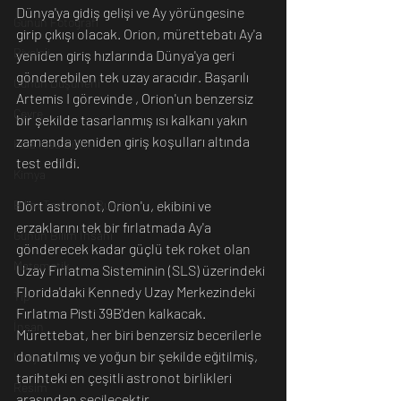
Dünya'ya gidiş gelişi ve Ay yörüngesine 
Günün Fotoğrafı
girip çıkışı olacak. Orion, mürettebatı Ay'a 
Biyoloji
yeniden giriş hızlarında Dünya'ya geri 
gönderebilen tek uzay aracıdır. Başarılı 
Günün Düşüneni
Artemis I görevinde , Orion'un benzersiz 
Çevre
bir şekilde tasarlanmış ısı kalkanı yakın 
zamanda yeniden giriş koşulları altında 
Kısa Kısa Bilim
test edildi. 
Kimya
Dört astronot, Orion'u, ekibini ve 
Bilim Tarihinde Bugün
erzaklarını tek bir fırlatmada Ay'a 
Günün Bilim İnsanı
gönderecek kadar güçlü tek roket olan 
Matematik
Uzay Fırlatma Sisteminin (SLS) üzerindeki 
Florida'daki Kennedy Uzay Merkezindeki 
Tıp
Fırlatma Pisti 39B'den kalkacak. 
İnsan
Mürettebat, her biri benzersiz becerilerle 
donatılmış ve yoğun bir şekilde eğitilmiş, 
Uzay
tarihteki en çeşitli astronot birlikleri 
Resim
arasından seçilecektir.