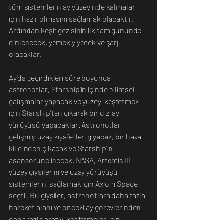
tüm sistemlerin ay yüzeyinde kalmaları 
için hazır olmasını sağlamak olacaktır. 
Ardından keşif gezisinin ilk tam gününde 
dinlenecek, yemek yiyecek ve şarj 
olacaklar.
Ay'da geçirdikleri süre boyunca 
astronotlar, Starship'in içinde bilimsel 
çalışmalar yapacak ve yüzeyi keşfetmek 
için Starship'ten çıkarak bir dizi ay 
yürüyüşü yapacaklar. Astronotlar 
gelişmiş uzay kıyafetleri giyecek, bir hava 
kilidinden çıkacak ve Starship'in 
asansörüne inecek. NASA, Artemis III 
yüzey giysilerini ve uzay yürüyüşü 
sistemlerini sağlamak için Axiom Space'i 
seçti . Bu giysiler, astronotlara daha fazla 
hareket alanı ve önceki ay görevlerinden 
daha fazla araziyi keşfetmeleri için 