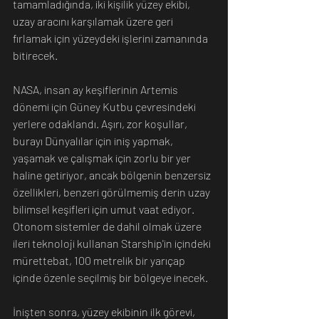
tamamladığında, iki kişilik yüzey ekibi, 
uzay aracını karşılamak üzere geri 
fırlamak için yüzeydeki işlerini zamanında 
bitirecek.
NASA, insan ay keşiflerinin Artemis 
dönemi için Güney Kutbu çevresindeki 
yerlere odaklandı. Aşırı, zor koşullar, 
burayı Dünyalılar için iniş yapmak, 
yaşamak ve çalışmak için zorlu bir yer 
haline getiriyor, ancak bölgenin benzersiz 
özellikleri, benzeri görülmemiş derin uzay 
bilimsel keşifleri için umut vaat ediyor. 
Otonom sistemler de dahil olmak üzere 
ileri teknoloji kullanan Starship'in içindeki 
mürettebat, 100 metrelik bir yarıçap 
içinde özenle seçilmiş bir bölgeye inecek.
İnişten sonra, yüzey ekibinin ilk görevi, 