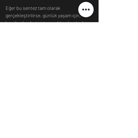
Eğer bu sentez tam olarak 
gerçekleştirilirse, günlük yaşam için, 
kendi eylemlerimizi gerçekten kontrol 
edip etmediğimize dair varoluşsal 
sorulardan daha fazla çıkarım olacaktır.
Kaynak: 
https://blogs.scientificamerican.co
m/observations/what-does-
quantum-theory-actually-tell-us-
about-reality/
https://whatis.techtarget.com/defini
tion/quantum-theory
https://www.sciencealert.com/quant
um-theory-may-twist-cause-and-
effect-into-loops-with-effect-
causing-the-cause
Kuantum Teorisi