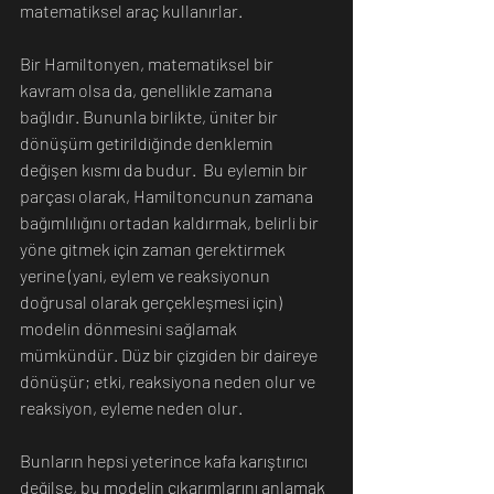
matematiksel araç kullanırlar. 
Bir Hamiltonyen, matematiksel bir 
kavram olsa da, genellikle zamana 
bağlıdır. Bununla birlikte, üniter bir 
dönüşüm getirildiğinde denklemin 
değişen kısmı da budur.  Bu eylemin bir 
parçası olarak, Hamiltoncunun zamana 
bağımlılığını ortadan kaldırmak, belirli bir 
yöne gitmek için zaman gerektirmek 
yerine (yani, eylem ve reaksiyonun 
doğrusal olarak gerçekleşmesi için) 
modelin dönmesini sağlamak 
mümkündür. Düz bir çizgiden bir daireye 
dönüşür; etki, reaksiyona neden olur ve 
reaksiyon, eyleme neden olur.
Bunların hepsi yeterince kafa karıştırıcı 
değilse, bu modelin çıkarımlarını anlamak 