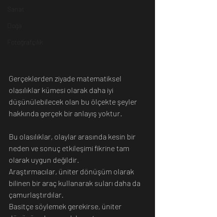
Sanat
Doğa
Fotoğrafçılık
Gerçeklerden ziyade matematiksel 
olasılıklar kümesi olarak daha iyi 
düşünülebilecek olan bu ölçekte şeyler 
hakkında gerçek bir anlayış yoktur. 
Bu olasılıklar, olaylar arasında kesin bir 
neden ve sonuç etkileşimi fikrine tam 
olarak uygun değildir.
Araştırmacılar, üniter dönüşüm olarak 
bilinen bir araç kullanarak suları daha da 
çamurlaştırdılar. 
Basitçe söylemek gerekirse, üniter 