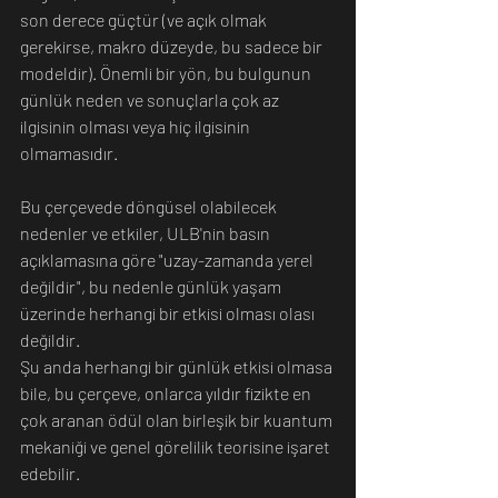
son derece güçtür (ve açık olmak 
gerekirse, makro düzeyde, bu sadece bir 
modeldir). Önemli bir yön, bu bulgunun 
günlük neden ve sonuçlarla çok az 
ilgisinin olması veya hiç ilgisinin 
olmamasıdır.
Bu çerçevede döngüsel olabilecek 
nedenler ve etkiler, ULB'nin basın 
açıklamasına göre "uzay-zamanda yerel 
değildir", bu nedenle günlük yaşam 
üzerinde herhangi bir etkisi olması olası 
değildir.
Şu anda herhangi bir günlük etkisi olmasa 
bile, bu çerçeve, onlarca yıldır fizikte en 
çok aranan ödül olan birleşik bir kuantum 
mekaniği ve genel görelilik teorisine işaret 
edebilir.