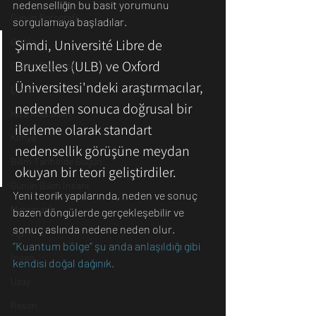
nedenselliğin bu basit yorumunu 
Günün Fotoğrafı
sorgulamaya başladılar.
Biyoloji
Şimdi, Université Libre de 
Bruxelles (ULB) ve Oxford 
Günün Düşüneni
Üniversitesi'ndeki araştırmacılar, 
Çevre
nedenden sonuca doğrusal bir 
Kısa Kısa Bilim
ilerleme olarak standart 
Kimya
nedensellik görüşüne meydan 
Bilim Tarihinde Bugün
okuyan bir teori geliştirdiler. 
Günün Bilim İnsanı
Yeni teorik yapılarında, neden ve sonuç 
Matematik
bazen döngülerde gerçekleşebilir ve 
sonuç aslında nedene neden olur.
Tıp
“Kuantum bölge” şu anda anlaşıldığı gibi 
İnsan
kendisi doğal dağınık.
Uzay
Resim