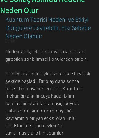
Neden Olur
Dünya
Kuantum Teorisi Nedeni ve Etkiyi 
İnsan
Döngülere Çevirebilir, Etki Sebebe 
İletişim
Neden Olabilir
Evren
Nedensellik, felsefe dünyasına kolayca 
Psikoloji / Sosyoloji / Felsefe
girebilen zor bilimsel konulardan biridir. 
Tıp
Arkeoloji
Bilimin kavramla ilişkisi yeterince basit bir 
şekilde başladı: Bir olay daha sonra 
Antropoloji
başka bir olaya neden olur. Kuantum 
Jeoloji
mekaniği tanıtılıncaya kadar bilim 
camiasının standart anlayışı buydu. 
Fizik
Daha sonra, kuantum dolaşıklığı 
Astronomi
kavramının bir yan etkisi olan ünlü 
Müzik
"uzaktan ürkütücü eylem" in 
tanıtılmasıyla, bilim adamları 
Zooloji