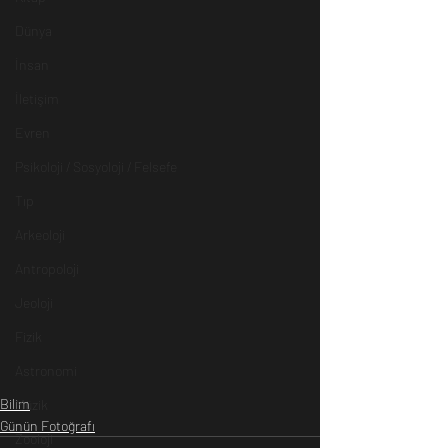
Dünya
İnsan
İletişim
Evren
Psikoloji / Sosyoloji / Felsefe
Tıp
Arkeoloji
Antropoloji
Jeoloji
Fizik
Astronomi
Bilim
Müzik
Günün Fotoğrafı
Zooloji