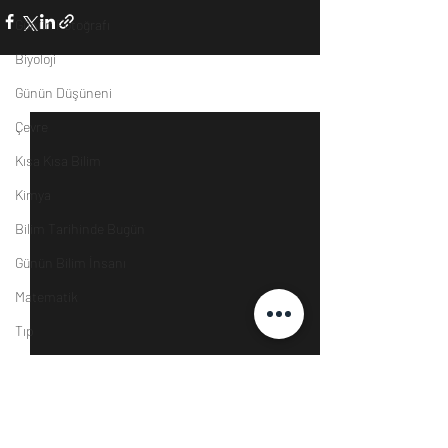
Günün Fotoğrafı
Biyoloji
Günün Düşüneni
Son Yazılar
Hepsini Gör
Çevre
Kısa Kısa Bilim
Kimya
Bilim Tarihinde Bugün
Günün Bilim İnsanı
Matematik
Tıp
İnsan
Uzay
Resim