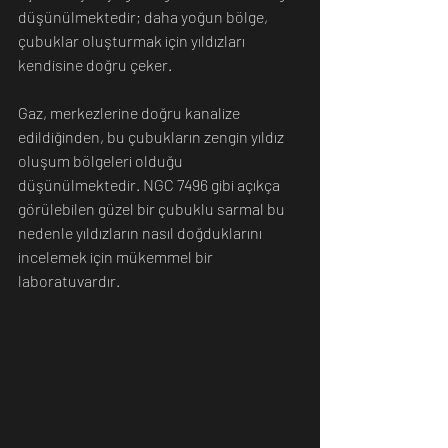
düşünülmektedir; daha yoğun bölge, 
çubuklar oluşturmak için yıldızları 
kendisine doğru çeker.
Gaz, merkezlerine doğru kanalize 
edildiğinden, bu çubukların zengin yıldız 
oluşum bölgeleri olduğu 
düşünülmektedir. NGC 7496 gibi açıkça 
görülebilen güzel bir çubuklu sarmal bu 
nedenle yıldızların nasıl doğduklarını 
incelemek için mükemmel bir 
laboratuvardır.