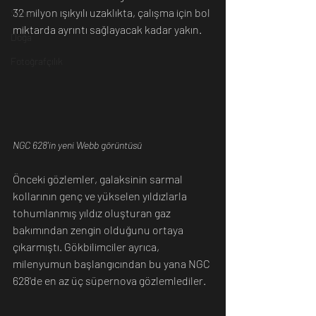
32 milyon ışıkyılı uzaklıkta, çalışma için bol 
Sanat
miktarda ayrıntı sağlayacak kadar yakın.
Doğa
Fotoğrafçılık
NGC 628'in yeni Webb görüntüsü
Önceki gözlemler, galaksinin sarmal 
kollarının genç ve yükselen yıldızlarla 
tohumlanmış yıldız oluşturan gaz 
bakımından zengin olduğunu ortaya 
çıkarmıştı. Gökbilimciler ayrıca, 
milenyumun başlangıcından bu yana NGC 
628'de en az üç süpernova gözlemlediler.