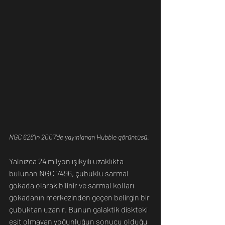
NGC 628'in 2007'de yayınlanan Hubble görüntüsü.
Yalnızca 24 milyon ışıkyılı uzaklıkta 
bulunan NGC 7496, çubuklu sarmal 
gökada olarak bilinir ve sarmal kolları 
gökadanın merkezinden geçen belirgin bir 
çubuktan uzanır. Bunun galaktik diskteki 
eşit olmayan yoğunluğun sonucu olduğu 