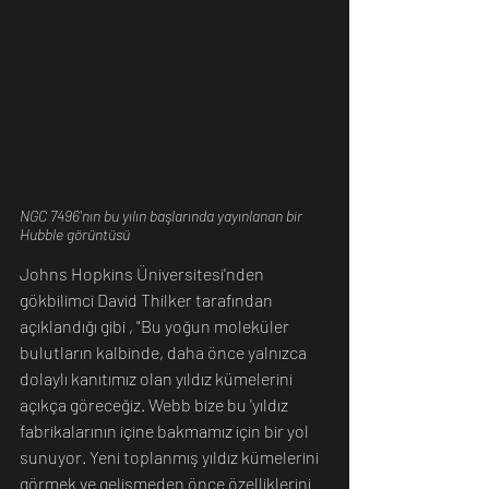
NGC 7496'nın bu yılın başlarında yayınlanan bir 
Hubble görüntüsü
Johns Hopkins Üniversitesi'nden 
gökbilimci David Thilker tarafından 
açıklandığı gibi , "Bu yoğun moleküler 
bulutların kalbinde, daha önce yalnızca 
dolaylı kanıtımız olan yıldız kümelerini 
açıkça göreceğiz. Webb bize bu 'yıldız 
fabrikalarının içine bakmamız için bir yol 
sunuyor. Yeni toplanmış yıldız kümelerini 
görmek ve gelişmeden önce özelliklerini 