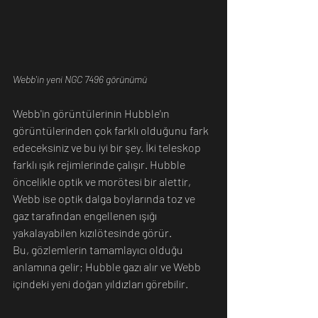
Webb'in yeni NGC 7496 görünümü
Webb'in görüntülerinin Hubble'ın 
görüntülerinden çok farklı olduğunu fark 
edeceksiniz ve bu iyi bir şey. İki teleskop 
farklı ışık rejimlerinde çalışır. Hubble 
öncelikle optik ve morötesi bir alettir, 
Webb ise optik dalga boylarında toz ve 
gaz tarafından engellenen ışığı 
yakalayabilen kızılötesinde görür. 
Bu, gözlemlerin tamamlayıcı olduğu 
anlamına gelir; Hubble gazı alır ve Webb 
içindeki yeni doğan yıldızları görebilir.