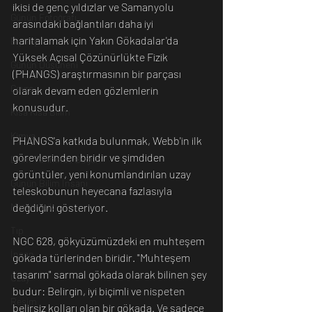
ikisi de genç yıldızlar ve Samanyolu 
Günün Fotoğrafı
arasındaki bağlantıları daha iyi 
haritalamak için Yakın Gökadalar'da 
Biyoloji
Yüksek Açısal Çözünürlükte Fizik 
Günün Düşüneni
(PHANGS) araştırmasının bir parçası 
Çevre
olarak devam eden gözlemlerin 
konusudur. 
Kısa Kısa Bilim
Kimya
PHANGS'a katkıda bulunmak, Webb'in ilk 
görevlerinden biridir ve şimdiden 
Bilim Tarihinde Bugün
görüntüler, yeni konumlandırılan uzay 
Günün Bilim İnsanı
teleskobunun heyecana fazlasıyla 
Matematik
değdiğini gösteriyor.
Tıp
NGC 628, gökyüzümüzdeki en muhteşem 
İnsan
gökada türlerinden biridir. "Muhteşem 
tasarım" sarmal gökada olarak bilinen şey 
Uzay
budur: Belirgin, iyi biçimli ve nispeten 
Resim
belirsiz kolları olan bir gökada. Ve sadece 