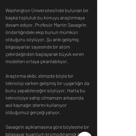
Washington Üniversitesi’nde bulunan bir 
başka topluluk bu konuyu araştırmaya 
devam ediyor. Profesör Martin Savage’in 
önderliğindeki ekip bunun mümkün 
olduğunu söylüyor. Şu anki gelişmiş 
bilgisayarlar sayesinde bir atom 
çekirdeğinden başlayarak büyük evren 
modelleri ortaya çıkarılabiliyor.
Araştırma ekibi, elimizde böyle bir 
teknoloji varken gelişmiş bir uygarlığın da 
bunu yapabileceğini söylüyor. Hatta bu 
teknolojiye sahip olmamızın arkasında 
asıl kaynağın izlerini kullanıyor 
olduğumuz gerçeği yatıyor.
Savage’in açıklamasına göre böylesine bir 
bilgisayar kuantum kromodinamiği örgü 