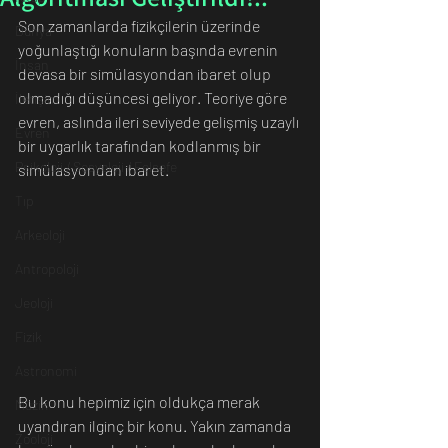
Son zamanlarda fizikçilerin üzerinde 
Dünya
yoğunlaştığı konuların başında evrenin 
İnsan
devasa bir simülasyondan ibaret olup 
olmadığı düşüncesi geliyor. Teoriye göre 
İletişim
evren, aslında ileri seviyede gelişmiş uzaylı 
Evren
bir uygarlık tarafından kodlanmış bir 
Psikoloji / Sosyoloji / Felsefe
simülasyondan ibaret.
Tıp
Arkeoloji
Antropoloji
Jeoloji
Fizik
Astronomi
Bu konu hepimiz için oldukça merak 
Müzik
uyandıran ilginç bir konu. Yakın zamanda 
Zooloji