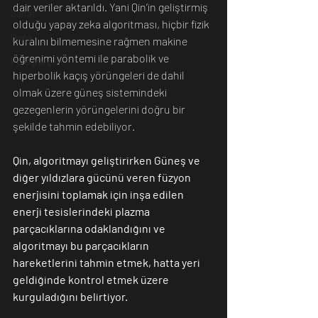
dair veriler aktarıldı. Yani Qin’in geliştirmiş 
Sanat
olduğu yapay zeka algoritması, hiçbir fizik 
Doğa
kuralını bilmemesine rağmen makine 
öğrenimi yöntemi ile parabolik ve 
Fotoğrafçılık
hiperbolik kaçış yörüngeleri de dahil 
olmak üzere güneş sistemindeki 
gezegenlerin yörüngelerini doğru bir 
şekilde tahmin edebiliyor.
Qin, algoritmayı geliştirirken Güneş ve 
diğer yıldızlara gücünü veren füzyon 
enerjisini toplamak için inşa edilen 
enerji tesislerindeki plazma 
parçacıklarına odaklandığını ve 
algoritmayı bu parçacıkların 
hareketlerini tahmin etmek, hatta yeri 
geldiğinde kontrol etmek üzere 
kurguladığını belirtiyor.