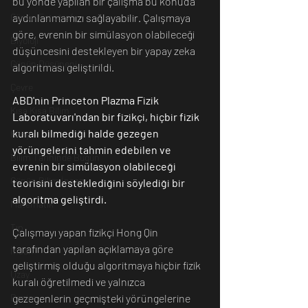
bu yönde yapılan bir çalışma bu konuda 
aydınlanmamızı sağlayabilir. Çalışmaya 
Günün Fotoğrafı
göre, evrenin bir simülasyon olabileceği 
Biyoloji
düşüncesini destekleyen bir yapay zeka 
Günün Düşüneni
algoritması geliştirildi. 
Çevre
ABD'nin Princeton Plazma Fizik 
Kısa Kısa Bilim
Laboratuvarı'ndan bir fizikçi, hiçbir fizik 
kuralı bilmediği halde gezegen 
Kimya
yörüngelerini tahmin edebilen ve 
Bilim Tarihinde Bugün
evrenin bir simülasyon olabileceği 
Günün Bilim İnsanı
teorisini desteklediğini söylediği bir 
algoritma geliştirdi.
Matematik
Tıp
Çalışmayı yapan fizikçi Hong Qin 
tarafından yapılan açıklamaya göre 
İnsan
geliştirmiş olduğu algoritmaya hiçbir fizik 
Uzay
kuralı öğretilmedi ve yalnızca 
gezegenlerin geçmişteki yörüngelerine 
Resim