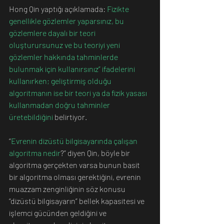
Hong Qin yaptığı açıklamada: 
Fizikte 
genellikle gözlemler yaparsınız, bu 
gözlemlere dayalı bir teori 
oluşturursunuz ve bu teoriyi yeni 
gözlemler hakkında tahminlerde 
bulunmak için kullanırsınız” ifadelerini 
kullanırken; geliştirmiş olduğu 
algoritmanın ise bir teori ya da fizik yasası 
kullanmadan doğru tahminler 
üretebildiğini
 belirtiyor.
“
Evrenin dizüstü bilgisayarında çalışan 
algoritma nedir
?” diyen Qin, böyle bir 
algoritma gerçekten varsa bunun basit 
bir algoritma olması gerektiğini, evrenin 
muazzam zenginliğinin söz konusu 
“dizüstü bilgisayarın” bellek kapasitesi ve 
işlemci gücünden geldiğini ve 