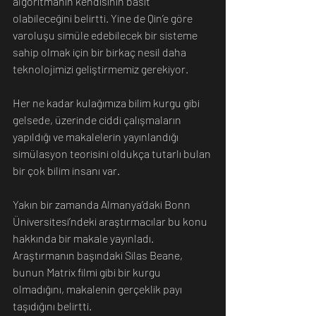
algoritmanın kendisinin basit 
olabileceğini belirtti. Yine de Qin’e göre 
varoluşu simüle edebilecek bir sisteme 
sahip olmak için bir birkaç nesil daha 
teknolojimizi geliştirmemiz gerekiyor.
Her ne kadar kulağımıza bilim kurgu gibi 
gelsede, üzerinde ciddi çalışmaların 
yapıldığı ve makalelerin yayınlandığı 
simülasyon teorisini oldukça tutarlı bulan 
bir çok bilim insanı var.
Yakın bir zamanda Almanya’daki Bonn 
Üniversitesi’ndeki araştırmacılar bu konu 
hakkında bir makale yayınladı. 
Araştırmanın başındaki Silas Beane, 
bunun Matrix filmi gibi bir kurgu 
olmadığını, makalenin gerçeklik payı 
taşıdığını belirtti.