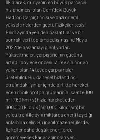
İlk olarak, dünyanın en büyük parçacık 
hızlandırıcısı olan Cern'deki Büyük 
Hadron Çarpıştırıcısı ve bazı önemli 
yükseltmelerden geçti. Fizikçiler tesisi 
Ekim ayında yeniden başlattılar ve bir 
sonraki veri toplama çalışmasına Mayıs 
2022'de başlamayı planlıyorlar. 
Yükseltmeler, çarpıştırıcının gücünü 
artırdı, böylece önceki 13 TeV sınırından 
yukarı olan 14 tev'de çarpışmalar 
üretebildi. Bu, dairesel hızlandırıcı 
etrafındaki ışınlar içinde birlikte hareket 
eden minik proton gruplarının, saatte 100 
mil (160 km / s) hızla hareket eden 
800.000 kiloluk (360,000 kilogram) bir 
yolcu treni ile aynı miktarda enerji taşıdığı 
anlamına gelir. Bu inanılmaz enerjilerde, 
fizikçiler daha düşük enerjilerde 
göremeyecek kadar ağır olan yeni 