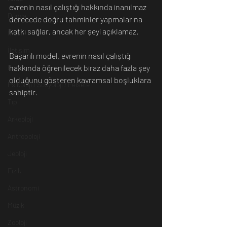
evrenin nasıl çalıştığı hakkında inanılmaz 
Dünya
derecede doğru tahminler yapmalarına 
katkı sağlar, ancak her şeyi açıklamaz. 
İnsan
İletişim
Başarılı model, evrenin nasıl çalıştığı 
Evren
hakkında öğrenilecek biraz daha fazla şey 
olduğunu gösteren kavramsal boşluklara 
Psikoloji / Sosyoloji / Felsefe
sahiptir.
Tıp
Arkeoloji
Antropoloji
Jeoloji
Fizik
Astronomi
Müzik
Zooloji