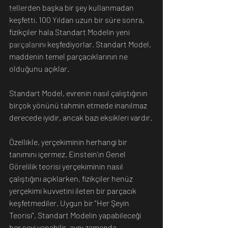
tellerden başka bir şey kullanmadan 
Sanat
keşfetti. 100 Yıldan uzun bir süre sonra, 
Doğa
fizikçiler hala Standart Modelin yeni 
parçalarını keşfediyorlar. Standart Model, 
Fotoğrafçılık
maddenin temel parçacıklarının ne 
olduğunu açıklar. 
Standart Model, evrenin nasıl çalıştığının 
birçok yönünü tahmin etmede inanılmaz 
derecede iyidir, ancak bazı eksikleri vardır.
Özellikle, yerçekiminin herhangi bir 
tanımını içermez. Einstein'ın Genel 
Görelilik teorisi yerçekiminin nasıl 
çalıştığını açıklarken, fizikçiler henüz 
yerçekimi kuvvetini ileten bir parçacık 
keşfetmediler. Uygun bir "Her Şeyin 
Teorisi", Standart Modelin yapabileceği 
her şeyi yapabilir, aynı zamanda 