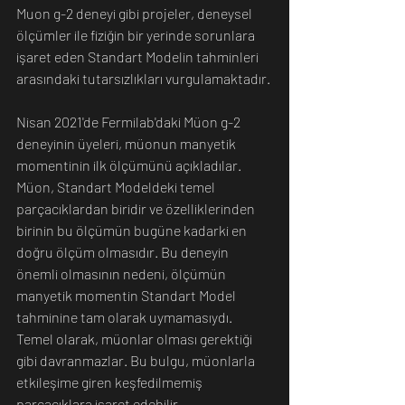
Muon g-2 deneyi gibi projeler, deneysel 
ölçümler ile fiziğin bir yerinde sorunlara 
işaret eden Standart Modelin tahminleri 
arasındaki tutarsızlıkları vurgulamaktadır.
Nisan 2021'de Fermilab'daki Müon g-2 
deneyinin üyeleri, müonun manyetik 
momentinin ilk ölçümünü açıkladılar. 
Müon, Standart Modeldeki temel 
parçacıklardan biridir ve özelliklerinden 
birinin bu ölçümün bugüne kadarki en 
doğru ölçüm olmasıdır. Bu deneyin 
önemli olmasının nedeni, ölçümün 
manyetik momentin Standart Model 
tahminine tam olarak uymamasıydı. 
Temel olarak, müonlar olması gerektiği 
gibi davranmazlar. Bu bulgu, müonlarla 
etkileşime giren keşfedilmemiş 
parçacıklara işaret edebilir.