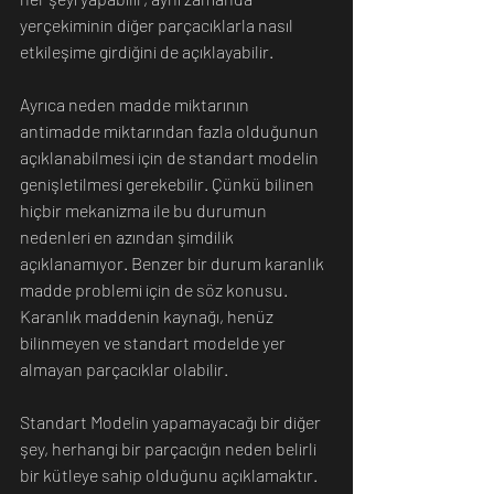
yerçekiminin diğer parçacıklarla nasıl 
etkileşime girdiğini de açıklayabilir.
Ayrıca neden madde miktarının 
antimadde miktarından fazla olduğunun 
açıklanabilmesi için de standart modelin 
genişletilmesi gerekebilir. Çünkü bilinen 
hiçbir mekanizma ile bu durumun 
nedenleri en azından şimdilik 
açıklanamıyor. Benzer bir durum karanlık 
madde problemi için de söz konusu. 
Karanlık maddenin kaynağı, henüz 
bilinmeyen ve standart modelde yer 
almayan parçacıklar olabilir.
Standart Modelin yapamayacağı bir diğer 
şey, herhangi bir parçacığın neden belirli 
bir kütleye sahip olduğunu açıklamaktır. 