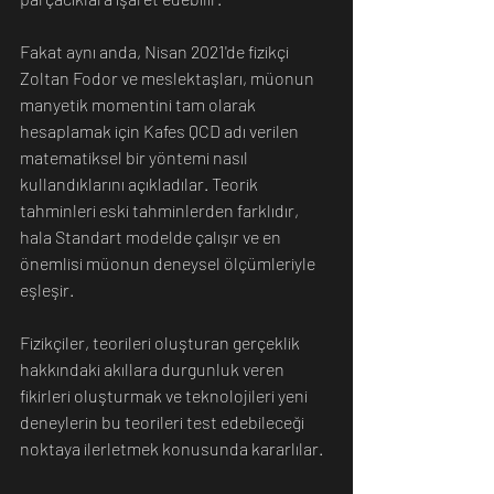
Fakat aynı anda, Nisan 2021'de fizikçi 
Zoltan Fodor ve meslektaşları, müonun 
manyetik momentini tam olarak 
hesaplamak için Kafes QCD adı verilen 
matematiksel bir yöntemi nasıl 
kullandıklarını açıkladılar. Teorik 
tahminleri eski tahminlerden farklıdır, 
hala Standart modelde çalışır ve en 
önemlisi müonun deneysel ölçümleriyle 
eşleşir.
Fizikçiler, teorileri oluşturan gerçeklik 
hakkındaki akıllara durgunluk veren 
fikirleri oluşturmak ve teknolojileri yeni 
deneylerin bu teorileri test edebileceği 
noktaya ilerletmek konusunda kararlılar.