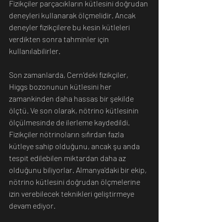
Fizikçiler parçacıkların kütlesini doğrudan 
deneyleri kullanarak ölçmelidir. Ancak 
deneyler fizikçilere bu kesin kütleleri 
verdikten sonra tahminler için 
kullanılabilirler.
Son zamanlarda, Cern'deki fizikçiler, 
Higgs bozonunun kütlesini her 
zamankinden daha hassas bir şekilde 
ölçtü. Ve son olarak, nötrino kütlesinin 
ölçülmesinde de ilerleme kaydedildi. 
Fizikçiler nötrinoların sıfırdan fazla 
kütleye sahip olduğunu, ancak şu anda 
tespit edilebilen miktardan daha az 
olduğunu biliyorlar. Almanya'daki bir ekip, 
nötrino kütlesini doğrudan ölçmelerine 
izin verebilecek teknikleri geliştirmeye 
devam ediyor. 