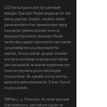
Günün Fotoğrafı
2021'de dünyanın dört bir yanındaki 
fizikçiler Standart Modeli araştıran bir dizi 
Biyoloji
deney yaptılar. Ekipler, modelin temel 
Günün Düşüneni
parametrelerini her zamankinden daha 
hassas bir şekilde ölçtüler ve en iyi 
Çevre
deneysel ölçümlerin Standart Model 
Kısa Kısa Bilim
tarafından yapılan tahminlerle tam olarak 
Kimya
uyuşmadığı konusunda araştırma 
yaptılar. Ve son olarak, gruplar modelin 
Bilim Tarihinde Bugün
sınırlarını zorlamak ve potansiyel olarak 
Günün Bilim İnsanı
yeni parçacıklar ve alanlar keşfetmek için 
tasarlanmış daha güçlü teknolojiler 
Matematik
oluşturdular. Bu çabalar sonuç verirse, 
Tıp
gelecekte daha eksiksiz bir “Evren Teorisi” 
İnsan
oluşturulabilir. 
Uzay
1897'de J. J. Thomson, ilk temel parçacık 
Resim
olan elektronu cam vakum tüpleri ve 