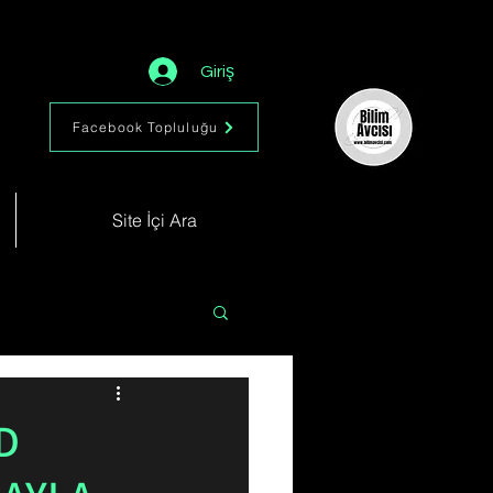
Giriş
Facebook Topluluğu
Site İçi Ara
Astronomi
Müzik
D
im
Kimya