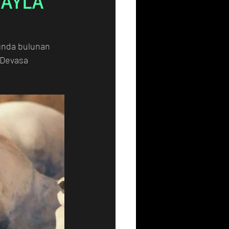
MAYLA
Resim
Sanat
rında bulunan 
 Devasa 