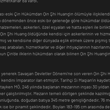
hizmetkarlar da vardı.
sı eski Çin Hükümdarı Qin Şhi Huang’ın ölümüyle ilişkilendi
ğı döneminden önce eski bir geleneğe göre hükümdar öld
alzemeleri, askerleri, özel eşyaları ve hatta eşleri ile birl
in Şhi Huang öldüğünde kendisi için askerlerinin ve hizme
miş ve kendisine diğer dünyada eşlik etmek üzere pişmiş t
aş arabaları, hizmetkarlar ve diğer ihtiyaçlarının hazırlanm
un Çin’de ilklerin hükümdarı olarak bilinen Qin Şhi Huang’ı
ri yenerek Savaşan Devletler Dönemi’ne son veren Qin Şhi H
kendini İmparator ilan etmiştir. Tarihçi Si Maqian’in kaydett
ayken MÖ. 246 yılında başlanan mezarının inşası 30 yıldan
er çalıştırılmıştır. Mezarın temeli dörtgen şeklinde kazılmı
nluğunda, doğudan batıya 345 metre genişliğindedir. 76 m
k ise bir piramit şeklindedir. Boyları 183-195 cm arasında d