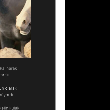
 kalınarak 
yordu.
un olarak 
ünüyordu.
kelin kulak 