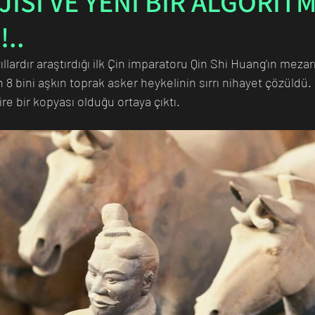
İSİ VE YENİ BİR ALGORİT
..
n Bilim İnsanı
Matematik
Tıp
İnsan
Uzay
ıllardır araştırdığı ilk Çin imparatoru Qin Shi Huang'ın meza
n 8 bini aşkın toprak asker heykelinin sırrı nihayet çözüldü.
e bir kopyası olduğu ortaya çıktı.