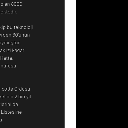
a olan 8000 
ktedir.   
ip bu teknoloji 
lerden 30’unun 
koymuştur. 
k izi kadar 
Hatta, 
n nüfusu 
-cotta Ordusu 
linin 2 bin yıl 
erini de 
Listesi’ne 
u 