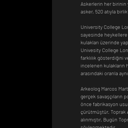
Askerlerin her birinin
asker, 520 atıyla birl
University College Lo
sayesinde heykellere o
kulakları üzerinde yap
Univesity College Lon
farklılık gösterdiğini
incelenen kulakların h
arasındaki oranla aynı
Arkeolog Marcos Mart
gerçek savaşçıların por
önce fabrikasyon usul
çürütmüştür. Toprak A
alınmıştır. Bugün Topr
söylenmektedir. 