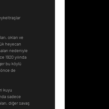
ykeltraşlar 
arı, okları ve 
üyük heyecan 
maları nedeniyle 
e 1920 yılında 
er bu köylü 
 önce de 
ri kuyu 
tında sadece 
ları, diğer savaş 