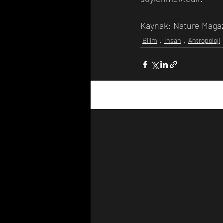
Kaynak: Nature Maga
Bilim
İnsan
Antropoloji
Son Yazılar