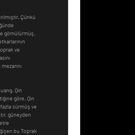
rilmiştir. Çünkü 
üğünde 
ikte gömülürmüş. 
tkarlarının 
oprak ve 
asını 
n mezarını 
uang, Qin 
iğine göre, Qin 
 fazla sürmüş ve 
ştır, güneyden 
etre 
eğişen bu Toprak 