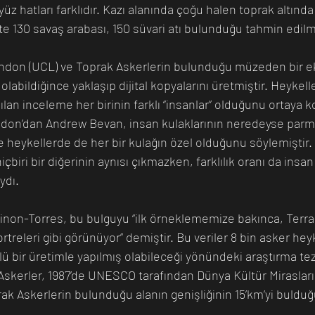
 yüz hatları farklıdır. Kazı alanında çoğu halen toprak altınd
ikte 130 savaş arabası, 150 süvari atı bulunduğu tahmin edilme
ndon (UCL) ve Toprak Askerlerin bulunduğu müzeden bir ek
labildiğince yaklaşıp dijital kopyalarını üretmiştir. Heykel
ılan inceleme her birinin farklı “insanlar” olduğunu ortaya 
don’dan Andrew Bevan, insan kulaklarının neredeyse parma
 ve heykellerde de her bir kulağın özel olduğunu söylemiştir. 
içbiri bir diğerinin aynısı çıkmazken, farklılık oranı da insa
ydı. 
inon-Torres, bu bulguyu “ilk örneklememize bakınca, Terra
treleri gibi görünüyor” demiştir. Bu veriler 8 bin asker heyke
ü bir üretimle yapılmış olabileceği yönündeki araştırma tezl
skerler, 1987’de UNESCO tarafından Dünya Kültür Mirasları 
ak Askerlerin bulunduğu alanın genişliğinin 15’km’yi bulduğ