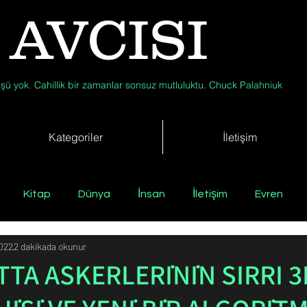
 AVCISI
şü yok. Cahillik bir zamanlar sonsuz mutluluktu. Chuck Palahniuk
Kategoriler
İletişim
Kitap
Dünya
İnsan
İletişim
Evren
2022
2 dakikada okunur
Tıp
Arkeoloji
Antropoloji
Jeoloji
Fizik
TA ASKERLERİNİN SIRRI 3
Biyoloji
Günün Düşüneni
Çevre
Kısa Kısa Bil