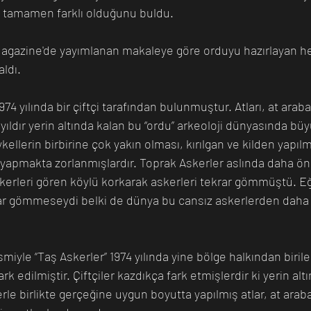
en tamamen farklı olduğunu buldu.
Magazine'de yayımlanan makaleye göre orduyu hazırlayan he
ldı. 
4 yılında bir çiftçi tarafından bulunmuştur. Atları, at arabal
in yıldır yerin altında kalan bu “ordu” arkeoloji dünyasında b
kellerin birbirine çok yakın olması, kırılgan ve kilden yapıl
yapmakta zorlanmışlardır. Toprak Askerler aslında daha önc
erleri gören köylü korkarak askerleri tekrar gömmüştü. Eğ
rar gömmeseydi belki de dünya bu cansız askerlerden daha
smiyle “Taş Askerler” 1974 yılında yine bölge halkından birile
k edilmiştir. Çiftçiler kazdıkça fark etmişlerdir ki yerin al
erle birlikte gerçeğine uygun boyutta yapılmış atlar, at araba