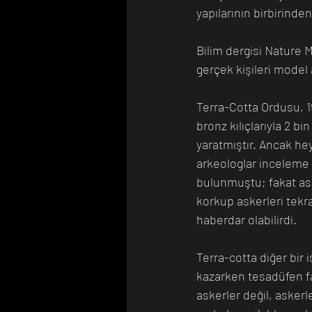
yapılarının birbirind
Bilim dergisi Nature 
gerçek kişileri model a
Terra-Cotta Ordusu, 197
bronz kılıçlarıyla 2 b
yaratmıştır. Ancak hey
arkeologlar inceleme 
bulunmuştu; fakat ask
korkup askerleri tek
haberdar olabilirdi. 
Terra-cotta diğer bir i
kazarken tesadüfen far
askerler değil, askerl