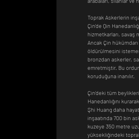
arabaları, silahlar ve 
Toprak Askerlerin inşa
Çin’de Qin Hanedanlı
hizmetkarları, savaş m
Ancak Çin hükümdarı Q
öldürülmesini isteme
bronzdan askerler, sav
emretmiştir. Bu ordun
koruduğuna inanılır. 
Çin’deki tüm beylikle
Hanedanlığını kurarak 
Şhi Huang daha hayatt
inşaatında 700 bin ask
kuzeye 350 metre uzu
yüksekliğindeki topra