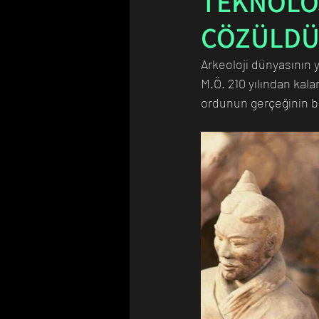
TEKNOLOJ
ÇÖZÜLDÜ!
Bilim Tarihinde Bugün
Günü
Arkeoloji dünyasının y
M.Ö. 210 yılından kala
ordunun gerçeğinin bir