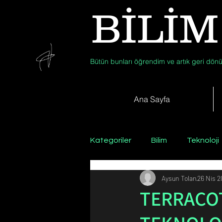
BİLİM
Bütün bunları öğrendim ve artık geri dönü
Ana Sayfa
Kategoriler
Bilim
Teknoloji
Aysun Tolan
26 Nis 
Psikoloji / Sosyoloji / Felsefe
TERRACOT
Zooloji
Günün Fotoğrafı