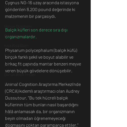
Cygnus NG-16 uzay aracında istasyona 
Günün Fotoğrafı
gönderilen 8,200 pound değerinde ki 
malzemenin bir parçasıydı.
Biyoloji
Günün Düşüneni
Balçık küfleri son derece sıra dışı 
Çevre
organizmalardır. 
Kısa Kısa Bilim
Physarum polycephalum (balçık küfü) 
Kimya
birçok farklı şekil ve boyut alabilir ve 
birkaç fit çapında mantar benzeri meyve 
Bilim Tarihinde Bugün
veren büyük gövdelere dönüşebilir.
Günün Bilim İnsanı
Animal Cognition Araştırma Merkezi'nde 
Matematik
(CRCA) kıdemli araştırmacı olan Audrey 
Tıp
Dussutour, "Bu tek hücreli balçık 
İnsan
küflerinin tüm bunları nasıl başardığını 
hâlâ anlamasak da, bir organizmanın 
Uzay
beyin olmadan öğrenemeyeceği 
Resim
dogmasını çoktan paramparça ettiler." 