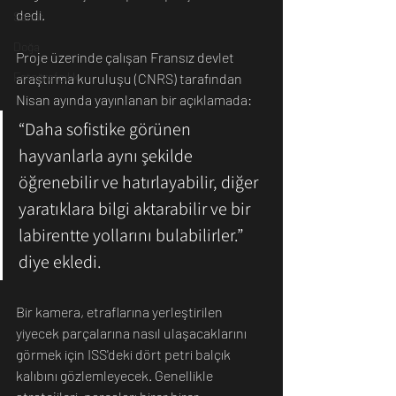
dedi.
Sanat
Doğa
Proje üzerinde çalışan Fransız devlet 
Fotoğrafçılık
araştırma kuruluşu (CNRS) tarafından 
Nisan ayında yayınlanan bir açıklamada:
“Daha sofistike görünen 
hayvanlarla aynı şekilde 
öğrenebilir ve hatırlayabilir, diğer 
yaratıklara bilgi aktarabilir ve bir 
labirentte yollarını bulabilirler.” 
diye ekledi.
Bir kamera, etraflarına yerleştirilen 
yiyecek parçalarına nasıl ulaşacaklarını 
görmek için ISS'deki dört petri balçık 
kalıbını gözlemleyecek. Genellikle 