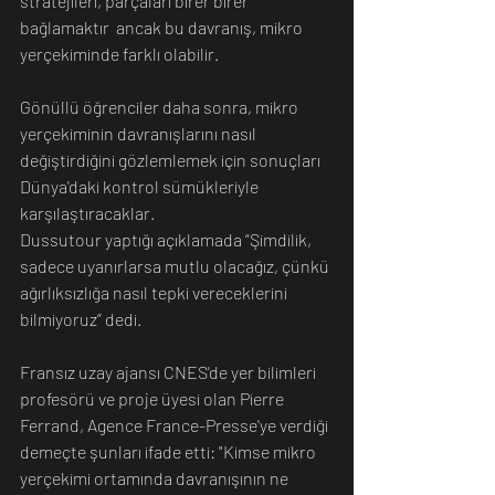
stratejileri, parçaları birer birer 
bağlamaktır  ancak bu davranış, mikro 
yerçekiminde farklı olabilir.
Gönüllü öğrenciler daha sonra, mikro 
yerçekiminin davranışlarını nasıl 
değiştirdiğini gözlemlemek için sonuçları 
Dünya'daki kontrol sümükleriyle 
karşılaştıracaklar.
Dussutour yaptığı açıklamada “Şimdilik, 
sadece uyanırlarsa mutlu olacağız, çünkü 
ağırlıksızlığa nasıl tepki vereceklerini 
bilmiyoruz” dedi.
Fransız uzay ajansı CNES'de yer bilimleri 
profesörü ve proje üyesi olan Pierre 
Ferrand, Agence France-Presse'ye verdiği 
demeçte şunları ifade etti: "Kimse mikro 
yerçekimi ortamında davranışının ne 