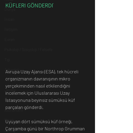
KÜFLERI GÖNDERDİ
Dünya
İnsan
İletişim
Evren
Psikoloji / Sosyoloji / Felsefe
Tıp
Arkeoloji
Avrupa Uzay Ajansı (ESA), tek hücreli 
organizmanın davranışının mikro 
Antropoloji
yerçekiminden nasıl etkilendiğini 
Jeoloji
incelemek için Uluslararası Uzay 
İstasyonuna beyinsiz sümüksü küf 
Fizik
parçaları gönderdi.
Astronomi
Müzik
Uyuyan dört sümüksü küf örneği, 
Çarşamba günü bir Northrop Grumman 
Zooloji