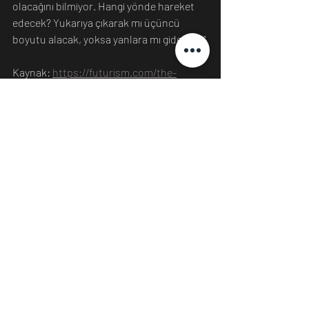
olacağını bilmiyor. Hangi yönde hareket 
edecek? Yukarıya çıkarak mı üçüncü 
boyutu alacak, yoksa yanlara mı gidecek?” 
Kaynak: 
https://futurism.com/the-
byte/nasa-slime-mold-blob-space
Bilim
Son Yazılar
Hepsini Gör