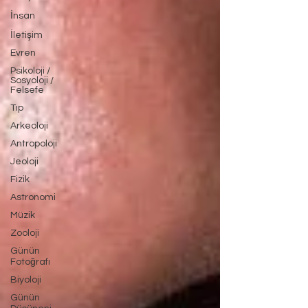
İnsan
İletişim
Evren
Psikoloji /
Sosyoloji /
Felsefe
Tıp
Arkeoloji
Antropoloji
Jeoloji
Fizik
Astronomi
Müzik
Zooloji
Günün
Fotoğrafı
Biyoloji
Günün