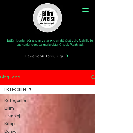
Bütün bunları öğrendim ve artık geri dönüşü yok. Cahillik bir
zamanlar sonsuz mutluluktu. Chuck Palahniuk
Facebook Topluluğu
Blog Feed
Kategoriler
Kategoriler
Bilim
Teknoloji
Kitap
Dünya