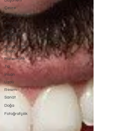
Düşüneni
Çevre
Kısa Kısa Bilim
Kimya
Bilim
Tarihinde
Bugün
Günün Bilim
İnsanı
Matematik
Tıp
İnsan
Uzay
Resim
Sanat
Doğa
Fotoğrafçılık