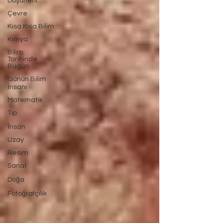
Düşüneni
Çevre
Kısa Kısa Bilim
Kimya
Bilim
Tarihinde
Bugün
Günün Bilim
İnsanı
Matematik
Tıp
İnsan
Uzay
Resim
Sanat
Doğa
Fotoğrafçılık