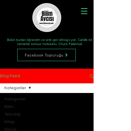
Bütün bunları öğrendim ve artık geri dönüşü yok. Cahillik bir
zamanlar sonsuz mutluluktu. Chuck Palahniuk
Facebook Topluluğu
Blog Feed
Kategoriler
Kategoriler
Bilim
Teknoloji
Kitap
Dünya