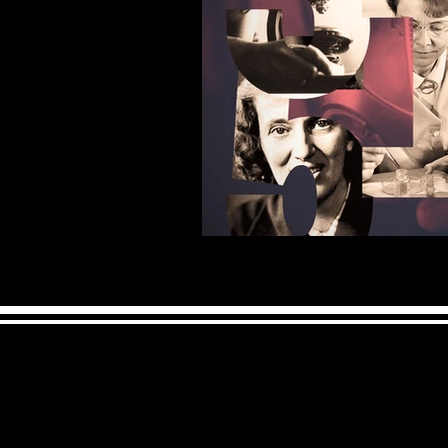
Günün Bilim İnsanı
Matemati