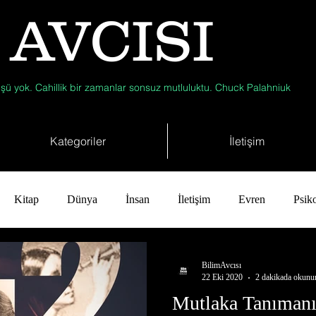
 AVCISI
şü yok. Cahillik bir zamanlar sonsuz mutluluktu. Chuck Palahniuk
Kategoriler
İletişim
Kitap
Dünya
İnsan
İletişim
Evren
Psiko
ji
Jeoloji
Fizik
Astronomi
Müzik
Zooloji
BilimAvcısı
22 Eki 2020
2 dakikada okunu
Mutlaka Tanımanı
Çevre
Kısa Kısa Bilim
Kimya
Bilim Tarihinde Bu