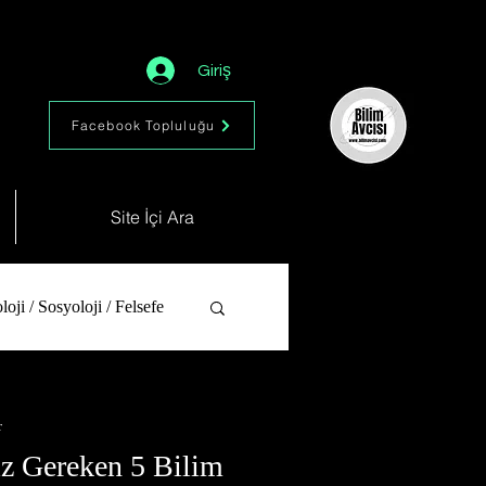
Giriş
Facebook Topluluğu
Site İçi Ara
loji / Sosyoloji / Felsefe
Günün Fotoğrafı
r
z Gereken 5 Bilim
gün