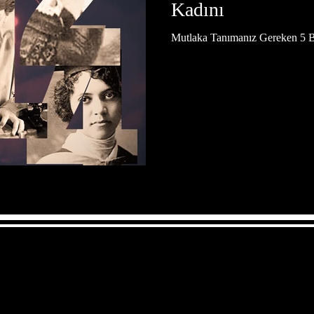
Kadını
Mutlaka Tanımanız Gereken 5 B
k
Tıp
İnsan
Uzay
Resim
Sanat