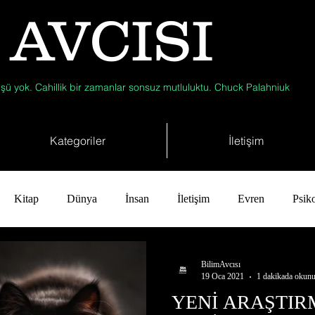
 AVCISI
şü yok. Cahillik bir zamanlar sonsuz mutluluktu. Chuck Palahniuk
Kategoriler
İletişim
Kitap
Dünya
İnsan
İletişim
Evren
Psiko
ji
Jeoloji
Fizik
Astronomi
Müzik
Zooloji
BilimAvcısı
19 Oca 2021
1 dakikada okunu
YENİ ARAŞTIR
Çevre
Kısa Kısa Bilim
Kimya
Bilim Tarihinde Bu