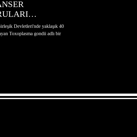
ANSER
RULARI
İRİYOR
rleşik Devletleri'nde yaklaşık 40
ayan Toxoplasma gondii adlı bir