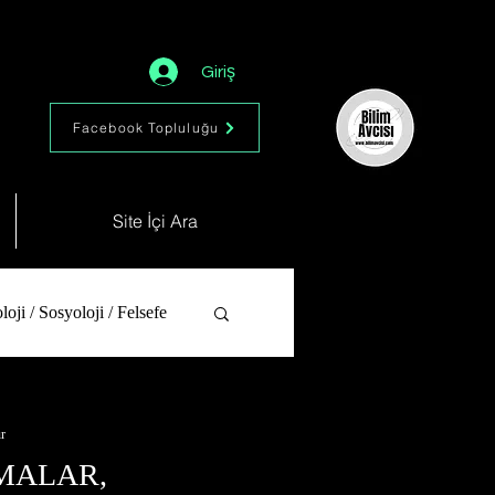
Giriş
Facebook Topluluğu
Site İçi Ara
loji / Sosyoloji / Felsefe
Günün Fotoğrafı
r
MALAR,
gün