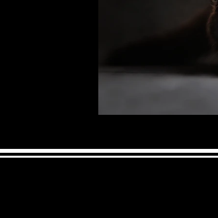
Günün Bilim İnsanı
Matemati