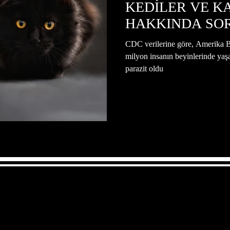
KEDİLER VE K
HAKKINDA SO
GÜNDEME GET
k
Tıp
İnsan
Uzay
Resim
Sanat
CDC verilerine göre, Amerika Bi
milyon insanın beyinlerinde yaş
parazit oldu