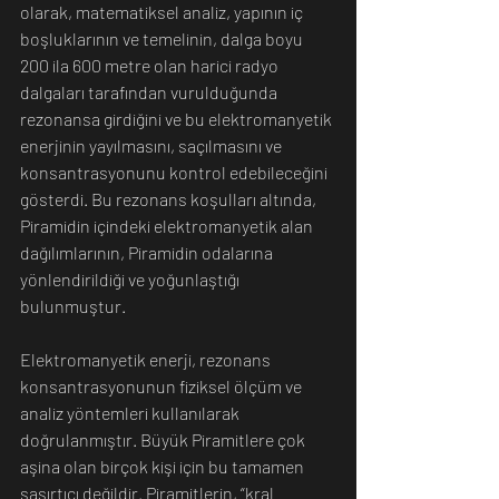
olarak, matematiksel analiz, yapının iç 
boşluklarının ve temelinin, dalga boyu 
200 ila 600 metre olan harici radyo 
dalgaları tarafından vurulduğunda 
rezonansa girdiğini ve bu elektromanyetik 
enerjinin yayılmasını, saçılmasını ve 
konsantrasyonunu kontrol edebileceğini 
gösterdi. Bu rezonans koşulları altında, 
Piramidin içindeki elektromanyetik alan 
dağılımlarının, Piramidin odalarına 
yönlendirildiği ve yoğunlaştığı 
bulunmuştur.
Elektromanyetik enerji, rezonans 
konsantrasyonunun fiziksel ölçüm ve 
analiz yöntemleri kullanılarak 
doğrulanmıştır. Büyük Piramitlere çok 
aşina olan birçok kişi için bu tamamen 
şaşırtıcı değildir. Piramitlerin, “kral 