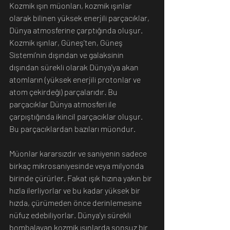
Kozmik ışın müonları, kozmik ışınlar 
olarak bilinen yüksek enerjili parçacıklar, 
Dünya atmosferine çarptığında oluşur. 
Kozmik ışınlar, Güneş'ten, Güneş 
Sistemi’nin dışından ve galaksinin 
dışından sürekli olarak Dünya'ya akan 
atomların (yüksek enerjili protonlar ve 
atom çekirdeği) parçalarıdır. Bu 
parçacıklar Dünya atmosferi ile 
çarpıştığında ikincil parçacıklar oluşur. 
Bu parçacıklardan bazıları müondur. 
Müonlar kararsızdır ve saniyenin sadece 
birkaç mikrosaniyesinde veya milyonda 
birinde çürürler. Fakat ışık hızına yakın bir 
hızla ilerliyorlar ve bu kadar yüksek bir 
hızda, çürümeden önce derinlemesine 
nüfuz edebiliyorlar. Dünya'yı sürekli 
bombalayan kozmik ışınlarda sonsuz bir 