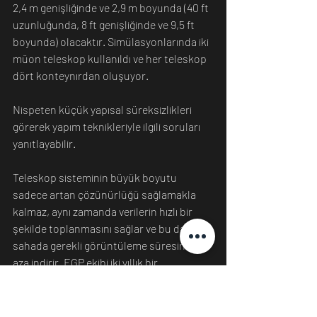
2,4 m genişliğinde ve 2,9 m boyunda (40 ft 
uzunluğunda, 8 ft genişliğinde ve 9,5 ft 
boyunda) olacaktır. Simülasyonlarında iki 
müon teleskop kullanıldı ve her teleskop 
dört konteynırdan oluşuyor.
Nispeten küçük yapısal süreksizlikleri 
görerek yapım teknikleriyle ilgili soruları 
yanıtlayabilir.
Teleskop sisteminin büyük boyutu 
sadece artan çözünürlüğü sağlamakla 
kalmaz, aynı zamanda verilerin hızlı bir 
şekilde toplanmasını sağlar ve bu da 
sahada gerekli görüntüleme süresini en 
aza indirir. EGP ekibi iki yıllık bir 
görüntüleme süresi öngörüyor.
EGP halen teleskop prototipleri 