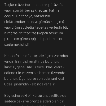
Taşların üzerine son olarak pürüzsüz 
yapılı son bir beyaz kireçtaşı katmanı 
geçildi. En tepeye, bazılarının 
elektrumdan (altın ve gümüş karışımı) 
yapıldığını söylediği tepe taş yerleştirildi. 
Kireçtaşı ve tepe taş (kapak taşı) tüm 
piramidin güneş ışığında parlamasını 
sağlamak içindi.
Keops Piramidi'nin içinde üç mezar odası 
vardır. Birincisi yeraltında bulunur, 
İkincisi, genellikle Kraliçe Odası olarak 
adlandırılır ve zeminin hemen üzerinde 
bulunur. Üçüncü ve son oda yani Kral 
Odası piramidin kalbinde yer alır.
Böylesine eski bir kültürün, özellikle de 
sadece bakır ve bronz aletleri olan bir 