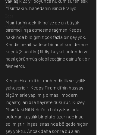
yaklaşık 23 yıl boyunca hüküm süren eski 
Sanat
Mısır'daki 4. hanedanın ikinci kralıydı.
Doğa
Mısır tarihindeki ikinci ve de en büyük 
Fotoğrafçılık
piramidi inşa etmesine rağmen Keops 
hakkında bildiğimiz çok fazla bir şey yok. 
Kendisine ait sadece bir adet son derece 
küçük (8 santim) fildişi heykel bulundu ve 
nasıl görünmüş olabileceğine dair ufak bir 
fikir verdi.
Keops Piramidi bir mühendislik ve işçilik 
şaheseridir. Keops Piramidi'nin hassas 
ölçümlerle yapılmış olması, modern 
inşaatçıları bile hayrete düşürür. Kuzey 
Mısır'daki Nil Nehri'nin batı yakasında 
bulunan kayalık bir plato üzerinde inşa 
edilmiştir. İnşası sırasında bölgede hiçbir 
şey yoktu. Ancak daha sonra bu alan 