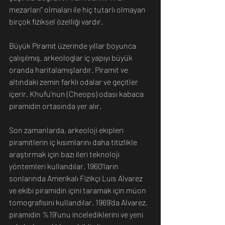
mezarları” olmaları ile hiç tutarlı olmayan 
birçok fiziksel özelliği vardır.
Büyük Piramit üzerinde yıllar boyunca 
çalışılmış, arkeologlar iç yapıyı büyük 
oranda haritalamışlardır. Piramit ve 
altındaki zemin farklı odalar ve geçitler 
içerir. Khufu'nun (Cheops) odası kabaca 
piramidin ortasında yer alır.
Son zamanlarda, arkeoloji ekipleri 
piramitlerin iç kısımlarını daha titizlikle 
araştırmak için bazı ileri teknoloji 
yöntemleri kullandılar. 1960'ların 
sonlarında Amerikalı Fizikçi Luis Alvarez 
ve ekibi piramidin içini taramak için müon 
tomografisini kullandılar. 1969'da Alvarez, 
piramidin %19'unu incelediklerini ve yeni 