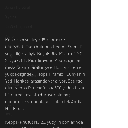
Günün Fotoğrafı
Biyoloji
Günün Düşüneni
Çevre
Kahire'nin yaklaşık 15 kilometre 
Kısa Kısa Bilim
güneybatısında bulunan Keops Piramidi 
veya diğer adıyla Büyük Giza Piramidi, MÖ 
Kimya
26. yüzyılda Mısır firavunu Keops için bir 
Bilim Tarihinde Bugün
mezar alanı olarak inşa edildi. 146 metre 
yüksekliğindeki Keops Piramidi, Dünya’nın 
Günün Bilim İnsanı
Yedi Harikası arasında yer alıyor. Şaşırtıcı 
Matematik
olan Keops Piramidi'nin 4.500 yıldan fazla 
bir süredir ayakta duruyor olması; 
Tıp
günümüze kadar ulaşmış olan tek Antik 
İnsan
Harika'dır.
Uzay
Keops (Khufu) MÖ 26. yüzyılın sonlarında 
Resim