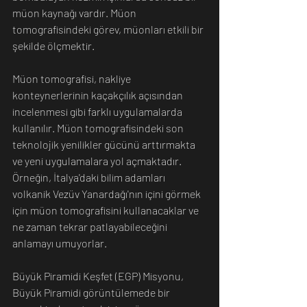
müon kaynağı vardır. Müon 
tomografisindeki görev, müonları etkili bir 
şekilde ölçmektir.
Müon tomografisi, nakliye 
konteynerlerinin kaçakçılık açısından 
incelenmesi gibi farklı uygulamalarda 
kullanılır. Müon tomografisindeki son 
teknolojik yenilikler gücünü arttırmakta 
ve yeni uygulamalara yol açmaktadır. 
Örneğin, İtalya'daki bilim adamları 
volkanik Vezüv Yanardağı'nın içini görmek 
için müon tomografisini kullanacaklar ve 
ne zaman tekrar patlayabileceğini 
anlamayı umuyorlar.
Büyük Piramidi Keşfet (EGP) Misyonu, 
Büyük Piramidi görüntülemede bir 