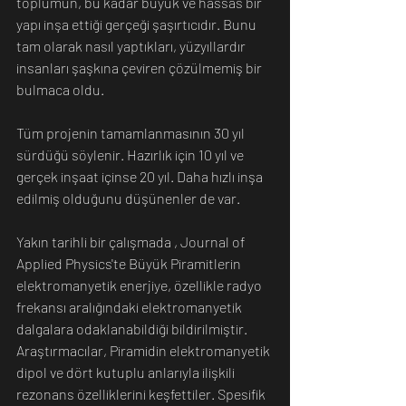
toplumun, bu kadar büyük ve hassas bir 
yapı inşa ettiği gerçeği şaşırtıcıdır. Bunu 
tam olarak nasıl yaptıkları, yüzyıllardır 
insanları şaşkına çeviren çözülmemiş bir 
bulmaca oldu.
Tüm projenin tamamlanmasının 30 yıl 
sürdüğü söylenir. Hazırlık için 10 yıl ve 
gerçek inşaat içinse 20 yıl. Daha hızlı inşa 
edilmiş olduğunu düşünenler de var.
Yakın tarihli bir çalışmada , Journal of 
Applied Physics'te Büyük Piramitlerin 
elektromanyetik enerjiye, özellikle radyo 
frekansı aralığındaki elektromanyetik 
dalgalara odaklanabildiği bildirilmiştir. 
Araştırmacılar, Piramidin elektromanyetik 
dipol ve dört kutuplu anlarıyla ilişkili 
rezonans özelliklerini keşfettiler. Spesifik 