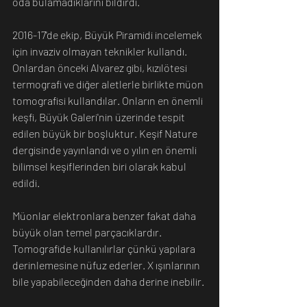
oda bulamadıklarını bildirdi.
2016-17'de ekip, Büyük Piramidi incelemek 
için invaziv olmayan teknikler kullandı. 
Onlardan önceki Alvarez gibi, kızılötesi 
termografi ve diğer aletlerle birlikte müon 
tomografisi kullandılar. Onların en önemli 
keşfi, Büyük Galeri'nin üzerinde tespit 
edilen büyük bir boşluktur. Keşif Nature 
dergisinde yayınlandı ve o yılın en önemli 
bilimsel keşiflerinden biri olarak kabul 
edildi.
Müonlar elektronlara benzer fakat daha 
büyük olan temel parçacıklardır. 
Tomografide kullanılırlar çünkü yapılara 
derinlemesine nüfuz ederler. X ışınlarının 
bile yapabileceğinden daha derine inebilir. 