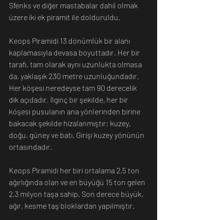
Sfenks ve diğer mastabalar dahil olmak 
üzere iki ek piramit ile dolduruldu.
Keops Piramidi 13 dönümlük bir alanı 
kaplamasıyla devasa boyuttadır. Her bir 
tarafı, tam olarak aynı uzunlukta olmasa 
da, yaklaşık 230 metre uzunluğundadır. 
Her köşesi neredeyse tam 90 derecelik 
dik açıdadır. İlginç bir şekilde, her bir 
köşesi pusulanın ana yönlerinden birine 
bakacak şekilde hizalanmıştır; kuzey, 
doğu, güney ve batı. Girişi kuzey yönünün 
ortasındadır.
Keops Piramidi her biri ortalama 2,5 ton 
ağırlığında olan ve en büyüğü 15 ton gelen 
2,3 milyon taşa sahip. Son derece büyük, 
ağır, kesme taş bloklardan yapılmıştır.