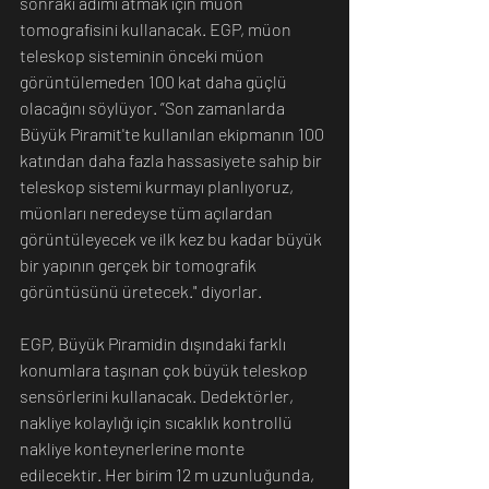
sonraki adımı atmak için müon 
tomografisini kullanacak. EGP, müon 
teleskop sisteminin önceki müon 
görüntülemeden 100 kat daha güçlü 
olacağını söylüyor. ”Son zamanlarda 
Büyük Piramit'te kullanılan ekipmanın 100 
katından daha fazla hassasiyete sahip bir 
teleskop sistemi kurmayı planlıyoruz, 
müonları neredeyse tüm açılardan 
görüntüleyecek ve ilk kez bu kadar büyük 
bir yapının gerçek bir tomografik 
görüntüsünü üretecek." diyorlar. 
EGP, Büyük Piramidin dışındaki farklı 
konumlara taşınan çok büyük teleskop 
sensörlerini kullanacak. Dedektörler, 
nakliye kolaylığı için sıcaklık kontrollü 
nakliye konteynerlerine monte 
edilecektir. Her birim 12 m uzunluğunda, 