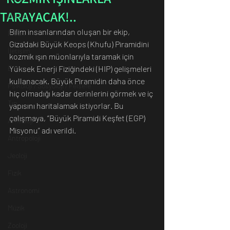
TARAYACAK!..
Dünya
Bilim insanlarından oluşan bir ekip, 
İnsan
Giza'daki Büyük Keops (Khufu) Piramidini 
İletişim
kozmik ışın müonlarıyla taramak için 
Evren
Yüksek Enerji Fiziğindeki (HIP) gelişmeleri 
kullanacak. Büyük Piramidin daha önce 
Psikoloji / Sosyoloji / Felsefe
hiç olmadığı kadar derinlerini görmek ve iç 
Tıp
yapısını haritalamak istiyorlar. Bu 
çalışmaya, “Büyük Piramidi Keşfet (EGP) 
Arkeoloji
Misyonu” adı verildi. 
Antropoloji
Jeoloji
Fizik
Astronomi
Müzik
Zooloji