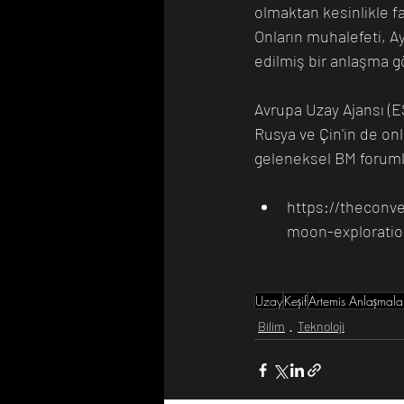
olmaktan kesinlikle fa
Onların muhalefeti, A
edilmiş bir anlaşma gö
Avrupa Uzay Ajansı (E
Rusya ve Çin'in de onl
geleneksel BM forumla
https://theconv
moon-exploratio
Uzay
Keşif
Artemis Anlaşmala
Bilim
Teknoloji