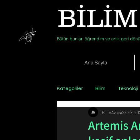
BİLİM
Bütün bunları öğrendim ve artık geri dönü
Ana Sayfa
Kategoriler
Bilim
Teknoloji
BilimAvcısı
23 Eki 20
Psikoloji / Sosyoloji / Felsefe
Artemis A
Zooloji
Günün Fotoğrafı