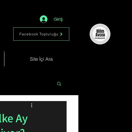
Giriş
Facebook Topluluğu
Site İçi Ara
Astronomi
Müzik
lke Ay
im
Kimya