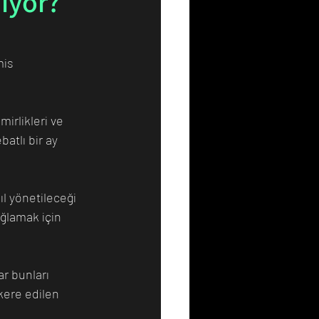
iyor?
Resim
Sanat
mis 
irlikleri ve 
atlı bir ay 
ıl yönetileceği 
ğlamak için 
r bunları 
kere edilen 