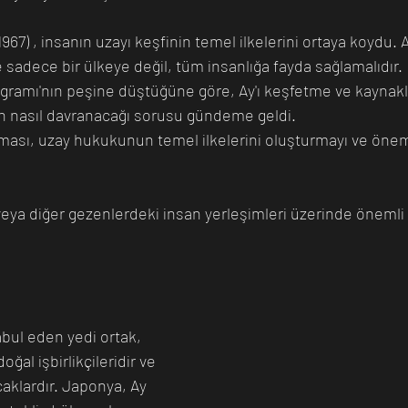
967) , insanın uzayı keşfinin temel ilkelerini ortaya koydu.
ve sadece bir ülkeye değil, tüm insanlığa fayda sağlamalıdır. 
gramı'nın peşine düştüğüne göre, Ay'ı keşfetme ve kaynakl
n nasıl davranacağı sorusu gündeme geldi. 
ası, uzay hukukunun temel ilkelerini oluşturmayı ve önemli
 
veya diğer gezenlerdeki insan yerleşimleri üzerinde önemli b
abul eden yedi ortak, 
ğal işbirlikçileridir ve 
caklardır. Japonya, Ay 