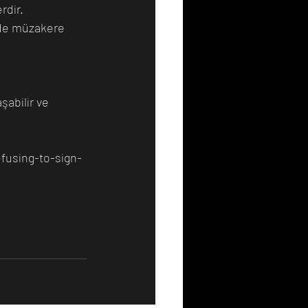
rdir. 
lde müzakere 
şabilir ve 
fusing-to-sign-