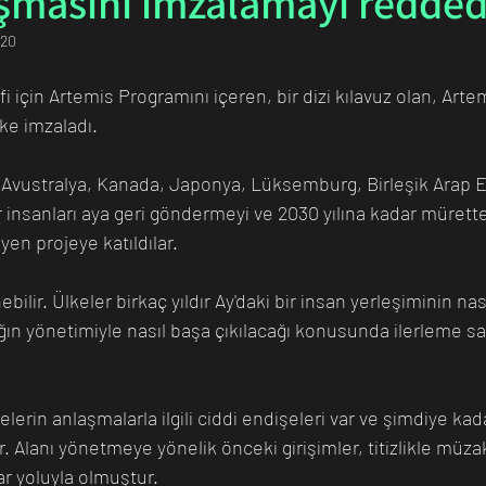
aşmasını imzalamayı redded
020
n Bilim İnsanı
Matematik
Tıp
İnsan
Uzay
fi için Artemis Programını içeren, bir dizi kılavuz olan, Arte
ke imzaladı. 
ya, Avustralya, Kanada, Japonya, Lüksemburg, Birleşik Arap Em
 insanları aya geri göndermeyi ve 2030 yılına kadar müretteb
en projeye katıldılar.
bilir. Ülkeler birkaç yıldır Ay'daki bir insan yerleşiminin nas
ğın yönetimiyle nasıl başa çıkılacağı konusunda ilerleme sa
lerin anlaşmalarla ilgili ciddi endişeleri var ve şimdiye kada
. Alanı yönetmeye yönelik önceki girişimler, titizlikle müza
r yoluyla olmuştur. 