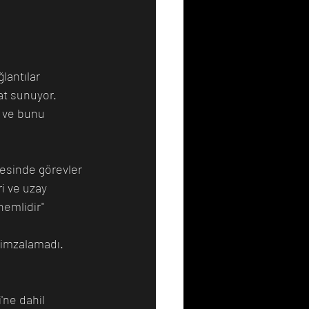
lantılar 
at sunuyor. 
r ve bunu 
gesinde görevler 
i ve uzay 
emlidir" 
 imzalamadı. 
'ne dahil 