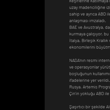
keşiflerine katılmaya 
uzay madenciliğine iz
sahip ve ayrıca ABD ile 
anlaşması imzaladı. 
BAE ve Avustralya, daha
kurmaya çalışıyor, bu
İtalya, Birleşik Krallı
ekonomilerini büyütme
NASA'nın resmi interne
ve operasyonlar yürüte
boşluğunun kullanımın
ifadelerine yer verildi.
Rusya, Artemis Progra
Çin'in yokluğu ABD ile o
Şaşırtıcı bir şekilde 