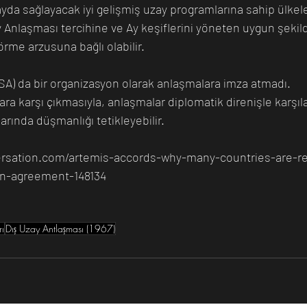
yda sağlayacak iyi gelişmiş uzay programlarına sahip ülkele
y Anlaşması tercihine ve Ay keşiflerini yöneten uygun şeki
rme arzusuna bağlı olabilir.
SA) da bir organizasyon olarak anlaşmalara imza atmadı. 
ara karşı çıkmasıyla, anlaşmalar diplomatik direnişle karşıla
rında düşmanlığı tetikleyebilir.
ersation.com/artemis-accords-why-many-countries-are-re
n-agreement-148134
rı
Dış Uzay Antlaşması (1967)