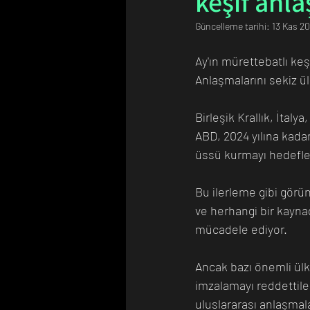
keşif anl
Güncelleme tarihi:
13 Kas 2
Bilim Tarihinde Bugün
Günü
Ay'ın mürettebatlı keş
Anlaşmalarını sekiz ül
Birleşik Krallık, İtal
ABD, 2024 yılına kadar
üssü kurmayı hedefley
Bu ilerleme gibi görüne
ve herhangi bir kayna
mücadele ediyor. 
Ancak bazı önemli ülke
imzalamayı reddettiler
uluslararası anlaşmala