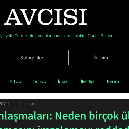
 AVCISI
şü yok. Cahillik bir zamanlar sonsuz mutluluktu. Chuck Palahniuk
Kategoriler
İletişim
Kitap
Dünya
İnsan
İletişim
Evren
20
2 dakikada okunur
Tıp
Arkeoloji
Antropoloji
Jeoloji
Fizik
nlaşmaları: Neden birçok ü
Biyoloji
Günün Düşüneni
Çevre
Kısa Kısa Bil