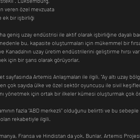
istekli . Lüksemburg, 
in veren özel mevzuata 
ek bir işbirliği 
 geniş uzay endüstrisi ile aktif olarak işbirliğine dayalı bağ
 nedenle bu, kapasite oluşturmaları için mükemmel bir fırs
k ve Kanada'nın uzay üretim endüstrilerini geliştirme hırsı va
k için bir şans olarak görüyorlar.
t sayfasında Artemis Anlaşmaları ile ilgili, "Ay altı uzay böl
n çok sayıda ülke ve özel sektör oyuncusu ile sivil keşifler
ı yönetmek için ortak bir ilkeler kümesi oluşturmak çok ön
mının fazla "ABD merkezli" olduğunu belirtti ve bu sebeple
lan rekabetiyle ilgili. 
Almanya, Fransa ve Hindistan da yok. Bunlar, Artemis Projesi